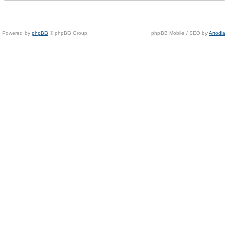
Powered by
phpBB
© phpBB Group.
phpBB Mobile / SEO by
Artodia
.