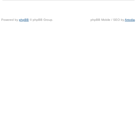
Powered by
phpBB
© phpBB Group.
phpBB Mobile / SEO by
Artodia
.