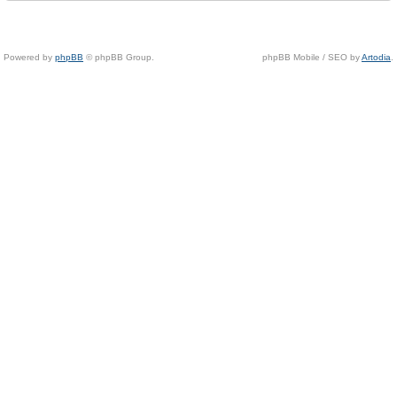
Powered by
phpBB
© phpBB Group.
phpBB Mobile / SEO by
Artodia
.