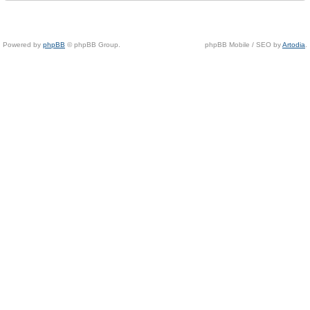
Powered by
phpBB
© phpBB Group.
phpBB Mobile / SEO by
Artodia
.