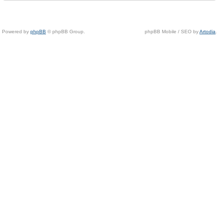
Powered by
phpBB
© phpBB Group.
phpBB Mobile / SEO by
Artodia
.