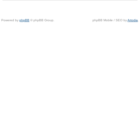
Powered by
phpBB
© phpBB Group.
phpBB Mobile / SEO by
Artodia
.