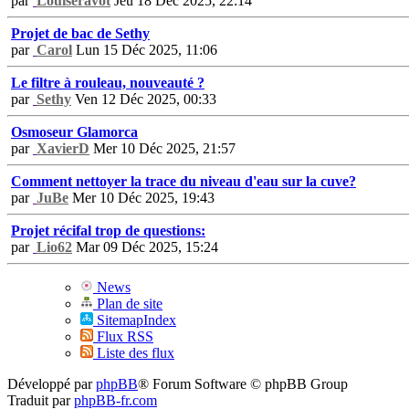
par
Louiseravot
Jeu 18 Déc 2025, 22:14
Projet de bac de Sethy
par
Carol
Lun 15 Déc 2025, 11:06
Le filtre à rouleau, nouveauté ?
par
Sethy
Ven 12 Déc 2025, 00:33
Osmoseur Glamorca
par
XavierD
Mer 10 Déc 2025, 21:57
Comment nettoyer la trace du niveau d'eau sur la cuve?
par
JuBe
Mer 10 Déc 2025, 19:43
Projet récifal trop de questions:
par
Lio62
Mar 09 Déc 2025, 15:24
News
Plan de site
SitemapIndex
Flux RSS
Liste des flux
Développé par
phpBB
® Forum Software © phpBB Group
Traduit par
phpBB-fr.com