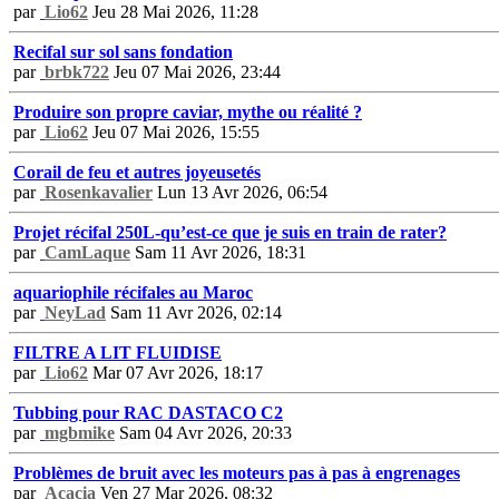
par
Lio62
Jeu 28 Mai 2026, 11:28
Recifal sur sol sans fondation
par
brbk722
Jeu 07 Mai 2026, 23:44
Produire son propre caviar, mythe ou réalité ?
par
Lio62
Jeu 07 Mai 2026, 15:55
Corail de feu et autres joyeusetés
par
Rosenkavalier
Lun 13 Avr 2026, 06:54
Projet récifal 250L-qu’est-ce que je suis en train de rater?
par
CamLaque
Sam 11 Avr 2026, 18:31
aquariophile récifales au Maroc
par
NeyLad
Sam 11 Avr 2026, 02:14
FILTRE A LIT FLUIDISE
par
Lio62
Mar 07 Avr 2026, 18:17
Tubbing pour RAC DASTACO C2
par
mgbmike
Sam 04 Avr 2026, 20:33
Problèmes de bruit avec les moteurs pas à pas à engrenages
par
Acacia
Ven 27 Mar 2026, 08:32