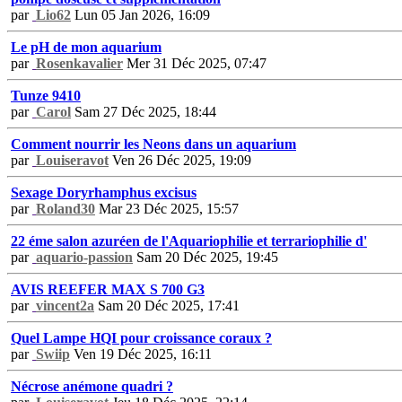
par
Lio62
Lun 05 Jan 2026, 16:09
Le pH de mon aquarium
par
Rosenkavalier
Mer 31 Déc 2025, 07:47
Tunze 9410
par
Carol
Sam 27 Déc 2025, 18:44
Comment nourrir les Neons dans un aquarium
par
Louiseravot
Ven 26 Déc 2025, 19:09
Sexage Doryrhamphus excisus
par
Roland30
Mar 23 Déc 2025, 15:57
22 éme salon azuréen de l'Aquariophilie et terrariophilie d'
par
aquario-passion
Sam 20 Déc 2025, 19:45
AVIS REEFER MAX S 700 G3
par
vincent2a
Sam 20 Déc 2025, 17:41
Quel Lampe HQI pour croissance coraux ?
par
Swiip
Ven 19 Déc 2025, 16:11
Nécrose anémone quadri ?