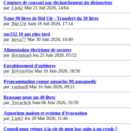
Coupure de courant par déclanchement du disjoncteur
par
Lio62
Mar 21 Juil 2026, 14:04
Nano 90 litres de Bid Ule - Transfert du 30 litres
par
Bid Ule
Sam 18 Juil 2026, 17:14
xor232 10 ans plus tard
par
hoya77
Mar 30 Juin 2026, 16:49
Alimentation électrique de secours
par
Réciphael
Jeu 25 Juin 2026, 05:52
Envahissement d'ophiures
par
B@rn@bo
Mar 16 Juin 2026, 18:56
Programmation rampe aquarius 90 aquamedic
par
raphaell
Mar 16 Juin 2026, 09:21
Brassage pour un 40 litres
par
Tovaritch
Sam 06 Juin 2026, 10:59
Aquarium maison et système d’évacuation
par
Lio62
Jeu 28 Mai 2026, 11:46
Conseil pour retour à la vie de mon bac suite à un crash ?