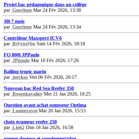
Projet bac pédagogique dans un collège
par
Guerlone
Mar 24 Fév 2026, 13:38
30l 7 mois
par
Guerlone
Mar 24 Fév 2026, 13:34
Contrôleur Maxspect ICV6
par
B@rn@bo
Sam 14 Fév 2026, 18:18
FO 800l JPPaulo
par
JPpaulo
Mar 10 Fév 2026, 17:26
Balling tropic marin
par
joerkos
Ven 06 Fév 2026, 20:17
Nouveau bac Red Sea Reefer 350
par
Rosenkavalier
Mer 21 Jan 2026, 10:25
Question avant achat osmoseur Optima
par
Louiseravot
Mar 20 Jan 2026, 15:53
choix écumeur reefer 250
par
Lio62
Dim 18 Jan 2026, 16:58
pompe doseuse et supplementation