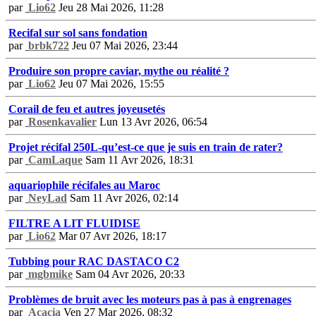
par
Lio62
Jeu 28 Mai 2026, 11:28
Recifal sur sol sans fondation
par
brbk722
Jeu 07 Mai 2026, 23:44
Produire son propre caviar, mythe ou réalité ?
par
Lio62
Jeu 07 Mai 2026, 15:55
Corail de feu et autres joyeusetés
par
Rosenkavalier
Lun 13 Avr 2026, 06:54
Projet récifal 250L-qu’est-ce que je suis en train de rater?
par
CamLaque
Sam 11 Avr 2026, 18:31
aquariophile récifales au Maroc
par
NeyLad
Sam 11 Avr 2026, 02:14
FILTRE A LIT FLUIDISE
par
Lio62
Mar 07 Avr 2026, 18:17
Tubbing pour RAC DASTACO C2
par
mgbmike
Sam 04 Avr 2026, 20:33
Problèmes de bruit avec les moteurs pas à pas à engrenages
par
Acacia
Ven 27 Mar 2026, 08:32