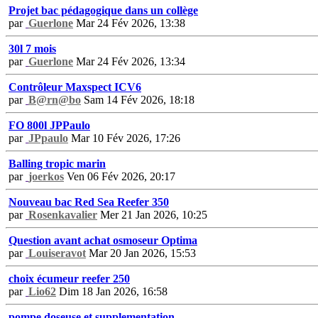
Projet bac pédagogique dans un collège
par
Guerlone
Mar 24 Fév 2026, 13:38
30l 7 mois
par
Guerlone
Mar 24 Fév 2026, 13:34
Contrôleur Maxspect ICV6
par
B@rn@bo
Sam 14 Fév 2026, 18:18
FO 800l JPPaulo
par
JPpaulo
Mar 10 Fév 2026, 17:26
Balling tropic marin
par
joerkos
Ven 06 Fév 2026, 20:17
Nouveau bac Red Sea Reefer 350
par
Rosenkavalier
Mer 21 Jan 2026, 10:25
Question avant achat osmoseur Optima
par
Louiseravot
Mar 20 Jan 2026, 15:53
choix écumeur reefer 250
par
Lio62
Dim 18 Jan 2026, 16:58
pompe doseuse et supplementation