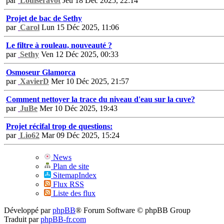
par
Louiseravot
Jeu 18 Déc 2025, 22:14
Projet de bac de Sethy
par
Carol
Lun 15 Déc 2025, 11:06
Le filtre à rouleau, nouveauté ?
par
Sethy
Ven 12 Déc 2025, 00:33
Osmoseur Glamorca
par
XavierD
Mer 10 Déc 2025, 21:57
Comment nettoyer la trace du niveau d'eau sur la cuve?
par
JuBe
Mer 10 Déc 2025, 19:43
Projet récifal trop de questions:
par
Lio62
Mar 09 Déc 2025, 15:24
News
Plan de site
SitemapIndex
Flux RSS
Liste des flux
Développé par
phpBB
® Forum Software © phpBB Group
Traduit par
phpBB-fr.com