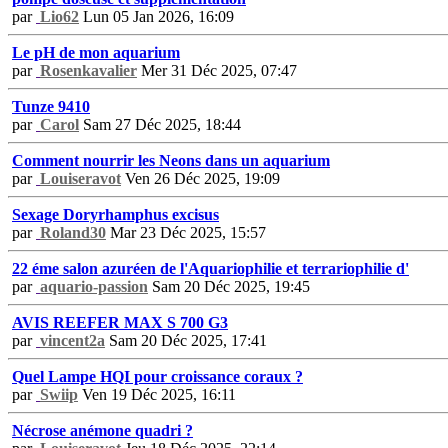
par
Lio62
Lun 05 Jan 2026, 16:09
Le pH de mon aquarium
par
Rosenkavalier
Mer 31 Déc 2025, 07:47
Tunze 9410
par
Carol
Sam 27 Déc 2025, 18:44
Comment nourrir les Neons dans un aquarium
par
Louiseravot
Ven 26 Déc 2025, 19:09
Sexage Doryrhamphus excisus
par
Roland30
Mar 23 Déc 2025, 15:57
22 éme salon azuréen de l'Aquariophilie et terrariophilie d'
par
aquario-passion
Sam 20 Déc 2025, 19:45
AVIS REEFER MAX S 700 G3
par
vincent2a
Sam 20 Déc 2025, 17:41
Quel Lampe HQI pour croissance coraux ?
par
Swiip
Ven 19 Déc 2025, 16:11
Nécrose anémone quadri ?