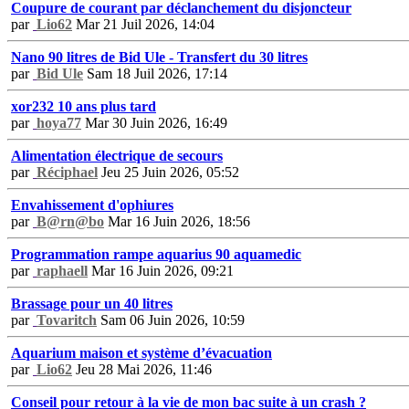
Coupure de courant par déclanchement du disjoncteur
par
Lio62
Mar 21 Juil 2026, 14:04
Nano 90 litres de Bid Ule - Transfert du 30 litres
par
Bid Ule
Sam 18 Juil 2026, 17:14
xor232 10 ans plus tard
par
hoya77
Mar 30 Juin 2026, 16:49
Alimentation électrique de secours
par
Réciphael
Jeu 25 Juin 2026, 05:52
Envahissement d'ophiures
par
B@rn@bo
Mar 16 Juin 2026, 18:56
Programmation rampe aquarius 90 aquamedic
par
raphaell
Mar 16 Juin 2026, 09:21
Brassage pour un 40 litres
par
Tovaritch
Sam 06 Juin 2026, 10:59
Aquarium maison et système d’évacuation
par
Lio62
Jeu 28 Mai 2026, 11:46
Conseil pour retour à la vie de mon bac suite à un crash ?