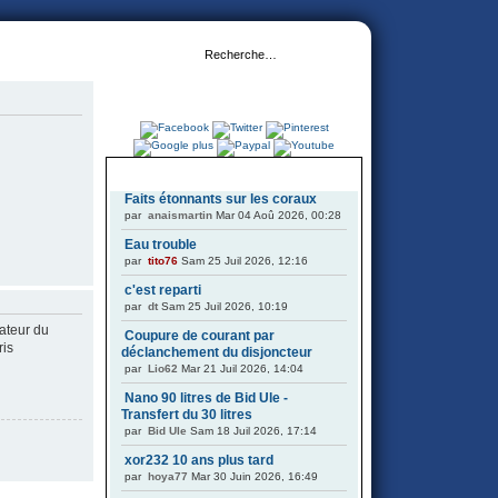
DERNIERS SUJETS
Faits étonnants sur les coraux
par
anaismartin
Mar 04 Aoû 2026, 00:28
Eau trouble
par
tito76
Sam 25 Juil 2026, 12:16
c'est reparti
par
dt
Sam 25 Juil 2026, 10:19
ateur du
Coupure de courant par
ris
déclanchement du disjoncteur
par
Lio62
Mar 21 Juil 2026, 14:04
Nano 90 litres de Bid Ule -
Transfert du 30 litres
par
Bid Ule
Sam 18 Juil 2026, 17:14
xor232 10 ans plus tard
par
hoya77
Mar 30 Juin 2026, 16:49