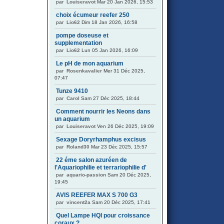
par
Louiseravot
Mar 20 Jan 2026, 15:53
choix écumeur reefer 250
par
Lio62
Dim 18 Jan 2026, 16:58
pompe doseuse et
supplementation
par
Lio62
Lun 05 Jan 2026, 16:09
Le pH de mon aquarium
par
Rosenkavalier
Mer 31 Déc 2025,
07:47
Tunze 9410
par
Carol
Sam 27 Déc 2025, 18:44
Comment nourrir les Neons dans
un aquarium
par
Louiseravot
Ven 26 Déc 2025, 19:09
Sexage Doryrhamphus excisus
par
Roland30
Mar 23 Déc 2025, 15:57
22 éme salon azuréen de
l'Aquariophilie et terrariophilie d'
par
aquario-passion
Sam 20 Déc 2025,
19:45
AVIS REEFER MAX S 700 G3
par
vincent2a
Sam 20 Déc 2025, 17:41
Quel Lampe HQI pour croissance
coraux ?