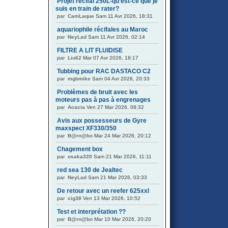
Projet récifal 250L-qu’est-ce que je
suis en train de rater?
par
CamLaque
Sam 11 Avr 2026, 18:31
aquariophile récifales au Maroc
par
NeyLad
Sam 11 Avr 2026, 02:14
FILTRE A LIT FLUIDISE
par
Lio62
Mar 07 Avr 2026, 18:17
Tubbing pour RAC DASTACO C2
par
mgbmike
Sam 04 Avr 2026, 20:33
Problèmes de bruit avec les
moteurs pas à pas à engrenages
par
Acacia
Ven 27 Mar 2026, 08:32
Avis aux possesseurs de Gyre
maxspect XF330/350
par
B@rn@bo
Mar 24 Mar 2026, 20:12
Chagement box
par
osaka320
Sam 21 Mar 2026, 11:11
red sea 130 de Jealtec
par
NeyLad
Sam 21 Mar 2026, 03:33
De retour avec un reefer 625xxl
par
cig38
Ven 13 Mar 2026, 10:52
Test et interprétation ??
par
B@rn@bo
Mar 10 Mar 2026, 20:20