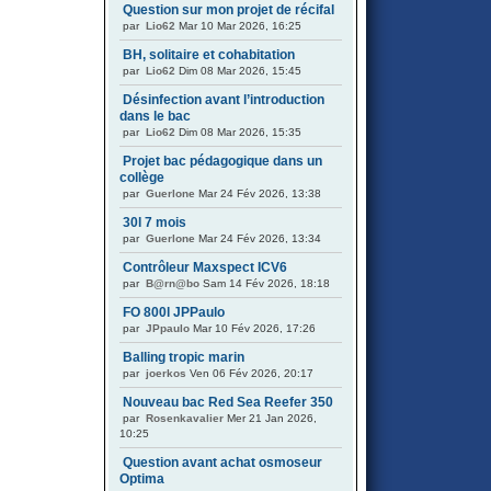
Question sur mon projet de récifal
par
Lio62
Mar 10 Mar 2026, 16:25
BH, solitaire et cohabitation
par
Lio62
Dim 08 Mar 2026, 15:45
Désinfection avant l’introduction
dans le bac
par
Lio62
Dim 08 Mar 2026, 15:35
Projet bac pédagogique dans un
collège
par
Guerlone
Mar 24 Fév 2026, 13:38
30l 7 mois
par
Guerlone
Mar 24 Fév 2026, 13:34
Contrôleur Maxspect ICV6
par
B@rn@bo
Sam 14 Fév 2026, 18:18
FO 800l JPPaulo
par
JPpaulo
Mar 10 Fév 2026, 17:26
Balling tropic marin
par
joerkos
Ven 06 Fév 2026, 20:17
Nouveau bac Red Sea Reefer 350
par
Rosenkavalier
Mer 21 Jan 2026,
10:25
Question avant achat osmoseur
Optima