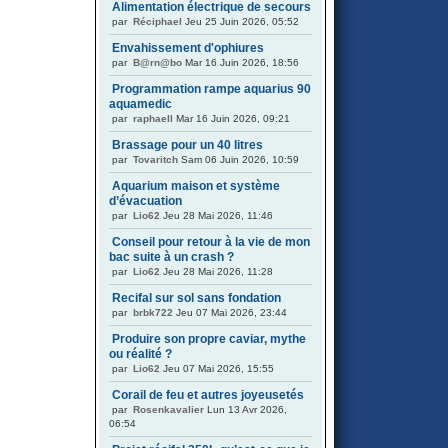
Alimentation électrique de secours
par
Réciphael
Jeu 25 Juin 2026, 05:52
Envahissement d'ophiures
par
B@rn@bo
Mar 16 Juin 2026, 18:56
Programmation rampe aquarius 90
aquamedic
par
raphaell
Mar 16 Juin 2026, 09:21
Brassage pour un 40 litres
par
Tovaritch
Sam 06 Juin 2026, 10:59
Aquarium maison et système
d’évacuation
par
Lio62
Jeu 28 Mai 2026, 11:46
Conseil pour retour à la vie de mon
bac suite à un crash ?
par
Lio62
Jeu 28 Mai 2026, 11:28
Recifal sur sol sans fondation
par
brbk722
Jeu 07 Mai 2026, 23:44
Produire son propre caviar, mythe
ou réalité ?
par
Lio62
Jeu 07 Mai 2026, 15:55
Corail de feu et autres joyeusetés
par
Rosenkavalier
Lun 13 Avr 2026,
06:54