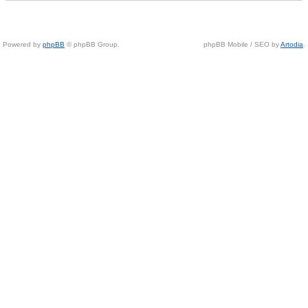
Powered by
phpBB
© phpBB Group.
phpBB Mobile / SEO by
Artodia
.