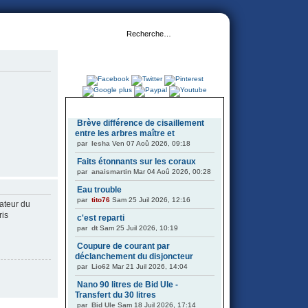
DERNIERS SUJETS
Brève différence de cisaillement
entre les arbres maître et
par
Iesha
Ven 07 Aoû 2026, 09:18
Faits étonnants sur les coraux
par
anaismartin
Mar 04 Aoû 2026, 00:28
Eau trouble
par
tito76
Sam 25 Juil 2026, 12:16
ateur du
ris
c'est reparti
par
dt
Sam 25 Juil 2026, 10:19
Coupure de courant par
déclanchement du disjoncteur
par
Lio62
Mar 21 Juil 2026, 14:04
Nano 90 litres de Bid Ule -
Transfert du 30 litres
par
Bid Ule
Sam 18 Juil 2026, 17:14