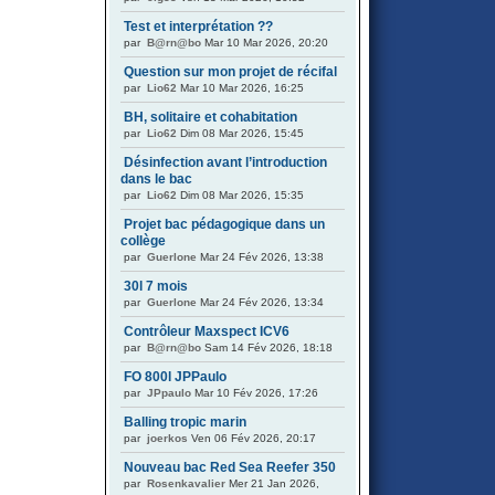
Test et interprétation ??
par
B@rn@bo
Mar 10 Mar 2026, 20:20
Question sur mon projet de récifal
par
Lio62
Mar 10 Mar 2026, 16:25
BH, solitaire et cohabitation
par
Lio62
Dim 08 Mar 2026, 15:45
Désinfection avant l’introduction
dans le bac
par
Lio62
Dim 08 Mar 2026, 15:35
Projet bac pédagogique dans un
collège
par
Guerlone
Mar 24 Fév 2026, 13:38
30l 7 mois
par
Guerlone
Mar 24 Fév 2026, 13:34
Contrôleur Maxspect ICV6
par
B@rn@bo
Sam 14 Fév 2026, 18:18
FO 800l JPPaulo
par
JPpaulo
Mar 10 Fév 2026, 17:26
Balling tropic marin
par
joerkos
Ven 06 Fév 2026, 20:17
Nouveau bac Red Sea Reefer 350
par
Rosenkavalier
Mer 21 Jan 2026,