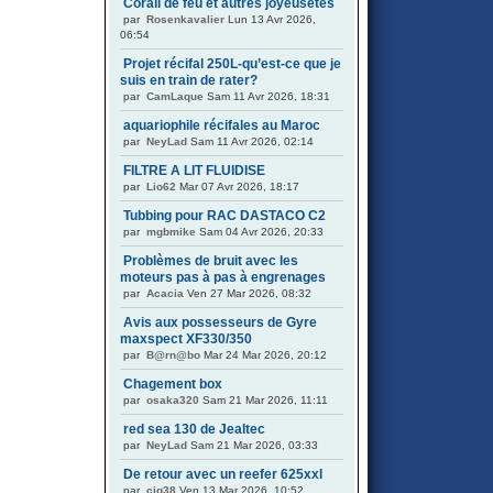
Corail de feu et autres joyeusetés
par
Rosenkavalier
Lun 13 Avr 2026,
06:54
Projet récifal 250L-qu’est-ce que je
suis en train de rater?
par
CamLaque
Sam 11 Avr 2026, 18:31
aquariophile récifales au Maroc
par
NeyLad
Sam 11 Avr 2026, 02:14
FILTRE A LIT FLUIDISE
par
Lio62
Mar 07 Avr 2026, 18:17
Tubbing pour RAC DASTACO C2
par
mgbmike
Sam 04 Avr 2026, 20:33
Problèmes de bruit avec les
moteurs pas à pas à engrenages
par
Acacia
Ven 27 Mar 2026, 08:32
Avis aux possesseurs de Gyre
maxspect XF330/350
par
B@rn@bo
Mar 24 Mar 2026, 20:12
Chagement box
par
osaka320
Sam 21 Mar 2026, 11:11
red sea 130 de Jealtec
par
NeyLad
Sam 21 Mar 2026, 03:33
De retour avec un reefer 625xxl
par
cig38
Ven 13 Mar 2026, 10:52