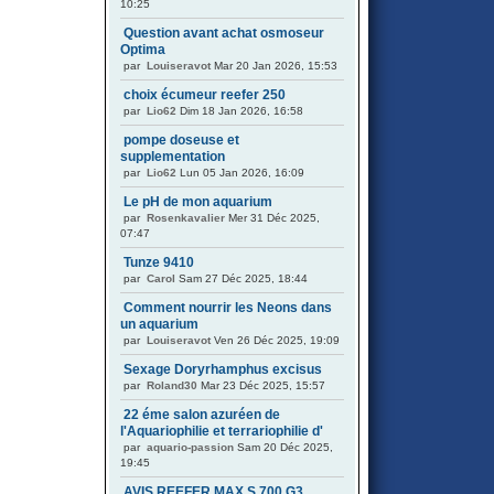
10:25
Question avant achat osmoseur
Optima
par
Louiseravot
Mar 20 Jan 2026, 15:53
choix écumeur reefer 250
par
Lio62
Dim 18 Jan 2026, 16:58
pompe doseuse et
supplementation
par
Lio62
Lun 05 Jan 2026, 16:09
Le pH de mon aquarium
par
Rosenkavalier
Mer 31 Déc 2025,
07:47
Tunze 9410
par
Carol
Sam 27 Déc 2025, 18:44
Comment nourrir les Neons dans
un aquarium
par
Louiseravot
Ven 26 Déc 2025, 19:09
Sexage Doryrhamphus excisus
par
Roland30
Mar 23 Déc 2025, 15:57
22 éme salon azuréen de
l'Aquariophilie et terrariophilie d'
par
aquario-passion
Sam 20 Déc 2025,
19:45
AVIS REEFER MAX S 700 G3