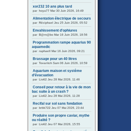
xor232 10 ans plus tard
par
hoya77
Mar 30 Juin 2026, 16:49
Alimentation électrique de secours
par
Réciphael
Jeu 25 Juin 2026, 05:52
Envahissement d'ophiures
par
B@rn@bo
Mar 16 Juin 2026, 18:56
Programmation rampe aquarius 90
aquamedic
par
raphaell
Mar 16 Juin 2026, 09:21
Brassage pour un 40 litres
par
Tovaritch
Sam 06 Juin 2026, 10:59
Aquarium maison et système
d’évacuation
par
Lio62
Jeu 28 Mai 2026, 11:46
Conseil pour retour à la vie de mon
bac suite à un crash ?
par
Lio62
Jeu 28 Mai 2026, 11:28
Recifal sur sol sans fondation
par
brbk722
Jeu 07 Mai 2026, 23:44
Produire son propre caviar, mythe
ou réalité ?
par
Lio62
Jeu 07 Mai 2026, 15:55