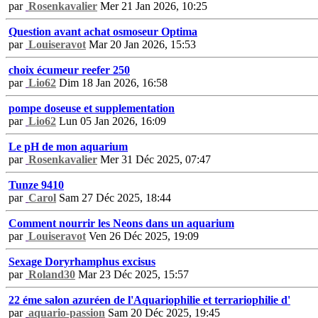
par
Rosenkavalier
Mer 21 Jan 2026, 10:25
Question avant achat osmoseur Optima
par
Louiseravot
Mar 20 Jan 2026, 15:53
choix écumeur reefer 250
par
Lio62
Dim 18 Jan 2026, 16:58
pompe doseuse et supplementation
par
Lio62
Lun 05 Jan 2026, 16:09
Le pH de mon aquarium
par
Rosenkavalier
Mer 31 Déc 2025, 07:47
Tunze 9410
par
Carol
Sam 27 Déc 2025, 18:44
Comment nourrir les Neons dans un aquarium
par
Louiseravot
Ven 26 Déc 2025, 19:09
Sexage Doryrhamphus excisus
par
Roland30
Mar 23 Déc 2025, 15:57
22 éme salon azuréen de l'Aquariophilie et terrariophilie d'
par
aquario-passion
Sam 20 Déc 2025, 19:45