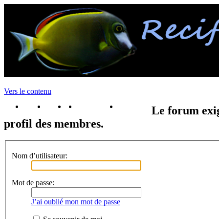
Vers le contenu
portail
forum
faq
m'enregister
connexion
Le forum exig
profil des membres.
Nom d’utilisateur:
Mot de passe:
J’ai oublié mon mot de passe