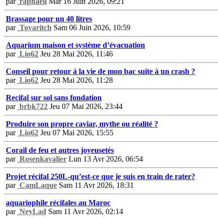
par
raphaell
Mar 16 Juin 2026, 09:21
Brassage pour un 40 litres
par
Tovaritch
Sam 06 Juin 2026, 10:59
Aquarium maison et système d’évacuation
par
Lio62
Jeu 28 Mai 2026, 11:46
Conseil pour retour à la vie de mon bac suite à un crash ?
par
Lio62
Jeu 28 Mai 2026, 11:28
Recifal sur sol sans fondation
par
brbk722
Jeu 07 Mai 2026, 23:44
Produire son propre caviar, mythe ou réalité ?
par
Lio62
Jeu 07 Mai 2026, 15:55
Corail de feu et autres joyeusetés
par
Rosenkavalier
Lun 13 Avr 2026, 06:54
Projet récifal 250L-qu’est-ce que je suis en train de rater?
par
CamLaque
Sam 11 Avr 2026, 18:31
aquariophile récifales au Maroc
par
NeyLad
Sam 11 Avr 2026, 02:14