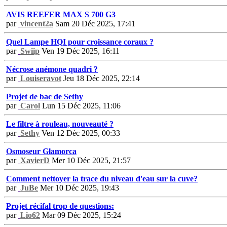
AVIS REEFER MAX S 700 G3
par
vincent2a
Sam 20 Déc 2025, 17:41
Quel Lampe HQI pour croissance coraux ?
par
Swiip
Ven 19 Déc 2025, 16:11
Nécrose anémone quadri ?
par
Louiseravot
Jeu 18 Déc 2025, 22:14
Projet de bac de Sethy
par
Carol
Lun 15 Déc 2025, 11:06
Le filtre à rouleau, nouveauté ?
par
Sethy
Ven 12 Déc 2025, 00:33
Osmoseur Glamorca
par
XavierD
Mer 10 Déc 2025, 21:57
Comment nettoyer la trace du niveau d'eau sur la cuve?
par
JuBe
Mer 10 Déc 2025, 19:43
Projet récifal trop de questions:
par
Lio62
Mar 09 Déc 2025, 15:24