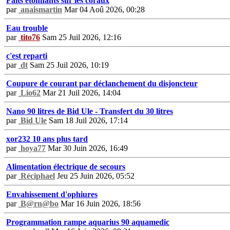
Faits étonnants sur les coraux
par
anaismartin
Mar 04 Aoû 2026, 00:28
Eau trouble
par
tito76
Sam 25 Juil 2026, 12:16
c'est reparti
par
dt
Sam 25 Juil 2026, 10:19
Coupure de courant par déclanchement du disjoncteur
par
Lio62
Mar 21 Juil 2026, 14:04
Nano 90 litres de Bid Ule - Transfert du 30 litres
par
Bid Ule
Sam 18 Juil 2026, 17:14
xor232 10 ans plus tard
par
hoya77
Mar 30 Juin 2026, 16:49
Alimentation électrique de secours
par
Réciphael
Jeu 25 Juin 2026, 05:52
Envahissement d'ophiures
par
B@rn@bo
Mar 16 Juin 2026, 18:56
Programmation rampe aquarius 90 aquamedic