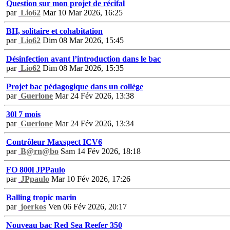
Question sur mon projet de récifal
par
Lio62
Mar 10 Mar 2026, 16:25
BH, solitaire et cohabitation
par
Lio62
Dim 08 Mar 2026, 15:45
Désinfection avant l’introduction dans le bac
par
Lio62
Dim 08 Mar 2026, 15:35
Projet bac pédagogique dans un collège
par
Guerlone
Mar 24 Fév 2026, 13:38
30l 7 mois
par
Guerlone
Mar 24 Fév 2026, 13:34
Contrôleur Maxspect ICV6
par
B@rn@bo
Sam 14 Fév 2026, 18:18
FO 800l JPPaulo
par
JPpaulo
Mar 10 Fév 2026, 17:26
Balling tropic marin
par
joerkos
Ven 06 Fév 2026, 20:17
Nouveau bac Red Sea Reefer 350