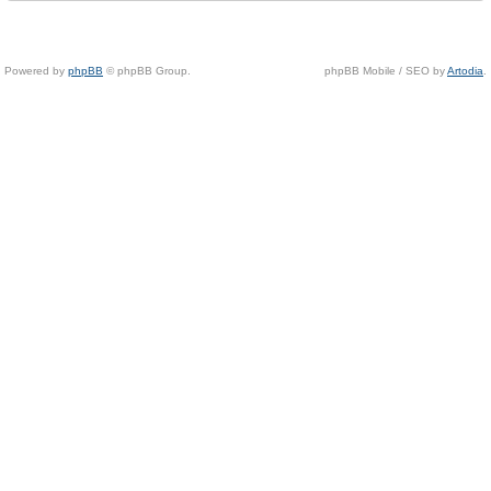
Powered by
phpBB
© phpBB Group.
phpBB Mobile / SEO by
Artodia
.