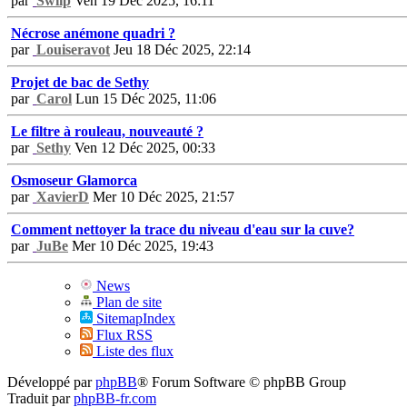
par
Swiip
Ven 19 Déc 2025, 16:11
Nécrose anémone quadri ?
par
Louiseravot
Jeu 18 Déc 2025, 22:14
Projet de bac de Sethy
par
Carol
Lun 15 Déc 2025, 11:06
Le filtre à rouleau, nouveauté ?
par
Sethy
Ven 12 Déc 2025, 00:33
Osmoseur Glamorca
par
XavierD
Mer 10 Déc 2025, 21:57
Comment nettoyer la trace du niveau d'eau sur la cuve?
par
JuBe
Mer 10 Déc 2025, 19:43
News
Plan de site
SitemapIndex
Flux RSS
Liste des flux
Développé par
phpBB
® Forum Software © phpBB Group
Traduit par
phpBB-fr.com