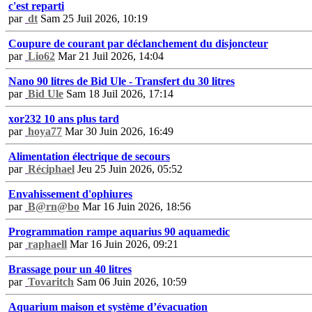
c'est reparti
par
dt
Sam 25 Juil 2026, 10:19
Coupure de courant par déclanchement du disjoncteur
par
Lio62
Mar 21 Juil 2026, 14:04
Nano 90 litres de Bid Ule - Transfert du 30 litres
par
Bid Ule
Sam 18 Juil 2026, 17:14
xor232 10 ans plus tard
par
hoya77
Mar 30 Juin 2026, 16:49
Alimentation électrique de secours
par
Réciphael
Jeu 25 Juin 2026, 05:52
Envahissement d'ophiures
par
B@rn@bo
Mar 16 Juin 2026, 18:56
Programmation rampe aquarius 90 aquamedic
par
raphaell
Mar 16 Juin 2026, 09:21
Brassage pour un 40 litres
par
Tovaritch
Sam 06 Juin 2026, 10:59
Aquarium maison et système d’évacuation