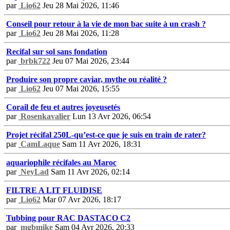
par
Lio62
Jeu 28 Mai 2026, 11:46
Conseil pour retour à la vie de mon bac suite à un crash ?
par
Lio62
Jeu 28 Mai 2026, 11:28
Recifal sur sol sans fondation
par
brbk722
Jeu 07 Mai 2026, 23:44
Produire son propre caviar, mythe ou réalité ?
par
Lio62
Jeu 07 Mai 2026, 15:55
Corail de feu et autres joyeusetés
par
Rosenkavalier
Lun 13 Avr 2026, 06:54
Projet récifal 250L-qu’est-ce que je suis en train de rater?
par
CamLaque
Sam 11 Avr 2026, 18:31
aquariophile récifales au Maroc
par
NeyLad
Sam 11 Avr 2026, 02:14
FILTRE A LIT FLUIDISE
par
Lio62
Mar 07 Avr 2026, 18:17
Tubbing pour RAC DASTACO C2
par
mgbmike
Sam 04 Avr 2026, 20:33