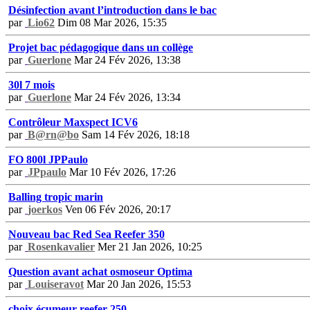
Désinfection avant l’introduction dans le bac
par
Lio62
Dim 08 Mar 2026, 15:35
Projet bac pédagogique dans un collège
par
Guerlone
Mar 24 Fév 2026, 13:38
30l 7 mois
par
Guerlone
Mar 24 Fév 2026, 13:34
Contrôleur Maxspect ICV6
par
B@rn@bo
Sam 14 Fév 2026, 18:18
FO 800l JPPaulo
par
JPpaulo
Mar 10 Fév 2026, 17:26
Balling tropic marin
par
joerkos
Ven 06 Fév 2026, 20:17
Nouveau bac Red Sea Reefer 350
par
Rosenkavalier
Mer 21 Jan 2026, 10:25
Question avant achat osmoseur Optima
par
Louiseravot
Mar 20 Jan 2026, 15:53
choix écumeur reefer 250