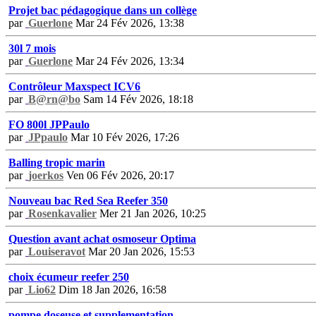
Projet bac pédagogique dans un collège
par
Guerlone
Mar 24 Fév 2026, 13:38
30l 7 mois
par
Guerlone
Mar 24 Fév 2026, 13:34
Contrôleur Maxspect ICV6
par
B@rn@bo
Sam 14 Fév 2026, 18:18
FO 800l JPPaulo
par
JPpaulo
Mar 10 Fév 2026, 17:26
Balling tropic marin
par
joerkos
Ven 06 Fév 2026, 20:17
Nouveau bac Red Sea Reefer 350
par
Rosenkavalier
Mer 21 Jan 2026, 10:25
Question avant achat osmoseur Optima
par
Louiseravot
Mar 20 Jan 2026, 15:53
choix écumeur reefer 250
par
Lio62
Dim 18 Jan 2026, 16:58
pompe doseuse et supplementation