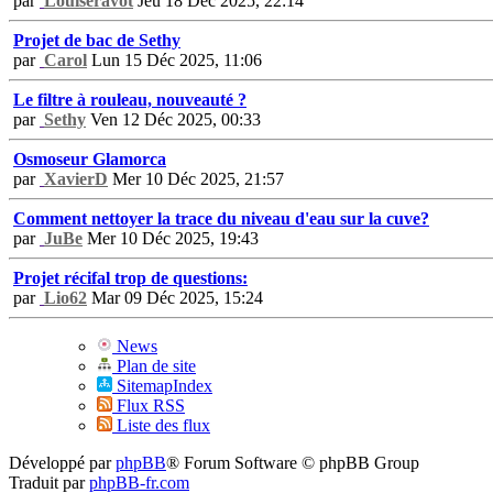
par
Louiseravot
Jeu 18 Déc 2025, 22:14
Projet de bac de Sethy
par
Carol
Lun 15 Déc 2025, 11:06
Le filtre à rouleau, nouveauté ?
par
Sethy
Ven 12 Déc 2025, 00:33
Osmoseur Glamorca
par
XavierD
Mer 10 Déc 2025, 21:57
Comment nettoyer la trace du niveau d'eau sur la cuve?
par
JuBe
Mer 10 Déc 2025, 19:43
Projet récifal trop de questions:
par
Lio62
Mar 09 Déc 2025, 15:24
News
Plan de site
SitemapIndex
Flux RSS
Liste des flux
Développé par
phpBB
® Forum Software © phpBB Group
Traduit par
phpBB-fr.com