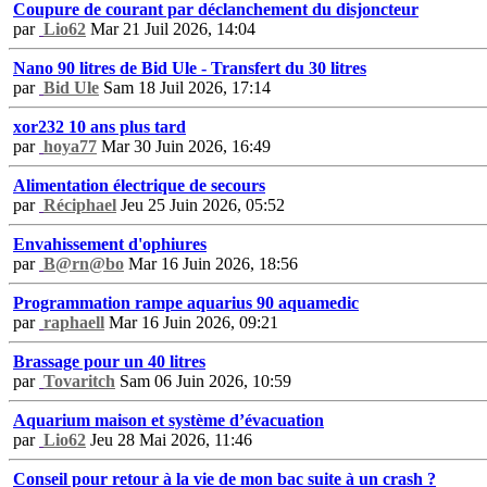
Coupure de courant par déclanchement du disjoncteur
par
Lio62
Mar 21 Juil 2026, 14:04
Nano 90 litres de Bid Ule - Transfert du 30 litres
par
Bid Ule
Sam 18 Juil 2026, 17:14
xor232 10 ans plus tard
par
hoya77
Mar 30 Juin 2026, 16:49
Alimentation électrique de secours
par
Réciphael
Jeu 25 Juin 2026, 05:52
Envahissement d'ophiures
par
B@rn@bo
Mar 16 Juin 2026, 18:56
Programmation rampe aquarius 90 aquamedic
par
raphaell
Mar 16 Juin 2026, 09:21
Brassage pour un 40 litres
par
Tovaritch
Sam 06 Juin 2026, 10:59
Aquarium maison et système d’évacuation
par
Lio62
Jeu 28 Mai 2026, 11:46
Conseil pour retour à la vie de mon bac suite à un crash ?