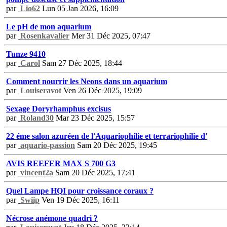
par
Lio62
Lun 05 Jan 2026, 16:09
Le pH de mon aquarium
par
Rosenkavalier
Mer 31 Déc 2025, 07:47
Tunze 9410
par
Carol
Sam 27 Déc 2025, 18:44
Comment nourrir les Neons dans un aquarium
par
Louiseravot
Ven 26 Déc 2025, 19:09
Sexage Doryrhamphus excisus
par
Roland30
Mar 23 Déc 2025, 15:57
22 éme salon azuréen de l'Aquariophilie et terrariophilie d'
par
aquario-passion
Sam 20 Déc 2025, 19:45
AVIS REEFER MAX S 700 G3
par
vincent2a
Sam 20 Déc 2025, 17:41
Quel Lampe HQI pour croissance coraux ?
par
Swiip
Ven 19 Déc 2025, 16:11
Nécrose anémone quadri ?