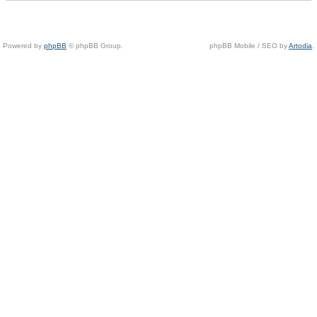
Powered by
phpBB
© phpBB Group.
phpBB Mobile / SEO by
Artodia
.