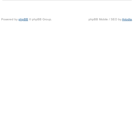
Powered by
phpBB
© phpBB Group.
phpBB Mobile / SEO by
Artodia
.