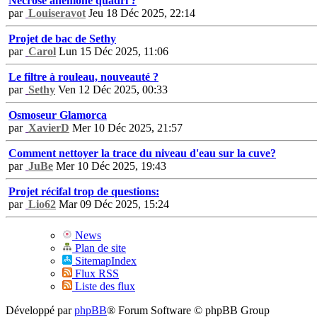
Nécrose anémone quadri ?
par
Louiseravot
Jeu 18 Déc 2025, 22:14
Projet de bac de Sethy
par
Carol
Lun 15 Déc 2025, 11:06
Le filtre à rouleau, nouveauté ?
par
Sethy
Ven 12 Déc 2025, 00:33
Osmoseur Glamorca
par
XavierD
Mer 10 Déc 2025, 21:57
Comment nettoyer la trace du niveau d'eau sur la cuve?
par
JuBe
Mer 10 Déc 2025, 19:43
Projet récifal trop de questions:
par
Lio62
Mar 09 Déc 2025, 15:24
News
Plan de site
SitemapIndex
Flux RSS
Liste des flux
Développé par
phpBB
® Forum Software © phpBB Group