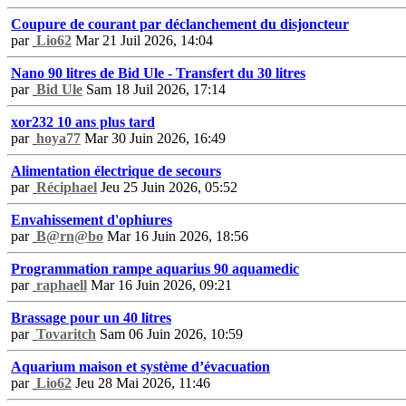
Coupure de courant par déclanchement du disjoncteur
par
Lio62
Mar 21 Juil 2026, 14:04
Nano 90 litres de Bid Ule - Transfert du 30 litres
par
Bid Ule
Sam 18 Juil 2026, 17:14
xor232 10 ans plus tard
par
hoya77
Mar 30 Juin 2026, 16:49
Alimentation électrique de secours
par
Réciphael
Jeu 25 Juin 2026, 05:52
Envahissement d'ophiures
par
B@rn@bo
Mar 16 Juin 2026, 18:56
Programmation rampe aquarius 90 aquamedic
par
raphaell
Mar 16 Juin 2026, 09:21
Brassage pour un 40 litres
par
Tovaritch
Sam 06 Juin 2026, 10:59
Aquarium maison et système d’évacuation
par
Lio62
Jeu 28 Mai 2026, 11:46