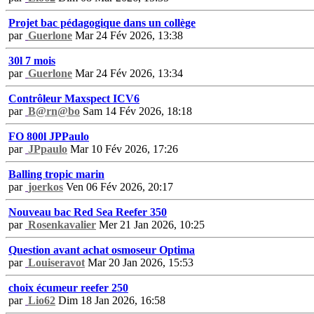
Projet bac pédagogique dans un collège
par
Guerlone
Mar 24 Fév 2026, 13:38
30l 7 mois
par
Guerlone
Mar 24 Fév 2026, 13:34
Contrôleur Maxspect ICV6
par
B@rn@bo
Sam 14 Fév 2026, 18:18
FO 800l JPPaulo
par
JPpaulo
Mar 10 Fév 2026, 17:26
Balling tropic marin
par
joerkos
Ven 06 Fév 2026, 20:17
Nouveau bac Red Sea Reefer 350
par
Rosenkavalier
Mer 21 Jan 2026, 10:25
Question avant achat osmoseur Optima
par
Louiseravot
Mar 20 Jan 2026, 15:53
choix écumeur reefer 250
par
Lio62
Dim 18 Jan 2026, 16:58