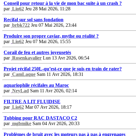
Conseil pour retour à la vie de mon bac suite à un crash ?
par
Lio62
Jeu 28 Mai 2026, 11:28
Recifal sur sol sans fondation
par
brbk722
Jeu 07 Mai 2026, 23:44
Produire son propre caviar, mythe ou réalité ?
par
Lio62
Jeu 07 Mai 2026, 15:55
Corail de feu et autres joyeusetés
par
Rosenkavalier
Lun 13 Avr 2026, 06:54
Projet récifal 250L-qu’est-ce que je suis en train de rater?
par
CamLaque
Sam 11 Avr 2026, 18:31
aquariophile récifales au Maroc
par
NeyLad
Sam 11 Avr 2026, 02:14
FILTRE A LIT FLUIDISE
par
Lio62
Mar 07 Avr 2026, 18:17
Tubbing pour RAC DASTACO C2
par
mgbmike
Sam 04 Avr 2026, 20:33
Problèmes de bruit avec les moteurs pas à pas à engrenages