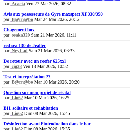
par
Acacia
Ven 27 Mar 2026, 08:32
Avis aux possesseurs de Gyre maxspect XF330/350
par
B@rn@bo
Mar 24 Mar 2026, 20:12
Chagement box
par
osaka320
Sam 21 Mar 2026, 11:11
red sea 130 de Jealtec
par
NeyLad
Sam 21 Mar 2026, 03:33
De retour avec un reefer 625xxl
par
cig38
Ven 13 Mar 2026, 10:52
Test et interprétation ??
par
B@rn@bo
Mar 10 Mar 2026, 20:20
Question sur mon projet de récifal
par
Lio62
Mar 10 Mar 2026, 16:25
BH, solitaire et cohabitation
par
Lio62
Dim 08 Mar 2026, 15:45
Désinfection avant l’introduction dans le bac
par
Lio62
Dim 08 Mar 2026, 15:35