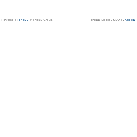
Powered by
phpBB
© phpBB Group.
phpBB Mobile / SEO by
Artodia
.