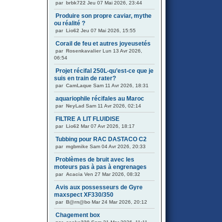
par
brbk722
Jeu 07 Mai 2026, 23:44
Produire son propre caviar, mythe
ou réalité ?
par
Lio62
Jeu 07 Mai 2026, 15:55
Corail de feu et autres joyeusetés
par
Rosenkavalier
Lun 13 Avr 2026,
06:54
Projet récifal 250L-qu’est-ce que je
suis en train de rater?
par
CamLaque
Sam 11 Avr 2026, 18:31
aquariophile récifales au Maroc
par
NeyLad
Sam 11 Avr 2026, 02:14
FILTRE A LIT FLUIDISE
par
Lio62
Mar 07 Avr 2026, 18:17
Tubbing pour RAC DASTACO C2
par
mgbmike
Sam 04 Avr 2026, 20:33
Problèmes de bruit avec les
moteurs pas à pas à engrenages
par
Acacia
Ven 27 Mar 2026, 08:32
Avis aux possesseurs de Gyre
maxspect XF330/350
par
B@rn@bo
Mar 24 Mar 2026, 20:12
Chagement box