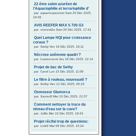
22 éme salon azuréen de
l'Aquariophilie et terrariophilie d'
par
aquario-passion
Sam 20 Déc 2025,
19:45
AVIS REEFER MAX S 700 G3
par
vincent2a
Sam 20 Déc 2025, 17:41
Quel Lampe HQI pour croissance
coraux ?
par
Swiip
Ven 19 Déc 2025, 16:11
Nécrose anémone quadri ?
par
Louiseravot
Jeu 18 Déc 2025, 22:14
Projet de bac de Sethy
par
Carol
Lun 15 Déc 2025, 11:06
Le filtre à rouleau, nouveauté ?
par
Sethy
Ven 12 Déc 2025, 00:33
Osmoseur Glamorca
par
XavierD
Mer 10 Déc 2025, 21:57
Comment nettoyer la trace du
niveau d'eau sur la cuve?
par
JuBe
Mer 10 Déc 2025, 19:43
Projet récifal trop de questions:
par
Lio62
Mar 09 Déc 2025, 15:24