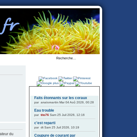
DERNIERS SUJETS
Faits étonnants sur les coraux
par
anaismartin
Mar 04 Aoû 2026, 00:28
Eau trouble
par
tito76
Sam 25 Juil 2026, 12:16
c'est reparti
par
dt
Sam 25 Juil 2026, 10:19
ateur du
Coupure de courant par