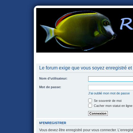
portail
forum
faq
m'enregister
co
Le forum exige que vous soyez enregistré et 
Nom d’utilisateur:
Mot de passe:
J’ai oublié mon mot de passe
Se souvenir de moi
Cacher mon statut en ligne
M’ENREGISTRER
Vous devez être enregistré pour vous connecter. L’enregi