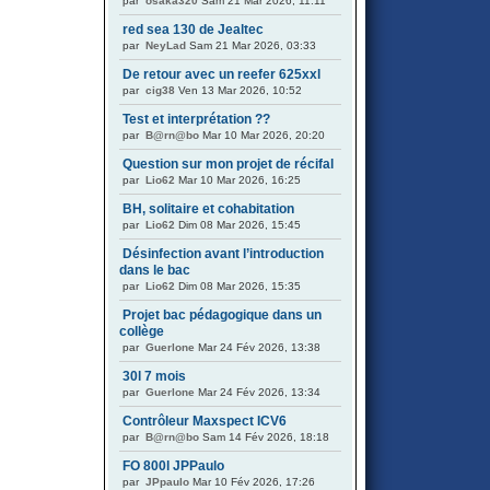
par
osaka320
Sam 21 Mar 2026, 11:11
red sea 130 de Jealtec
par
NeyLad
Sam 21 Mar 2026, 03:33
De retour avec un reefer 625xxl
par
cig38
Ven 13 Mar 2026, 10:52
Test et interprétation ??
par
B@rn@bo
Mar 10 Mar 2026, 20:20
Question sur mon projet de récifal
par
Lio62
Mar 10 Mar 2026, 16:25
BH, solitaire et cohabitation
par
Lio62
Dim 08 Mar 2026, 15:45
Désinfection avant l’introduction
dans le bac
par
Lio62
Dim 08 Mar 2026, 15:35
Projet bac pédagogique dans un
collège
par
Guerlone
Mar 24 Fév 2026, 13:38
30l 7 mois
par
Guerlone
Mar 24 Fév 2026, 13:34
Contrôleur Maxspect ICV6
par
B@rn@bo
Sam 14 Fév 2026, 18:18
FO 800l JPPaulo
par
JPpaulo
Mar 10 Fév 2026, 17:26