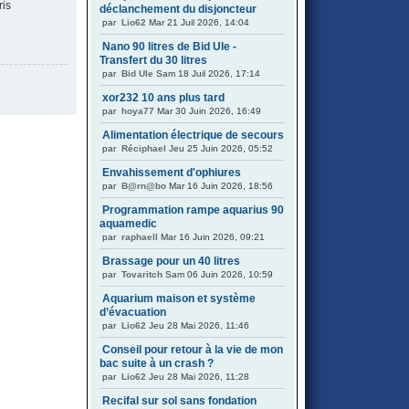
ris
déclanchement du disjoncteur
par
Lio62
Mar 21 Juil 2026, 14:04
Nano 90 litres de Bid Ule -
Transfert du 30 litres
par
Bid Ule
Sam 18 Juil 2026, 17:14
xor232 10 ans plus tard
par
hoya77
Mar 30 Juin 2026, 16:49
Alimentation électrique de secours
par
Réciphael
Jeu 25 Juin 2026, 05:52
Envahissement d'ophiures
par
B@rn@bo
Mar 16 Juin 2026, 18:56
Programmation rampe aquarius 90
aquamedic
par
raphaell
Mar 16 Juin 2026, 09:21
Brassage pour un 40 litres
par
Tovaritch
Sam 06 Juin 2026, 10:59
Aquarium maison et système
d’évacuation
par
Lio62
Jeu 28 Mai 2026, 11:46
Conseil pour retour à la vie de mon
bac suite à un crash ?
par
Lio62
Jeu 28 Mai 2026, 11:28
Recifal sur sol sans fondation