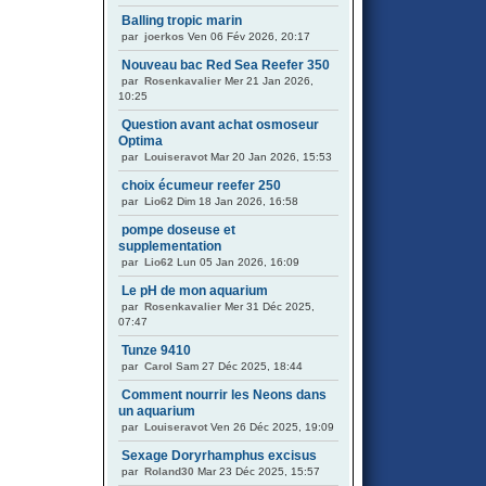
Balling tropic marin
par
joerkos
Ven 06 Fév 2026, 20:17
Nouveau bac Red Sea Reefer 350
par
Rosenkavalier
Mer 21 Jan 2026,
10:25
Question avant achat osmoseur
Optima
par
Louiseravot
Mar 20 Jan 2026, 15:53
choix écumeur reefer 250
par
Lio62
Dim 18 Jan 2026, 16:58
pompe doseuse et
supplementation
par
Lio62
Lun 05 Jan 2026, 16:09
Le pH de mon aquarium
par
Rosenkavalier
Mer 31 Déc 2025,
07:47
Tunze 9410
par
Carol
Sam 27 Déc 2025, 18:44
Comment nourrir les Neons dans
un aquarium
par
Louiseravot
Ven 26 Déc 2025, 19:09
Sexage Doryrhamphus excisus
par
Roland30
Mar 23 Déc 2025, 15:57