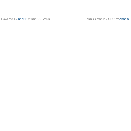
Powered by
phpBB
© phpBB Group.
phpBB Mobile / SEO by
Artodia
.