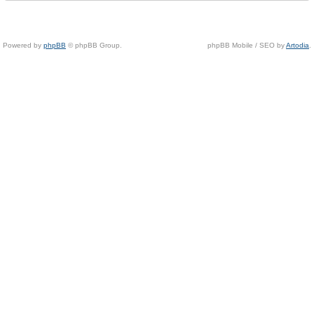
Powered by
phpBB
© phpBB Group.
phpBB Mobile / SEO by
Artodia
.