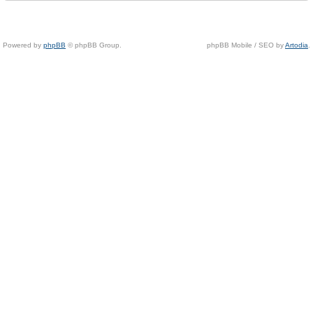
Powered by
phpBB
© phpBB Group.
phpBB Mobile / SEO by
Artodia
.