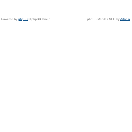
Powered by
phpBB
© phpBB Group.
phpBB Mobile / SEO by
Artodia
.