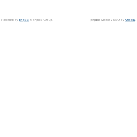
Powered by
phpBB
© phpBB Group.
phpBB Mobile / SEO by
Artodia
.