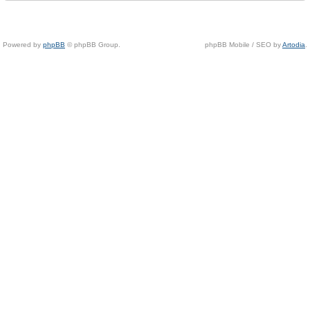
Powered by
phpBB
© phpBB Group.
phpBB Mobile / SEO by
Artodia
.