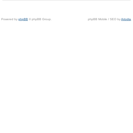
Powered by
phpBB
© phpBB Group.
phpBB Mobile / SEO by
Artodia
.