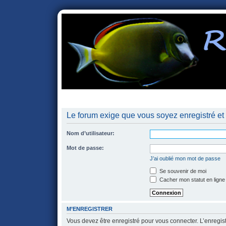
portail
forum
faq
m'enregister
co
Le forum exige que vous soyez enregistré et 
Nom d’utilisateur:
Mot de passe:
J’ai oublié mon mot de passe
Se souvenir de moi
Cacher mon statut en ligne
M’ENREGISTRER
Vous devez être enregistré pour vous connecter. L’enregi