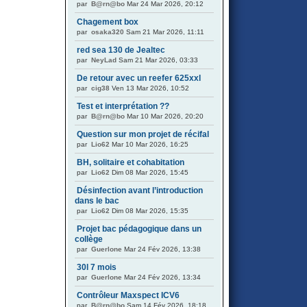
par
B@rn@bo
Mar 24 Mar 2026, 20:12
Chagement box
par
osaka320
Sam 21 Mar 2026, 11:11
red sea 130 de Jealtec
par
NeyLad
Sam 21 Mar 2026, 03:33
De retour avec un reefer 625xxl
par
cig38
Ven 13 Mar 2026, 10:52
Test et interprétation ??
par
B@rn@bo
Mar 10 Mar 2026, 20:20
Question sur mon projet de récifal
par
Lio62
Mar 10 Mar 2026, 16:25
BH, solitaire et cohabitation
par
Lio62
Dim 08 Mar 2026, 15:45
Désinfection avant l’introduction
dans le bac
par
Lio62
Dim 08 Mar 2026, 15:35
Projet bac pédagogique dans un
collège
par
Guerlone
Mar 24 Fév 2026, 13:38
30l 7 mois
par
Guerlone
Mar 24 Fév 2026, 13:34
Contrôleur Maxspect ICV6
par
B@rn@bo
Sam 14 Fév 2026, 18:18