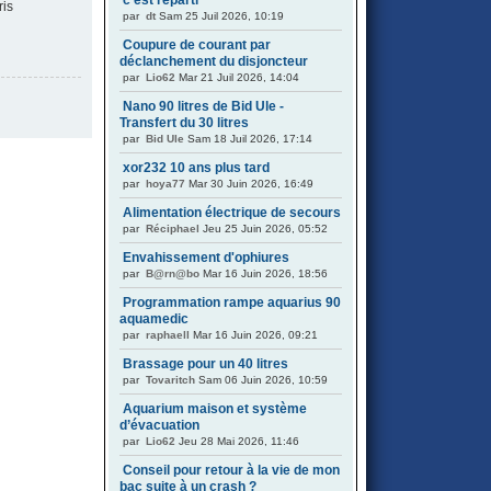
c'est reparti
ris
par
dt
Sam 25 Juil 2026, 10:19
Coupure de courant par
déclanchement du disjoncteur
par
Lio62
Mar 21 Juil 2026, 14:04
Nano 90 litres de Bid Ule -
Transfert du 30 litres
par
Bid Ule
Sam 18 Juil 2026, 17:14
xor232 10 ans plus tard
par
hoya77
Mar 30 Juin 2026, 16:49
Alimentation électrique de secours
par
Réciphael
Jeu 25 Juin 2026, 05:52
Envahissement d'ophiures
par
B@rn@bo
Mar 16 Juin 2026, 18:56
Programmation rampe aquarius 90
aquamedic
par
raphaell
Mar 16 Juin 2026, 09:21
Brassage pour un 40 litres
par
Tovaritch
Sam 06 Juin 2026, 10:59
Aquarium maison et système
d’évacuation
par
Lio62
Jeu 28 Mai 2026, 11:46
Conseil pour retour à la vie de mon
bac suite à un crash ?