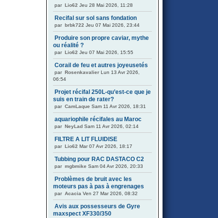
par
Lio62
Jeu 28 Mai 2026, 11:28
Recifal sur sol sans fondation
par
brbk722
Jeu 07 Mai 2026, 23:44
Produire son propre caviar, mythe
ou réalité ?
par
Lio62
Jeu 07 Mai 2026, 15:55
Corail de feu et autres joyeusetés
par
Rosenkavalier
Lun 13 Avr 2026,
06:54
Projet récifal 250L-qu’est-ce que je
suis en train de rater?
par
CamLaque
Sam 11 Avr 2026, 18:31
aquariophile récifales au Maroc
par
NeyLad
Sam 11 Avr 2026, 02:14
FILTRE A LIT FLUIDISE
par
Lio62
Mar 07 Avr 2026, 18:17
Tubbing pour RAC DASTACO C2
par
mgbmike
Sam 04 Avr 2026, 20:33
Problèmes de bruit avec les
moteurs pas à pas à engrenages
par
Acacia
Ven 27 Mar 2026, 08:32
Avis aux possesseurs de Gyre
maxspect XF330/350