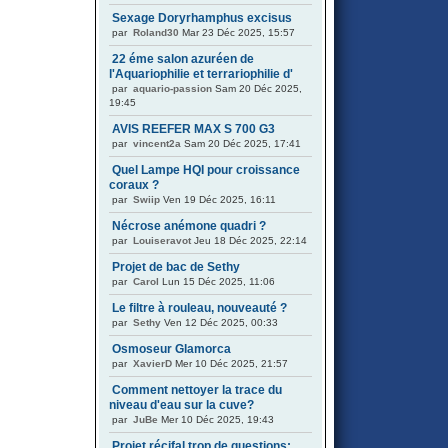
Sexage Doryrhamphus excisus
par
Roland30
Mar 23 Déc 2025, 15:57
22 éme salon azuréen de
l'Aquariophilie et terrariophilie d'
par
aquario-passion
Sam 20 Déc 2025,
19:45
AVIS REEFER MAX S 700 G3
par
vincent2a
Sam 20 Déc 2025, 17:41
Quel Lampe HQI pour croissance
coraux ?
par
Swiip
Ven 19 Déc 2025, 16:11
Nécrose anémone quadri ?
par
Louiseravot
Jeu 18 Déc 2025, 22:14
Projet de bac de Sethy
par
Carol
Lun 15 Déc 2025, 11:06
Le filtre à rouleau, nouveauté ?
par
Sethy
Ven 12 Déc 2025, 00:33
Osmoseur Glamorca
par
XavierD
Mer 10 Déc 2025, 21:57
Comment nettoyer la trace du
niveau d'eau sur la cuve?
par
JuBe
Mer 10 Déc 2025, 19:43
Projet récifal trop de questions: