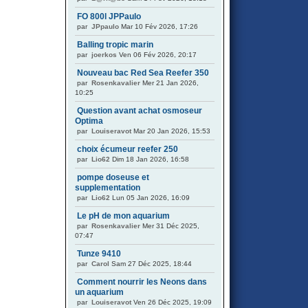
FO 800l JPPaulo
par
JPpaulo
Mar 10 Fév 2026, 17:26
Balling tropic marin
par
joerkos
Ven 06 Fév 2026, 20:17
Nouveau bac Red Sea Reefer 350
par
Rosenkavalier
Mer 21 Jan 2026,
10:25
Question avant achat osmoseur
Optima
par
Louiseravot
Mar 20 Jan 2026, 15:53
choix écumeur reefer 250
par
Lio62
Dim 18 Jan 2026, 16:58
pompe doseuse et
supplementation
par
Lio62
Lun 05 Jan 2026, 16:09
Le pH de mon aquarium
par
Rosenkavalier
Mer 31 Déc 2025,
07:47
Tunze 9410
par
Carol
Sam 27 Déc 2025, 18:44
Comment nourrir les Neons dans
un aquarium
par
Louiseravot
Ven 26 Déc 2025, 19:09