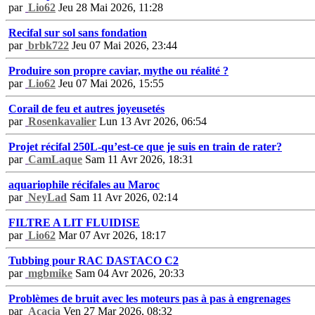
par
Lio62
Jeu 28 Mai 2026, 11:28
Recifal sur sol sans fondation
par
brbk722
Jeu 07 Mai 2026, 23:44
Produire son propre caviar, mythe ou réalité ?
par
Lio62
Jeu 07 Mai 2026, 15:55
Corail de feu et autres joyeusetés
par
Rosenkavalier
Lun 13 Avr 2026, 06:54
Projet récifal 250L-qu’est-ce que je suis en train de rater?
par
CamLaque
Sam 11 Avr 2026, 18:31
aquariophile récifales au Maroc
par
NeyLad
Sam 11 Avr 2026, 02:14
FILTRE A LIT FLUIDISE
par
Lio62
Mar 07 Avr 2026, 18:17
Tubbing pour RAC DASTACO C2
par
mgbmike
Sam 04 Avr 2026, 20:33
Problèmes de bruit avec les moteurs pas à pas à engrenages
par
Acacia
Ven 27 Mar 2026, 08:32