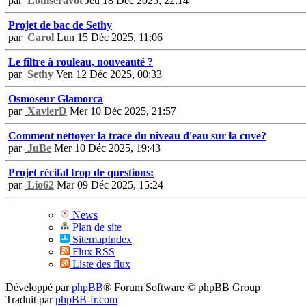
par
Louiseravot
Jeu 18 Déc 2025, 22:14
Projet de bac de Sethy
par
Carol
Lun 15 Déc 2025, 11:06
Le filtre à rouleau, nouveauté ?
par
Sethy
Ven 12 Déc 2025, 00:33
Osmoseur Glamorca
par
XavierD
Mer 10 Déc 2025, 21:57
Comment nettoyer la trace du niveau d'eau sur la cuve?
par
JuBe
Mer 10 Déc 2025, 19:43
Projet récifal trop de questions:
par
Lio62
Mar 09 Déc 2025, 15:24
News
Plan de site
SitemapIndex
Flux RSS
Liste des flux
Développé par
phpBB
® Forum Software © phpBB Group
Traduit par
phpBB-fr.com