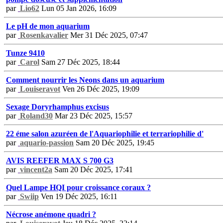
par
Lio62
Lun 05 Jan 2026, 16:09
Le pH de mon aquarium
par
Rosenkavalier
Mer 31 Déc 2025, 07:47
Tunze 9410
par
Carol
Sam 27 Déc 2025, 18:44
Comment nourrir les Neons dans un aquarium
par
Louiseravot
Ven 26 Déc 2025, 19:09
Sexage Doryrhamphus excisus
par
Roland30
Mar 23 Déc 2025, 15:57
22 éme salon azuréen de l'Aquariophilie et terrariophilie d'
par
aquario-passion
Sam 20 Déc 2025, 19:45
AVIS REEFER MAX S 700 G3
par
vincent2a
Sam 20 Déc 2025, 17:41
Quel Lampe HQI pour croissance coraux ?
par
Swiip
Ven 19 Déc 2025, 16:11
Nécrose anémone quadri ?