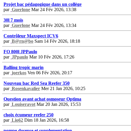
Projet bac pédagogique dans un collège
par
Guerlone
Mar 24 Fév 2026, 13:38
30l 7 mois
par
Guerlone
Mar 24 Fév 2026, 13:34
Contrôleur Maxspect ICV6
par
B@rn@bo
Sam 14 Fév 2026, 18:18
FO 800l JPPaulo
par
JPpaulo
Mar 10 Fév 2026, 17:26
Balling tropic marin
par
joerkos
Ven 06 Fév 2026, 20:17
Nouveau bac Red Sea Reefer 350
par
Rosenkavalier
Mer 21 Jan 2026, 10:25
Question avant achat osmoseur Optima
par
Louiseravot
Mar 20 Jan 2026, 15:53
choix écumeur reefer 250
par
Lio62
Dim 18 Jan 2026, 16:58
pompe doseuse et supplementation