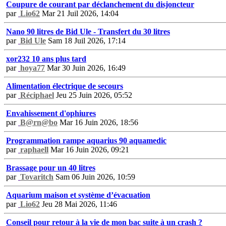
Coupure de courant par déclanchement du disjoncteur
par
Lio62
Mar 21 Juil 2026, 14:04
Nano 90 litres de Bid Ule - Transfert du 30 litres
par
Bid Ule
Sam 18 Juil 2026, 17:14
xor232 10 ans plus tard
par
hoya77
Mar 30 Juin 2026, 16:49
Alimentation électrique de secours
par
Réciphael
Jeu 25 Juin 2026, 05:52
Envahissement d'ophiures
par
B@rn@bo
Mar 16 Juin 2026, 18:56
Programmation rampe aquarius 90 aquamedic
par
raphaell
Mar 16 Juin 2026, 09:21
Brassage pour un 40 litres
par
Tovaritch
Sam 06 Juin 2026, 10:59
Aquarium maison et système d’évacuation
par
Lio62
Jeu 28 Mai 2026, 11:46
Conseil pour retour à la vie de mon bac suite à un crash ?