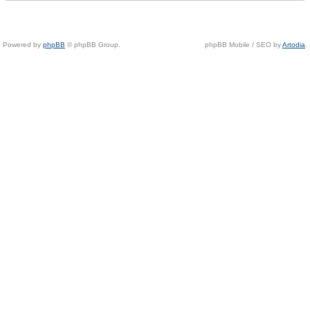
Powered by
phpBB
© phpBB Group.
phpBB Mobile / SEO by
Artodia
.