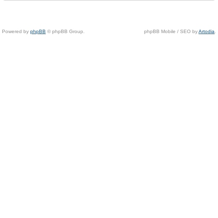
Powered by
phpBB
© phpBB Group.
phpBB Mobile / SEO by
Artodia
.