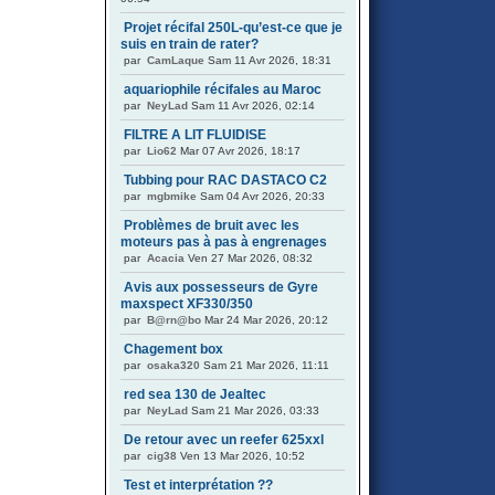
Projet récifal 250L-qu’est-ce que je
suis en train de rater?
par
CamLaque
Sam 11 Avr 2026, 18:31
aquariophile récifales au Maroc
par
NeyLad
Sam 11 Avr 2026, 02:14
FILTRE A LIT FLUIDISE
par
Lio62
Mar 07 Avr 2026, 18:17
Tubbing pour RAC DASTACO C2
par
mgbmike
Sam 04 Avr 2026, 20:33
Problèmes de bruit avec les
moteurs pas à pas à engrenages
par
Acacia
Ven 27 Mar 2026, 08:32
Avis aux possesseurs de Gyre
maxspect XF330/350
par
B@rn@bo
Mar 24 Mar 2026, 20:12
Chagement box
par
osaka320
Sam 21 Mar 2026, 11:11
red sea 130 de Jealtec
par
NeyLad
Sam 21 Mar 2026, 03:33
De retour avec un reefer 625xxl
par
cig38
Ven 13 Mar 2026, 10:52
Test et interprétation ??