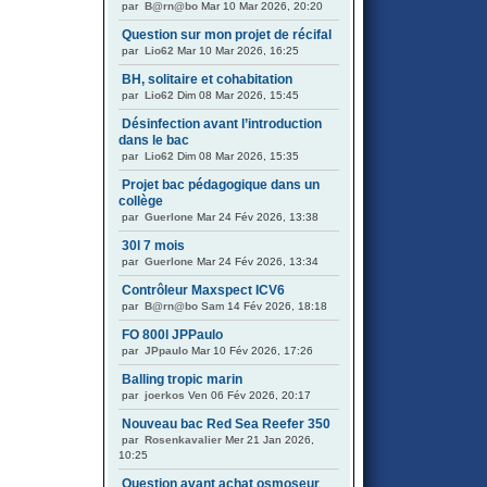
par
B@rn@bo
Mar 10 Mar 2026, 20:20
Question sur mon projet de récifal
par
Lio62
Mar 10 Mar 2026, 16:25
BH, solitaire et cohabitation
par
Lio62
Dim 08 Mar 2026, 15:45
Désinfection avant l’introduction
dans le bac
par
Lio62
Dim 08 Mar 2026, 15:35
Projet bac pédagogique dans un
collège
par
Guerlone
Mar 24 Fév 2026, 13:38
30l 7 mois
par
Guerlone
Mar 24 Fév 2026, 13:34
Contrôleur Maxspect ICV6
par
B@rn@bo
Sam 14 Fév 2026, 18:18
FO 800l JPPaulo
par
JPpaulo
Mar 10 Fév 2026, 17:26
Balling tropic marin
par
joerkos
Ven 06 Fév 2026, 20:17
Nouveau bac Red Sea Reefer 350
par
Rosenkavalier
Mer 21 Jan 2026,
10:25
Question avant achat osmoseur