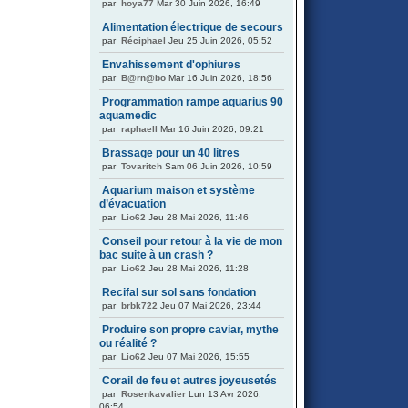
par
hoya77
Mar 30 Juin 2026, 16:49
Alimentation électrique de secours
par
Réciphael
Jeu 25 Juin 2026, 05:52
Envahissement d'ophiures
par
B@rn@bo
Mar 16 Juin 2026, 18:56
Programmation rampe aquarius 90
aquamedic
par
raphaell
Mar 16 Juin 2026, 09:21
Brassage pour un 40 litres
par
Tovaritch
Sam 06 Juin 2026, 10:59
Aquarium maison et système
d’évacuation
par
Lio62
Jeu 28 Mai 2026, 11:46
Conseil pour retour à la vie de mon
bac suite à un crash ?
par
Lio62
Jeu 28 Mai 2026, 11:28
Recifal sur sol sans fondation
par
brbk722
Jeu 07 Mai 2026, 23:44
Produire son propre caviar, mythe
ou réalité ?
par
Lio62
Jeu 07 Mai 2026, 15:55
Corail de feu et autres joyeusetés
par
Rosenkavalier
Lun 13 Avr 2026,
06:54