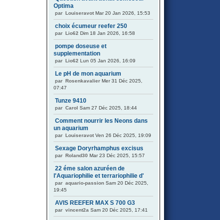
Optima
par
Louiseravot
Mar 20 Jan 2026, 15:53
choix écumeur reefer 250
par
Lio62
Dim 18 Jan 2026, 16:58
pompe doseuse et
supplementation
par
Lio62
Lun 05 Jan 2026, 16:09
Le pH de mon aquarium
par
Rosenkavalier
Mer 31 Déc 2025,
07:47
Tunze 9410
par
Carol
Sam 27 Déc 2025, 18:44
Comment nourrir les Neons dans
un aquarium
par
Louiseravot
Ven 26 Déc 2025, 19:09
Sexage Doryrhamphus excisus
par
Roland30
Mar 23 Déc 2025, 15:57
22 éme salon azuréen de
l'Aquariophilie et terrariophilie d'
par
aquario-passion
Sam 20 Déc 2025,
19:45
AVIS REEFER MAX S 700 G3
par
vincent2a
Sam 20 Déc 2025, 17:41