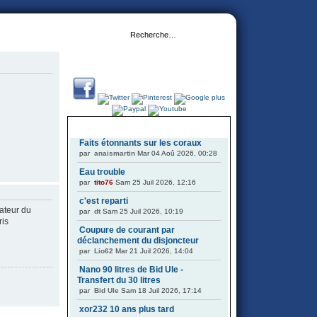
DERNIERS SUJETS
Faits étonnants sur les coraux
par
anaismartin
Mar 04 Aoû 2026, 00:28
Eau trouble
par
tito76
Sam 25 Juil 2026, 12:16
c'est reparti
ateur du
par
dt
Sam 25 Juil 2026, 10:19
ris
Coupure de courant par
déclanchement du disjoncteur
par
Lio62
Mar 21 Juil 2026, 14:04
Nano 90 litres de Bid Ule -
Transfert du 30 litres
par
Bid Ule
Sam 18 Juil 2026, 17:14
xor232 10 ans plus tard