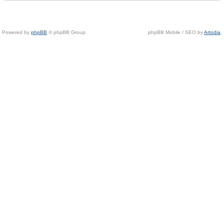
Powered by
phpBB
© phpBB Group.
phpBB Mobile / SEO by
Artodia
.