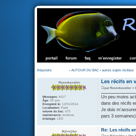
portail
forum
faq
m'enregister
co
Répondre
•
AUTOUR DU BAC
•
autres sujets récifaux
Les récifs en v
Rosenkavalier
par
Rosenkavalier
» 
Un peu moins acti
Messages:
4417
Âge:
56 ans
dans des récifs e
Enregistré le:
12/01/2014
Localisation:
Paris
Je dois m'assurer
volume du bac:
475
maintenance:
berlinois
pars 3 semaines)
éclairage:
LED
Re: Les récifs en
B@rn@bo
par
B@rn@bo
» Dim 3