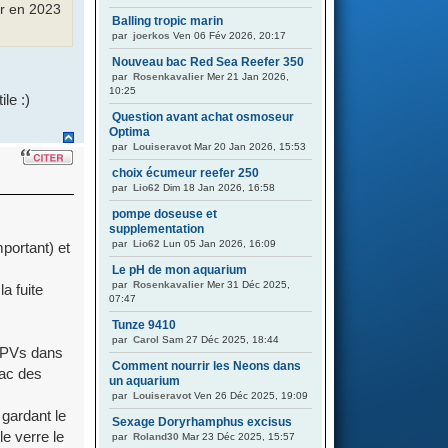
ur en 2023
Balling tropic marin
par
joerkos
Ven 06 Fév 2026, 20:17
Nouveau bac Red Sea Reefer 350
par
Rosenkavalier
Mer 21 Jan 2026,
10:25
le :)
Question avant achat osmoseur
Optima
par
Louiseravot
Mar 20 Jan 2026, 15:53
choix écumeur reefer 250
par
Lio62
Dim 18 Jan 2026, 16:58
pompe doseuse et
supplementation
par
Lio62
Lun 05 Jan 2026, 16:09
mportant) et
Le pH de mon aquarium
par
Rosenkavalier
Mer 31 Déc 2025,
la fuite
07:47
Tunze 9410
par
Carol
Sam 27 Déc 2025, 18:44
t PVs dans
Comment nourrir les Neons dans
bac des
un aquarium
par
Louiseravot
Ven 26 Déc 2025, 19:09
 gardant le
Sexage Doryrhamphus excisus
e verre le
par
Roland30
Mar 23 Déc 2025, 15:57