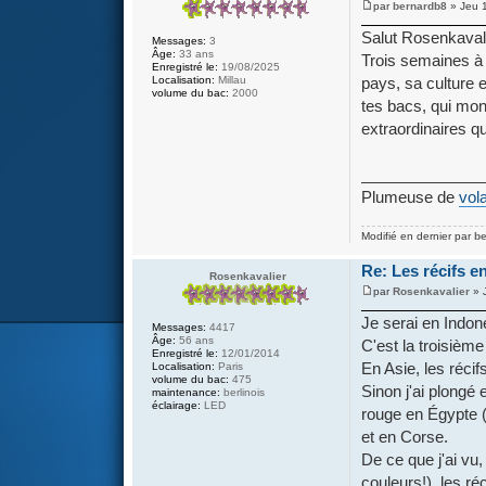
par
bernardb8
» Jeu 
Salut Rosenkavali
Messages:
3
Âge:
33 ans
Trois semaines à e
Enregistré le:
19/08/2025
pays, sa culture 
Localisation:
Millau
volume du bac:
2000
tes bacs, qui mon
extraordinaires qu
______________
Plumeuse de
vola
Modifié en dernier par
b
Re: Les récifs en
Rosenkavalier
par
Rosenkavalier
» 
Je serai en Indon
Messages:
4417
Âge:
56 ans
C'est la troisième
Enregistré le:
12/01/2014
En Asie, les récif
Localisation:
Paris
volume du bac:
475
Sinon j'ai plongé
maintenance:
berlinois
éclairage:
LED
rouge en Égypte 
et en Corse.
De ce que j'ai vu,
couleurs!), les r