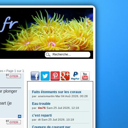
es • Page
1
sur
1
DERNIERS SUJETS
ur plonger
Faits étonnants sur les coraux
par
anaismartin
Mar 04 Aoû 2026, 00:28
art (je
Eau trouble
par
tito76
Sam 25 Juil 2026, 12:16
c'est reparti
par
dt
Sam 25 Juil 2026, 10:19
Coupure de courant par