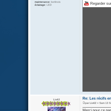
maintenance:
berlinois
Regarder su
éclairage:
LED
Re: Les récifs en
Lio62
par
Lio62
» Sam 13 S
Merci pour ce pa