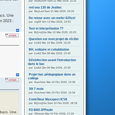
par
osaka320
Sam 21 Mar 2026, 11:11
red sea 130 de Jealtec
par
NeyLad
Sam 21 Mar 2026, 03:33
acs. Une
De retour avec un reefer 625xxl
en 2023 :
par
cig38
Ven 13 Mar 2026, 10:52
Test et interprétation ??
par
B@rn@bo
Mar 10 Mar 2026, 20:20
Question sur mon projet de récifal
par
Lio62
Mar 10 Mar 2026, 16:25
BH, solitaire et cohabitation
par
Lio62
Dim 08 Mar 2026, 15:45
Désinfection avant l’introduction
dans le bac
par
Lio62
Dim 08 Mar 2026, 15:35
Projet bac pédagogique dans un
collège
par
Guerlone
Mar 24 Fév 2026, 13:38
30l 7 mois
par
Guerlone
Mar 24 Fév 2026, 13:34
Contrôleur Maxspect ICV6
par
B@rn@bo
Sam 14 Fév 2026, 18:18
FO 800l JPPaulo
 bacs. Une
par
JPpaulo
Mar 10 Fév 2026, 17:26