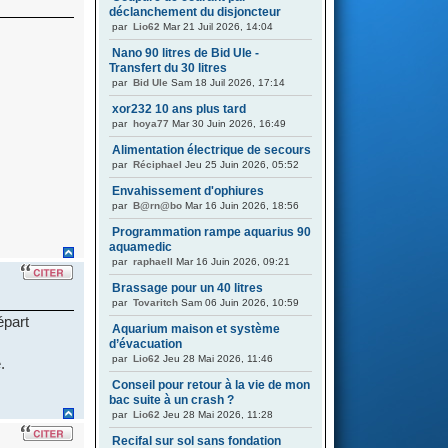
déclanchement du disjoncteur
par
Lio62
Mar 21 Juil 2026, 14:04
Nano 90 litres de Bid Ule -
Transfert du 30 litres
.
par
Bid Ule
Sam 18 Juil 2026, 17:14
xor232 10 ans plus tard
par
hoya77
Mar 30 Juin 2026, 16:49
Alimentation électrique de secours
par
Réciphael
Jeu 25 Juin 2026, 05:52
Envahissement d'ophiures
par
B@rn@bo
Mar 16 Juin 2026, 18:56
Programmation rampe aquarius 90
aquamedic
par
raphaell
Mar 16 Juin 2026, 09:21
Brassage pour un 40 litres
par
Tovaritch
Sam 06 Juin 2026, 10:59
épart
Aquarium maison et système
d’évacuation
par
Lio62
Jeu 28 Mai 2026, 11:46
.
Conseil pour retour à la vie de mon
bac suite à un crash ?
par
Lio62
Jeu 28 Mai 2026, 11:28
Recifal sur sol sans fondation