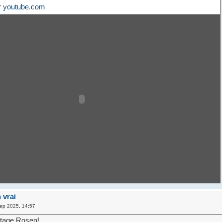
r
youtube.com
 vrai
ep 2025, 14:57
rtage Rosen!