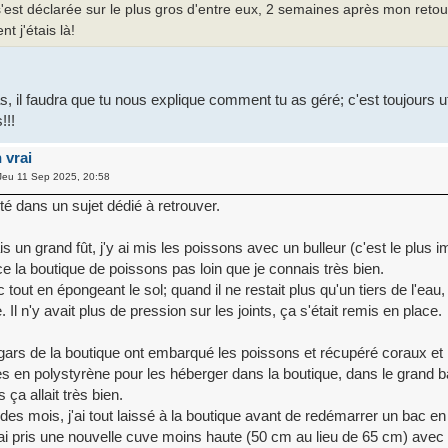
s'est déclarée sur le plus gros d'entre eux, 2 semaines après mon reto
t j'étais là!
, il faudra que tu nous explique comment tu as géré; c'est toujours uti
!!!
 vrai
Jeu 11 Sep 2025, 20:58
té dans un sujet dédié à retrouver.
is un grand fût, j'y ai mis les poissons avec un bulleur (c'est le plus i
ce la boutique de poissons pas loin que je connais très bien.
 tout en épongeant le sol; quand il ne restait plus qu'un tiers de l'eau, 
. Il n'y avait plus de pression sur les joints, ça s'était remis en place.
gars de la boutique ont embarqué les poissons et récupéré coraux e
s en polystyrène pour les héberger dans la boutique, dans le grand 
ça allait très bien.
es mois, j'ai tout laissé à la boutique avant de redémarrer un bac en
i pris une nouvelle cuve moins haute (50 cm au lieu de 65 cm) avec l