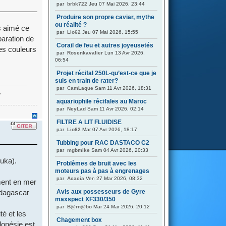
par
brbk722
Jeu 07 Mai 2026, 23:44
Produire son propre caviar, mythe
ou réalité ?
rs aimé ce
par
Lio62
Jeu 07 Mai 2026, 15:55
paration de
Corail de feu et autres joyeusetés
les couleurs
par
Rosenkavalier
Lun 13 Avr 2026,
06:54
Projet récifal 250L-qu’est-ce que je
_______
suis en train de rater?
par
CamLaque
Sam 11 Avr 2026, 18:31
.
aquariophile récifales au Maroc
par
NeyLad
Sam 11 Avr 2026, 02:14
FILTRE A LIT FLUIDISE
par
Lio62
Mar 07 Avr 2026, 18:17
Tubbing pour RAC DASTACO C2
par
mgbmike
Sam 04 Avr 2026, 20:33
Buka).
Problèmes de bruit avec les
moteurs pas à pas à engrenages
par
Acacia
Ven 27 Mar 2026, 08:32
ment en mer
adagascar
Avis aux possesseurs de Gyre
maxspect XF330/350
par
B@rn@bo
Mar 24 Mar 2026, 20:12
té et les
Chagement box
donésie est