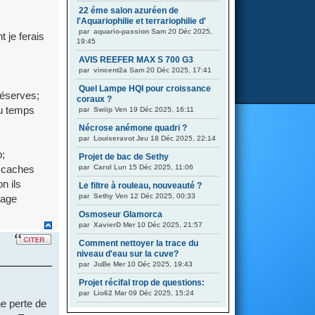
22 éme salon azuréen de
l'Aquariophilie et terrariophilie d'
par
aquario-passion
Sam 20 Déc 2025,
 je ferais
19:45
AVIS REEFER MAX S 700 G3
par
vincent2a
Sam 20 Déc 2025, 17:41
Quel Lampe HQI pour croissance
réserves;
coraux ?
du temps
par
Swiip
Ven 19 Déc 2025, 16:11
Nécrose anémone quadri ?
par
Louiseravot
Jeu 18 Déc 2025, 22:14
p;
Projet de bac de Sethy
par
Carol
Lun 15 Déc 2025, 11:06
s caches
n ils
Le filtre à rouleau, nouveauté ?
par
Sethy
Ven 12 Déc 2025, 00:33
yage
Osmoseur Glamorca
par
XavierD
Mer 10 Déc 2025, 21:57
Comment nettoyer la trace du
niveau d'eau sur la cuve?
par
JuBe
Mer 10 Déc 2025, 19:43
Projet récifal trop de questions:
par
Lio62
Mar 09 Déc 2025, 15:24
ne perte de