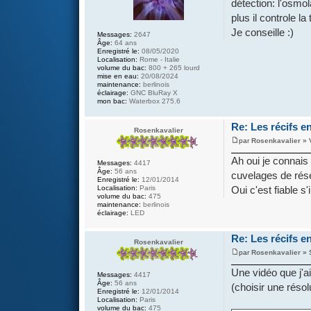
détection: l'osm
plus il controle l
Je conseille :)
Messages:
2647
Âge:
64 ans
Enregistré le:
08/05/2020
Localisation:
Rome - Italie
volume du bac:
800 + 265 lourd
mise en eau:
20/08/2024
maintenance:
berlinois
éclairage:
GNC BluRay X
mon bac:
Waterbox 275.6
Re: Les récifs en
Rosenkavalier
par
Rosenkavalier
» 
Ah oui je connais
Messages:
4417
Âge:
56 ans
cuvelages de rés
Enregistré le:
12/01/2014
Oui c'est fiable s
Localisation:
Paris
volume du bac:
475
maintenance:
berlinois
éclairage:
LED
Re: Les récifs en
Rosenkavalier
par
Rosenkavalier
» 
Une vidéo que j'a
Messages:
4417
Âge:
56 ans
(choisir une résol
Enregistré le:
12/01/2014
Localisation:
Paris
volume du bac:
475