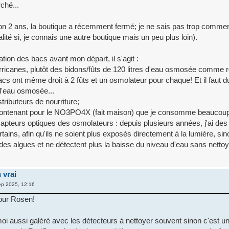
ché...
viron 2 ans, la boutique a récemment fermé; je ne sais pas trop comment
alité si, je connais une autre boutique mais un peu plus loin).
tion des bacs avant mon départ, il s'agit :
erricanes, plutôt des bidons/fûts de 120 litres d'eau osmosée comme 
acs ont même droit à 2 fûts et un osmolateur pour chaque! Et il faut 
 d'eau osmosée...
stributeurs de nourriture;
contenant pour le NO3PO4X (fait maison) que je consomme beaucou
 capteurs optiques des osmolateurs : depuis plusieurs années, j'ai de
ains, afin qu'ils ne soient plus exposés directement à la lumière, sino
des algues et ne détectent plus la baisse du niveau d'eau sans netto
 vrai
p 2025, 12:16
tour Rosen!
moi aussi galéré avec les détecteurs à nettoyer souvent sinon c'est u