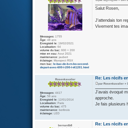
Salut Rosen,
J’attendais ton re
Vivement tes ima
Messages:
1755
Âge:
48 ans
Enregistré le:
19/02/2021
Localisation:
64
volume du bac:
600 + 200
mise en eau:
Aout 2021
maintenance:
jaubert
éclairage:
Maxspect RSX
mon bac:
le-bac-de-b-rn-bo-second-
depart-avec-600-l-200-l-t41201.html
Re: Les récifs en
Rosenkavalier
par
Rosenkavalier
» 
J'avais évoqué me
Messages:
4417
Âge:
56 ans
approche.
Enregistré le:
12/01/2014
Je fais plusieurs
Localisation:
Paris
volume du bac:
475
maintenance:
berlinois
éclairage:
LED
Re: Les récifs en
bernardb8