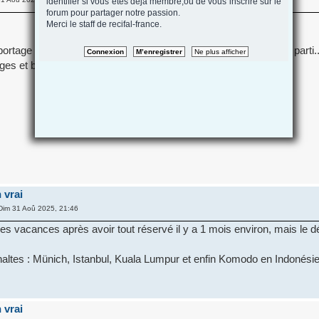
identifier si vous etes deja membre,ou de vous inscrire sur le
forum pour partager notre passion.
Merci le staff de recifal-france.
portage annuel, mais je ne savais pas que tu n’étais pas encore parti.
ges et bonnes promenades aquatiques !
 vrai
Dim 31 Aoû 2025, 21:46
s vacances après avoir tout réservé il y a 1 mois environ, mais le d
 haltes : Münich, Istanbul, Kuala Lumpur et enfin Komodo en Indonésie
 vrai