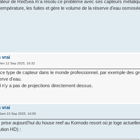
olateur de RedSea m'a résolu ce problème avec ses capteurs métaliq
a température, les fuites et gère le volume de la réserve d'eau osmosé
 vrai
Ven 12 Sep 2025, 16:32
 ce type de capteur dans le monde professionnel, par exemple des g
erve d'eau.
'il n'y a pas de projections directement dessus.
 vrai
Sam 13 Sep 2025, 14:00
i prise aujourd'hui du house reef au Komodo resort où je loge actuell
ution HD) :