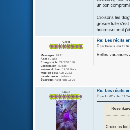
un bon compromis
Croisons les doi
grosse fuite s'es
heureusement j'ét
Re: Les récifs en
Carol
par
Carol
» Jeu 11 Se
Belles vacances à
Messages:
6291
Âge:
69 ans
Enregistré le:
29/12/2019
Localisation:
suisse
volume du bac:
1200 litres
mise en eau:
Avril 2022
maintenance:
berlinois
éclairage:
Reef leds 160s
Re: Les récifs en
Lio62
par
Lio62
» Jeu 11 Se
Rosenkaval
....................
Croisons les