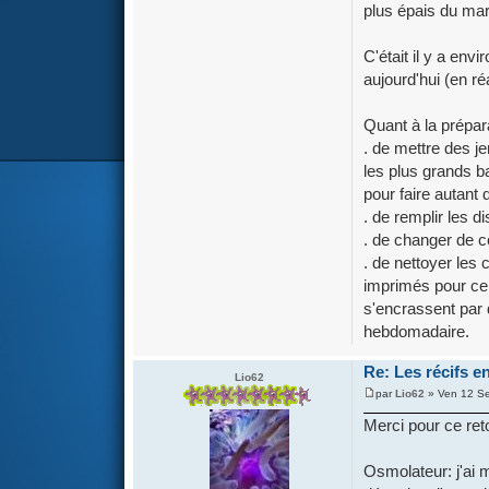
plus épais du mar
C'était il y a en
aujourd'hui (en ré
Quant à la prépara
. de mettre des j
les plus grands b
pour faire autant
. de remplir les di
. de changer de 
. de nettoyer les
imprimés pour cert
s'encrassent par 
hebdomadaire.
Re: Les récifs en
Lio62
par
Lio62
» Ven 12 Se
Merci pour ce re
Osmolateur: j'ai 