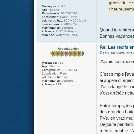
grosse fuite 
Messages:
2647
: heureusemen
Âge:
64 ans
Enregistré le:
08/05/2020
Localisation:
Rome - Italie
volume du bac:
800 + 265 lourd
mise en eau:
20/08/2024
maintenance:
berlinois
Quand tu rentreras
éclairage:
GNC BluRay X
mon bac:
Waterbox 275.6
Bonnes vacances
Re: Les récifs en
Rosenkavalier
par
Rosenkavalier
» 
J'avais tout racon
Messages:
4417
Âge:
56 ans
Enregistré le:
12/01/2014
C'est simple j'ava
Localisation:
Paris
volume du bac:
475
ai appelé d'urgen
maintenance:
berlinois
éclairage:
LED
J'ai vidangé le bac
s'est arrêtée nette
Entre-temps, les 
des grandes boîte
PVs, en vrac mais 
Dégoûté pendant d
même meuble : j'a