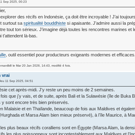
11 Sep 2025, 00:23
er,
xplorer des récifs en Indonésie, ça doit être incroyable ! J’ai toujou
et surtout sa
spiritualité bouddhiste
si apaisante. J’admire aussi la pré
tre tout ton sérieux. J’imagine déjà toutes les rencontres marines et 
i t’attendent là-bas.
________________________________________________________
ille
, outil essentiel pour producteurs exigeants modernes et efficaces
ernardb8
le Mar 20 Jan 2026, 14:43, modifié 4 fois.
 vrai
Jeu 11 Sep 2025, 04:51
ésie cet après-midi. J'y reste un peu moins de 2 semaines.
 fois que j'y vais, et de suite, après Bali et la Sulawésie (île de Buka 
s y sont encore très bien préservés.
 en Malaisie et en Thaïlande, beaucoup de fois aux Maldives et égale
(Hurghada et Marsa Alam bien mieux préservé), à l'île Maurice, à M
 les plus beaux récifs coralliens sont en Égypte (Marsa Alam, la densi
écifs les plus poissonneux sont incontestablement aux Maldives et l'In