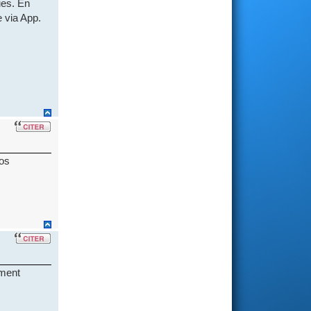
ues. En
e via App.
ros
ement