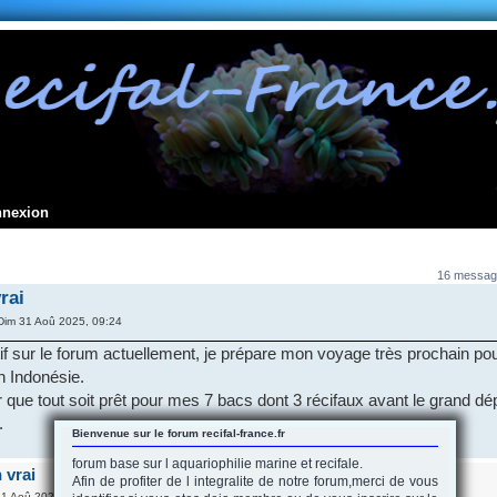
nnexion
16 messag
rai
Dim 31 Aoû 2025, 09:24
f sur le forum actuellement, je prépare mon voyage très prochain po
n Indonésie.
 que tout soit prêt pour mes 7 bacs dont 3 récifaux avant le grand dép
.
Bienvenue sur le forum recifal-france.fr
forum base sur l aquariophilie marine et recifale.
 vrai
Afin de profiter de l integralite de notre forum,merci de vous
1 Aoû 2025, 20:37