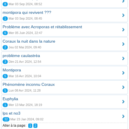
8
Mar 03 Sep 2024, 08:52
montipora qui revivent ???
1
Mar 03 Sep 2024, 08:45
Problème avec Acroporas et rétablissement
6
Mer 05 Juin 2024, 22:47
Coraux la nuit dans la nature
2
Jeu 02 Mai 2024, 09:40
problème caulastréa
3
Dim 21 Avr 2024, 12:54
Montipora
5
Mar 16 Avr 2024, 10:04
Phénomène inconnu Coraux
5
Lun 08 Avr 2024, 11:28
Euphylia
1
Mer 13 Mar 2024, 18:19
lps et no3
32
Mar 23 Jan 2024, 09:02
Aller à la page:
1
2