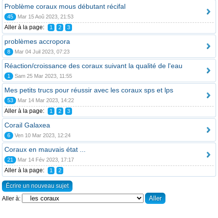
Problème coraux mous débutant récifal
45
Mar 15 Aoû 2023, 21:53
Aller à la page:
1
2
3
problèmes accropora
8
Mar 04 Juil 2023, 07:23
Réaction/croissance des coraux suivant la qualité de l'eau
1
Sam 25 Mar 2023, 11:55
Mes petits trucs pour réussir avec les coraux sps et lps
53
Mar 14 Mar 2023, 14:22
Aller à la page:
1
2
3
Corail Galaxea
6
Ven 10 Mar 2023, 12:24
Coraux en mauvais état ...
21
Mar 14 Fév 2023, 17:17
Aller à la page:
1
2
Écrire un nouveau sujet
Aller à: