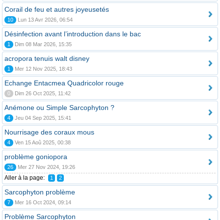
Corail de feu et autres joyeusetés
10
Lun 13 Avr 2026, 06:54
Désinfection avant l’introduction dans le bac
1
Dim 08 Mar 2026, 15:35
acropora tenuis walt disney
1
Mer 12 Nov 2025, 18:43
Echange Entacmea Quadricolor rouge
0
Dim 26 Oct 2025, 11:42
Anémone ou Simple Sarcophyton ?
4
Jeu 04 Sep 2025, 15:41
Nourrisage des coraux mous
4
Ven 15 Aoû 2025, 00:38
problème goniopora
26
Mer 27 Nov 2024, 19:26
Aller à la page:
1
2
Sarcophyton problème
7
Mer 16 Oct 2024, 09:14
Problème Sarcophyton