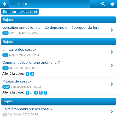
les coraux
#
Écrire un nouveau sujet
Sujets
cotisation annuelle , nom de domaine et hébergeur du forum
13
Mar 16 Mai 2023, 21:38
Sujets
annuaire des coraux
11
Mer 26 Mai 2021, 21:53
Comment décoller une anémone ?
18
Jeu 23 Juil 2020, 15:21
Aller à la page:
1
2
Photos de coraux
100
Jeu 29 Juin 2017, 09:33
Aller à la page:
...
1
4
5
6
Sujets
Faits étonnants sur les coraux
0
Mar 04 Aoû 2026, 00:28