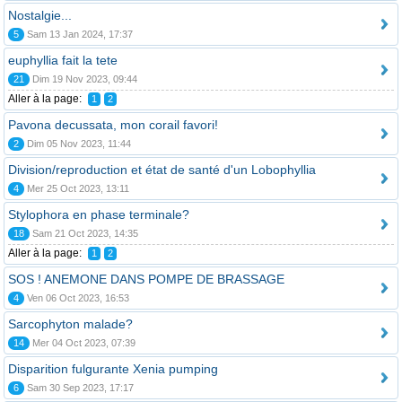
Nostalgie...
5
Sam 13 Jan 2024, 17:37
euphyllia fait la tete
21
Dim 19 Nov 2023, 09:44
Aller à la page:
1
2
Pavona decussata, mon corail favori!
2
Dim 05 Nov 2023, 11:44
Division/reproduction et état de santé d'un Lobophyllia
4
Mer 25 Oct 2023, 13:11
Stylophora en phase terminale?
18
Sam 21 Oct 2023, 14:35
Aller à la page:
1
2
SOS ! ANEMONE DANS POMPE DE BRASSAGE
4
Ven 06 Oct 2023, 16:53
Sarcophyton malade?
14
Mer 04 Oct 2023, 07:39
Disparition fulgurante Xenia pumping
6
Sam 30 Sep 2023, 17:17