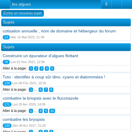
les algues
#
Écrire un nouveau sujet
Sujets
cotisation annuelle , nom de domaine et hébergeur du forum
13
Mar 16 Mai 2023, 21:38
Sujets
Construire un épurateur d'algues flottant
76
Lun 01 Nov 2021, 12:56
Aller à la page:
1
2
3
4
5
Tuto : identifier à coup sûr dino, cyano et diatommées !
129
Lun 08 Fév 2021, 10:32
Aller à la page:
...
1
6
7
8
combattre la briopsis avec le fluconazole
171
Lun 20 Avr 2020, 14:09
Aller à la page:
...
1
8
9
10
combattre les bryopsis
130
Dim 30 Avr 2017, 21:20