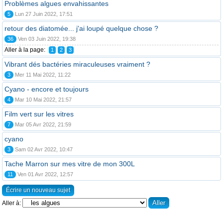
Problèmes algues envahissantes
5
Lun 27 Juin 2022, 17:51
retour des diatomée... j'ai loupé quelque chose ?
36
Ven 03 Juin 2022, 19:38
Aller à la page:
1
2
3
Vibrant dés bactéries miraculeuses vraiment ?
3
Mer 11 Mai 2022, 11:22
Cyano - encore et toujours
4
Mar 10 Mai 2022, 21:57
Film vert sur les vitres
7
Mar 05 Avr 2022, 21:59
cyano
3
Sam 02 Avr 2022, 10:47
Tache Marron sur mes vitre de mon 300L
11
Ven 01 Avr 2022, 12:57
Écrire un nouveau sujet
Aller à: