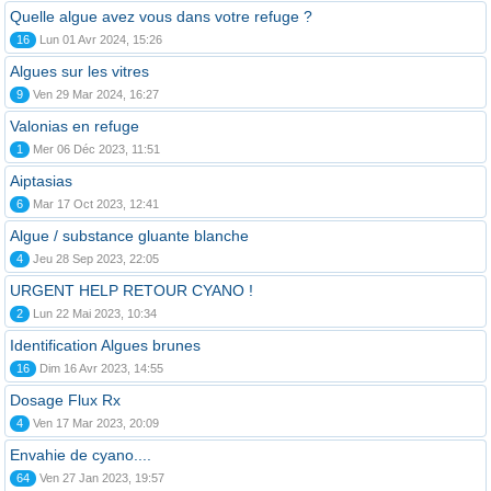
Quelle algue avez vous dans votre refuge ?
16
Lun 01 Avr 2024, 15:26
Algues sur les vitres
9
Ven 29 Mar 2024, 16:27
Valonias en refuge
1
Mer 06 Déc 2023, 11:51
Aiptasias
6
Mar 17 Oct 2023, 12:41
Algue / substance gluante blanche
4
Jeu 28 Sep 2023, 22:05
URGENT HELP RETOUR CYANO !
2
Lun 22 Mai 2023, 10:34
Identification Algues brunes
16
Dim 16 Avr 2023, 14:55
Dosage Flux Rx
4
Ven 17 Mar 2023, 20:09
Envahie de cyano....
64
Ven 27 Jan 2023, 19:57