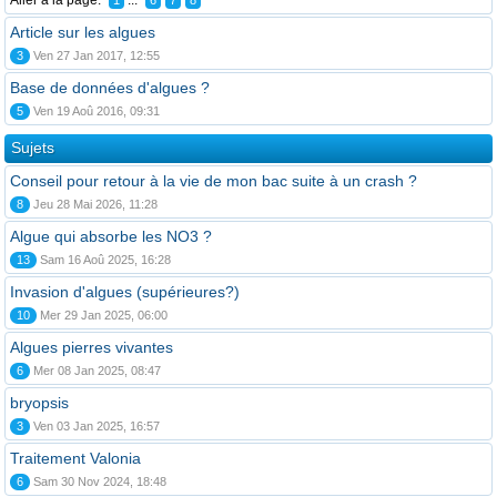
Aller à la page:
...
1
6
7
8
Article sur les algues
3
Ven 27 Jan 2017, 12:55
Base de données d'algues ?
5
Ven 19 Aoû 2016, 09:31
Sujets
Conseil pour retour à la vie de mon bac suite à un crash ?
8
Jeu 28 Mai 2026, 11:28
Algue qui absorbe les NO3 ?
13
Sam 16 Aoû 2025, 16:28
Invasion d'algues (supérieures?)
10
Mer 29 Jan 2025, 06:00
Algues pierres vivantes
6
Mer 08 Jan 2025, 08:47
bryopsis
3
Ven 03 Jan 2025, 16:57
Traitement Valonia
6
Sam 30 Nov 2024, 18:48