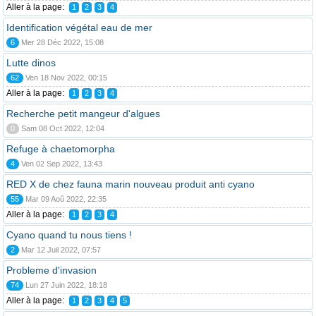
Aller à la page:
1
2
3
4
Identification végétal eau de mer
6
Mer 28 Déc 2022, 15:08
Lutte dinos
62
Ven 18 Nov 2022, 00:15
Aller à la page:
1
2
3
4
Recherche petit mangeur d'algues
0
Sam 08 Oct 2022, 12:04
Refuge à chaetomorpha
4
Ven 02 Sep 2022, 13:43
RED X de chez fauna marin nouveau produit anti cyano
55
Mar 09 Aoû 2022, 22:35
Aller à la page:
1
2
3
4
Cyano quand tu nous tiens !
2
Mar 12 Juil 2022, 07:57
Probleme d'invasion
74
Lun 27 Juin 2022, 18:18
Aller à la page:
1
2
3
4
5