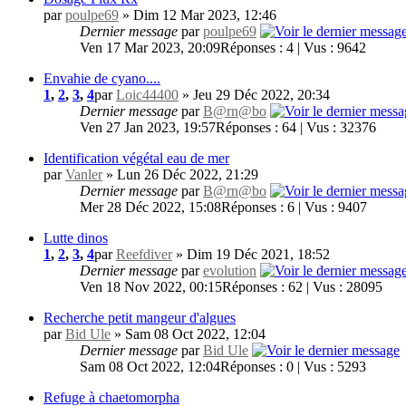
par
poulpe69
» Dim 12 Mar 2023, 12:46
Dernier message
par
poulpe69
Ven 17 Mar 2023, 20:09
Réponses : 4 | Vus : 9642
Envahie de cyano....
1
,
2
,
3
,
4
par
Loic44400
» Jeu 29 Déc 2022, 20:34
Dernier message
par
B@rn@bo
Ven 27 Jan 2023, 19:57
Réponses : 64 | Vus : 32376
Identification végétal eau de mer
par
Vanler
» Lun 26 Déc 2022, 21:29
Dernier message
par
B@rn@bo
Mer 28 Déc 2022, 15:08
Réponses : 6 | Vus : 9407
Lutte dinos
1
,
2
,
3
,
4
par
Reefdiver
» Dim 19 Déc 2021, 18:52
Dernier message
par
evolution
Ven 18 Nov 2022, 00:15
Réponses : 62 | Vus : 28095
Recherche petit mangeur d'algues
par
Bid Ule
» Sam 08 Oct 2022, 12:04
Dernier message
par
Bid Ule
Sam 08 Oct 2022, 12:04
Réponses : 0 | Vus : 5293
Refuge à chaetomorpha