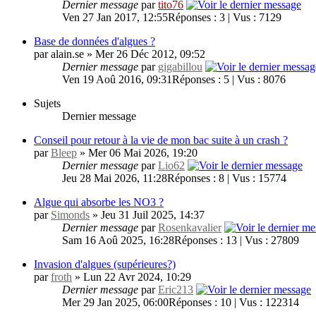
Dernier message
par
tito76
Ven 27 Jan 2017, 12:55
Réponses : 3 | Vus : 7129
Base de données d'algues ?
par alain.se » Mer 26 Déc 2012, 09:52
Dernier message
par
gigabillou
Ven 19 Aoû 2016, 09:31
Réponses : 5 | Vus : 8076
Sujets
Dernier message
Conseil pour retour à la vie de mon bac suite à un crash ?
par
Bleep
» Mer 06 Mai 2026, 19:20
Dernier message
par
Lio62
Jeu 28 Mai 2026, 11:28
Réponses : 8 | Vus : 15774
Algue qui absorbe les NO3 ?
par
Simonds
» Jeu 31 Juil 2025, 14:37
Dernier message
par
Rosenkavalier
Sam 16 Aoû 2025, 16:28
Réponses : 13 | Vus : 27809
Invasion d'algues (supérieures?)
par
froth
» Lun 22 Avr 2024, 10:29
Dernier message
par
Eric213
Mer 29 Jan 2025, 06:00
Réponses : 10 | Vus : 122314