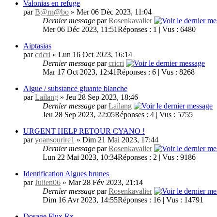
Valonias en refuge
par
B@rn@bo
» Mer 06 Déc 2023, 11:04
Dernier message
par
Rosenkavalier
Mer 06 Déc 2023, 11:51
Réponses : 1 | Vus : 6480
Aiptasias
par
cricri
» Lun 16 Oct 2023, 16:14
Dernier message
par
cricri
Mar 17 Oct 2023, 12:41
Réponses : 6 | Vus : 8268
Algue / substance gluante blanche
par
Lailang
» Jeu 28 Sep 2023, 18:46
Dernier message
par
Lailang
Jeu 28 Sep 2023, 22:05
Réponses : 4 | Vus : 5755
URGENT HELP RETOUR CYANO !
par
yoansourire1
» Dim 21 Mai 2023, 17:44
Dernier message
par
Rosenkavalier
Lun 22 Mai 2023, 10:34
Réponses : 2 | Vus : 9186
Identification Algues brunes
par
Julien06
» Mar 28 Fév 2023, 21:14
Dernier message
par
Rosenkavalier
Dim 16 Avr 2023, 14:55
Réponses : 16 | Vus : 14791
Dosage Flux Rx