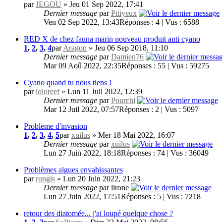
par
JEGOU
» Jeu 01 Sep 2022, 17:41
Dernier message
par
Pitiyeux
Ven 02 Sep 2022, 13:43
Réponses : 4 | Vus : 6588
RED X de chez fauna marin nouveau produit anti cyano
1
,
2
,
3
,
4
par
Aragon
» Jeu 06 Sep 2018, 11:10
Dernier message
par
Damien76
Mar 09 Aoû 2022, 22:35
Réponses : 55 | Vus : 59275
Cyano quand tu nous tiens !
par
loloreef
» Lun 11 Juil 2022, 12:39
Dernier message
par
Pourchi
Mar 12 Juil 2022, 07:57
Réponses : 2 | Vus : 5097
Probleme d'invasion
1
,
2
,
3
,
4
,
5
par
xuilus
» Mer 18 Mai 2022, 16:07
Dernier message
par
xuilus
Lun 27 Juin 2022, 18:18
Réponses : 74 | Vus : 36049
Problèmes algues envahissantes
par
rungis
» Lun 20 Juin 2022, 21:23
Dernier message
par lirone
Lun 27 Juin 2022, 17:51
Réponses : 5 | Vus : 7218
retour des diatomée... j'ai loupé quelque chose ?