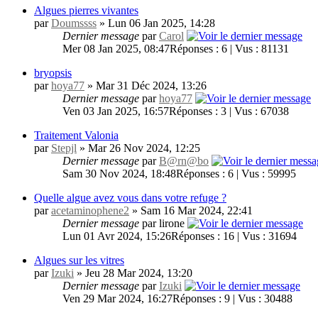
Algues pierres vivantes
par
Doumssss
» Lun 06 Jan 2025, 14:28
Dernier message
par
Carol
Mer 08 Jan 2025, 08:47
Réponses : 6 | Vus : 81131
bryopsis
par
hoya77
» Mar 31 Déc 2024, 13:26
Dernier message
par
hoya77
Ven 03 Jan 2025, 16:57
Réponses : 3 | Vus : 67038
Traitement Valonia
par
Stepjl
» Mar 26 Nov 2024, 12:25
Dernier message
par
B@rn@bo
Sam 30 Nov 2024, 18:48
Réponses : 6 | Vus : 59995
Quelle algue avez vous dans votre refuge ?
par
acetaminophene2
» Sam 16 Mar 2024, 22:41
Dernier message
par lirone
Lun 01 Avr 2024, 15:26
Réponses : 16 | Vus : 31694
Algues sur les vitres
par
Izuki
» Jeu 28 Mar 2024, 13:20
Dernier message
par
Izuki
Ven 29 Mar 2024, 16:27
Réponses : 9 | Vus : 30488