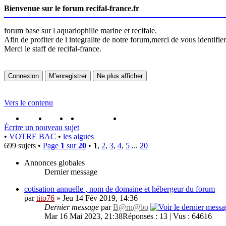
Bienvenue sur le forum recifal-france.fr
forum base sur l aquariophilie marine et recifale.
Afin de profiter de l integralite de notre forum,merci de vous identifi
Merci le staff de recifal-france.
Vers le contenu
portail
forum
faq
m'enregister
connexion
Écrire un nouveau sujet
•
VOTRE BAC
•
les algues
699 sujets •
Page
1
sur
20
•
1
,
2
,
3
,
4
,
5
...
20
Annonces globales
Dernier message
cotisation annuelle , nom de domaine et hébergeur du forum
par
tito76
» Jeu 14 Fév 2019, 14:36
Dernier message
par
B@rn@bo
Mar 16 Mai 2023, 21:38
Réponses : 13 | Vus : 64616