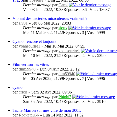
1
,
2
,
3
par
SoPierre
» Dim 22 Mai 2022, 08:56
Dernier message
par
Carol
Ven 03 Juin 2022, 19:38
Réponses : 36 | Vus : 18637
Vibrant dés bactéries miraculeuses vraiment ?
par
sly01
» Jeu 05 Mai 2022, 23:03
Dernier message
par
sioux
Mer 11 Mai 2022, 11:22
Réponses : 3 | Vus : 5999
Cyano - encore et toujours
par
yoansourire1
» Mar 10 Mai 2022, 04:21
Dernier message
par
yoansourire1
Mar 10 Mai 2022, 21:57
Réponses : 4 | Vus : 5399
Film vert sur les vitres
par
dim59940
» Lun 04 Avr 2022, 23:12
Dernier message
par
dim59940
Mar 05 Avr 2022, 21:59
Réponses : 7 | Vus : 5996
cyano
par
cricri
» Sam 02 Avr 2022, 09:36
Dernier message
par
Phiphi7
Sam 02 Avr 2022, 10:47
Réponses : 3 | Vus : 3916
Tache Marron sur mes vitre de mon 300L
par
Rocketdu56
» Lun 14 Mar 2022, 11:32