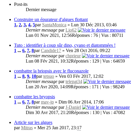
Post-its
Dernier message
Construire un épurateur d'algues flottant
1
,
2
,
3
,
4
,
5
par
SantaMonica
» Lun 30 Déc 2013, 03:46
Dernier message
par
Lio62
Lun 01 Nov 2021, 12:56
Réponses : 76 | Vus : 80711
Tuto : identifier à coup sûr dino, cyano et diatommées !
1
...
6
,
7
,
8
par
Candide17
» Ven 28 Oct 2016, 09:22
Dernier message
par
chprieur
Lun 08 Fév 2021, 10:32
Réponses : 129 | Vus : 64659
combattre la briopsis avec le fluconazole
1
...
8
,
9
,
10
par
tetsuo
» Ven 03 Fév 2017, 12:02
Dernier message
par
telepat34
Lun 20 Avr 2020, 14:09
Réponses : 171 | Vus : 98249
combattre les bryopsis
1
...
6
,
7
,
8
par
mav-jp
» Dim 06 Avr 2014, 17:06
Dernier message
par
J-Daniel
Dim 30 Avr 2017, 21:20
Réponses : 130 | Vus : 47082
Article sur les algues
par
Mitras
» Mer 25 Jan 2017, 23:17