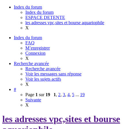
Index du forum
Index du forum
ESPACE DETENTE
les adresses vpc,sites et bourse aquariophile
X
Index du forum
FAQ
M’enregistrer
Connexion
X
Recherche avancée
Recherche avancée
Voir les messages sans réponse
Voir les sujets actifs
X
#
Page
1
sur
19
1
,
2
,
3
,
4
,
5
...
19
Suivante
X
les adresses vpc,sites et bourse