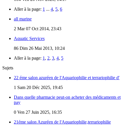
Aller à la page:
1
...
4
,
5
,
6
all marine
2
Mar 07 Oct 2014, 23:43
Aquatic Services
86
Dim 26 Mai 2013, 10:24
Aller à la page:
1
,
2
,
3
,
4
,
5
Sujets
22 éme salon azuréen de l'Aquariophilie et terrariophilie d'
1
Sam 20 Déc 2025, 19:45
Dans quelle pharmacie peut-on acheter des médicaments et
pay
0
Ven 27 Juin 2025, 16:35
21éme salon Azuréen de l'Aquariophilie,terrariophilie