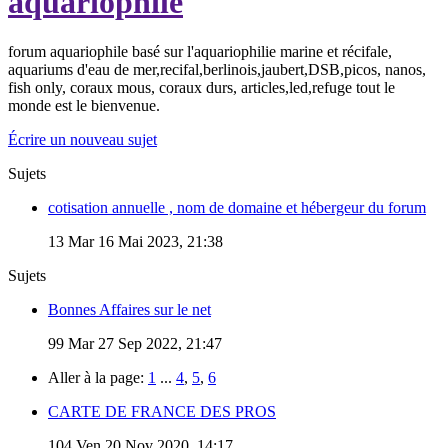
aquariophile
forum aquariophile basé sur l'aquariophilie marine et récifale,
aquariums d'eau de mer,recifal,berlinois,jaubert,DSB,picos, nanos,
fish only, coraux mous, coraux durs, articles,led,refuge tout le
monde est le bienvenue.
Écrire un nouveau sujet
Sujets
cotisation annuelle , nom de domaine et hébergeur du forum
13
Mar 16 Mai 2023, 21:38
Sujets
Bonnes Affaires sur le net
99
Mar 27 Sep 2022, 21:47
Aller à la page:
1
...
4
,
5
,
6
CARTE DE FRANCE DES PROS
104
Ven 20 Nov 2020, 14:17