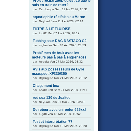
Projet récifal 250L-qu’est-ce que je
suis en train de rater?
par
CamLaque
Sam 11 Avr 2026, 18:31
aquariophile récifales au Maroc
par
NeyLad
Sam 11 Avr 2026, 02:14
FILTRE A LIT FLUIDISE
par
Lio62
Mar 07 Avr 2026, 18:17
Tubbing pour RAC DASTACO C2
par
mgbmike
Sam 04 Avr 2026, 20:33
Problèmes de bruit avec les
moteurs pas à pas à engrenages
par
Acacia
Ven 27 Mar 2026, 08:32
Avis aux possesseurs de Gyre
maxspect XF330/350
par
B@rn@bo
Mar 24 Mar 2026, 20:12
Chagement box
par
osaka320
Sam 21 Mar 2026, 11:11
red sea 130 de Jealtec
par
NeyLad
Sam 21 Mar 2026, 03:33
De retour avec un reefer 625xxl
par
cig38
Ven 13 Mar 2026, 10:52
Test et interprétation ??
par
B@rn@bo
Mar 10 Mar 2026, 20:20