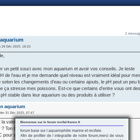
nnexion
2 messag
 aquarium
 29 Déc 2025, 18:23
de,
er un petit souci avec mon aquarium et avoir vos conseils. Je teste
pH de l’eau et je me demande quel niveau est vraiment idéal pour me
 selon les changements d’eau ou certains ajouts, le pH peut un peu b
ue ça stresse mes poissons. Est-ce que certains d’entre vous ont de
 pH stable dans leur aquarium ou des produits à utiliser ?
on aquarium
Mer 31 Déc 2025, 07:47
t la valeur de ton KH?
Bienvenue sur le forum recifal-france.fr
? Ton bac est-il situé dans un espace relativement confiné ?
forum base sur l aquariophilie marine et recifale.
AC pour supplémenter ?
Afin de profiter de l integralite de notre forum,merci de vous