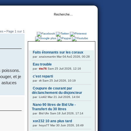
es • Page
1
sur
1
DERNIERS SUJETS
Faits étonnants sur les coraux
par
anaismartin
Mar 04 Aoû 2026, 00:28
Eau trouble
par
tito76
Sam 25 Juil 2026, 12:16
s poissons.
ouger, et je
c'est reparti
par
dt
Sam 25 Juil 2026, 10:19
s astuces
Coupure de courant par
déclanchement du disjoncteur
par
Lio62
Mar 21 Juil 2026, 14:04
Nano 90 litres de Bid Ule -
Transfert du 30 litres
par
Bid Ule
Sam 18 Juil 2026, 17:14
xor232 10 ans plus tard
par
hoya77
Mar 30 Juin 2026, 16:49