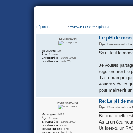
portail
forum
faq
m'enregister
co
Répondre
•
ESPACE FORUM
•
général
Le pH de mon
Louiseravot
par
Louiseravot
» Lun
Messages:
16
Salut tout le mon
Âge:
26 ans
Enregistré le:
28/06/2025
Localisation:
paris 75
Je voulais partag
régulièrement le 
J’ai remarqué que
voudrais éviter q
pour maintenir un
Re: Le pH de m
Rosenkavalier
par
Rosenkavalier
» 
Messages:
4417
Bonjour quelle es
Âge:
56 ans
As tu un écumeur 
Enregistré le:
12/01/2014
Localisation:
Paris
Utilises-tu un R
volume du bac:
475
maintenance:
berlinois