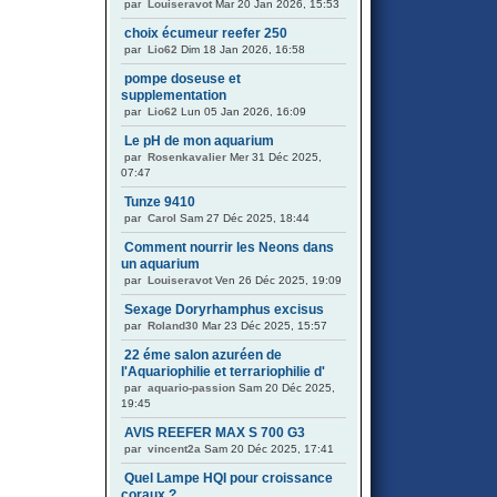
par
Louiseravot
Mar 20 Jan 2026, 15:53
choix écumeur reefer 250
par
Lio62
Dim 18 Jan 2026, 16:58
pompe doseuse et
supplementation
par
Lio62
Lun 05 Jan 2026, 16:09
Le pH de mon aquarium
par
Rosenkavalier
Mer 31 Déc 2025,
07:47
Tunze 9410
par
Carol
Sam 27 Déc 2025, 18:44
Comment nourrir les Neons dans
un aquarium
par
Louiseravot
Ven 26 Déc 2025, 19:09
Sexage Doryrhamphus excisus
par
Roland30
Mar 23 Déc 2025, 15:57
22 éme salon azuréen de
l'Aquariophilie et terrariophilie d'
par
aquario-passion
Sam 20 Déc 2025,
19:45
AVIS REEFER MAX S 700 G3
par
vincent2a
Sam 20 Déc 2025, 17:41
Quel Lampe HQI pour croissance
coraux ?