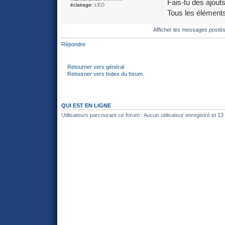
Fais-tu des ajout
éclairage:
LED
Tous les éléments
Afficher les messages posté
Répondre
Retourner vers général
Retourner vers Index du forum
QUI EST EN LIGNE
Utilisateurs parcourant ce forum : Aucun utilisateur enregistré et 13 