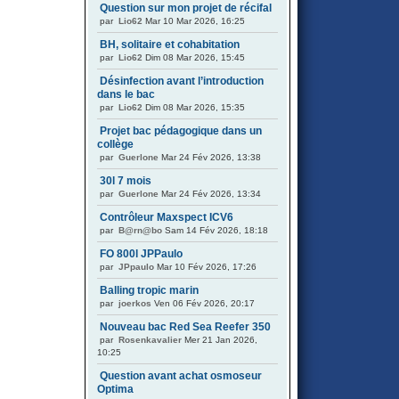
Question sur mon projet de récifal
par
Lio62
Mar 10 Mar 2026, 16:25
BH, solitaire et cohabitation
par
Lio62
Dim 08 Mar 2026, 15:45
Désinfection avant l’introduction
dans le bac
par
Lio62
Dim 08 Mar 2026, 15:35
Projet bac pédagogique dans un
collège
par
Guerlone
Mar 24 Fév 2026, 13:38
30l 7 mois
par
Guerlone
Mar 24 Fév 2026, 13:34
Contrôleur Maxspect ICV6
par
B@rn@bo
Sam 14 Fév 2026, 18:18
FO 800l JPPaulo
par
JPpaulo
Mar 10 Fév 2026, 17:26
Balling tropic marin
par
joerkos
Ven 06 Fév 2026, 20:17
Nouveau bac Red Sea Reefer 350
par
Rosenkavalier
Mer 21 Jan 2026,
10:25
Question avant achat osmoseur
Optima