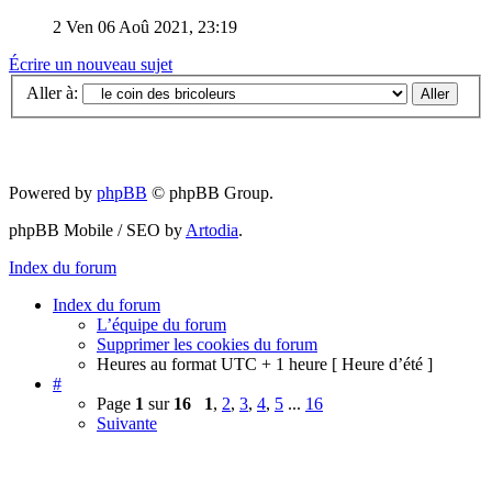
2
Ven 06 Aoû 2021, 23:19
Écrire un nouveau sujet
Aller à:
Powered by
phpBB
© phpBB Group.
phpBB Mobile / SEO by
Artodia
.
Index du forum
Index du forum
L’équipe du forum
Supprimer les cookies du forum
Heures au format UTC + 1 heure [ Heure d’été ]
#
Page
1
sur
16
1
,
2
,
3
,
4
,
5
...
16
Suivante