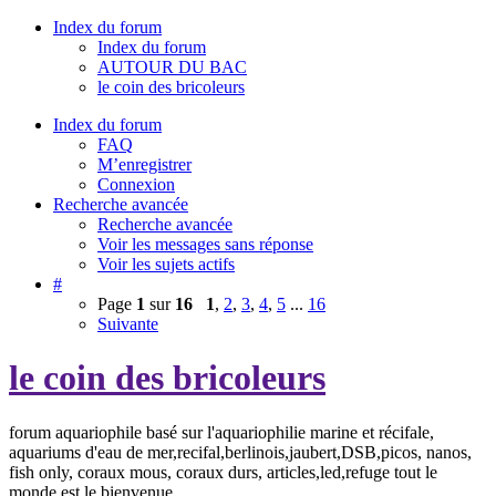
Index du forum
Index du forum
AUTOUR DU BAC
le coin des bricoleurs
Index du forum
FAQ
M’enregistrer
Connexion
Recherche avancée
Recherche avancée
Voir les messages sans réponse
Voir les sujets actifs
#
Page
1
sur
16
1
,
2
,
3
,
4
,
5
...
16
Suivante
le coin des bricoleurs
forum aquariophile basé sur l'aquariophilie marine et récifale,
aquariums d'eau de mer,recifal,berlinois,jaubert,DSB,picos, nanos,
fish only, coraux mous, coraux durs, articles,led,refuge tout le
monde est le bienvenue.