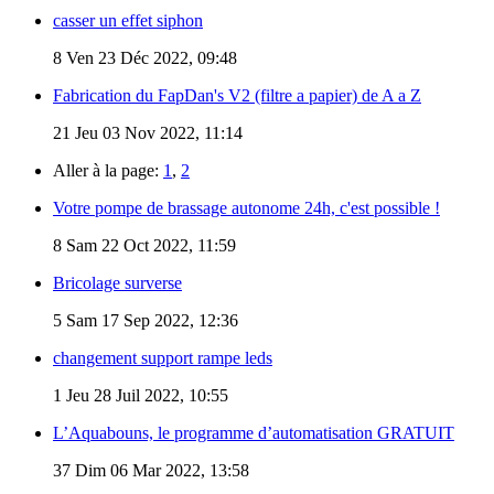
casser un effet siphon
8
Ven 23 Déc 2022, 09:48
Fabrication du FapDan's V2 (filtre a papier) de A a Z
21
Jeu 03 Nov 2022, 11:14
Aller à la page:
1
,
2
Votre pompe de brassage autonome 24h, c'est possible !
8
Sam 22 Oct 2022, 11:59
Bricolage surverse
5
Sam 17 Sep 2022, 12:36
changement support rampe leds
1
Jeu 28 Juil 2022, 10:55
L’Aquabouns, le programme d’automatisation GRATUIT
37
Dim 06 Mar 2022, 13:58