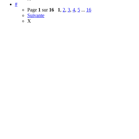
#
Page
1
sur
16
1
,
2
,
3
,
4
,
5
...
16
Suivante
X