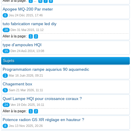
Aller à la page:
...
1
6
7
8
Apogee MQ-200 Par meter
6
Jeu 24 Déc 2015, 17:46
tuto fabrication rampe led diy
28
Dim 31 Mai 2015, 11:12
Aller à la page:
1
2
type d'ampoules HQI
15
Dim 24 Aoû 2014, 13:08
Sujets
Programmation rampe aquarius 90 aquamedic
1
Mar 16 Juin 2026, 09:21
Chagement box
5
Sam 21 Mar 2026, 11:11
Quel Lampe HQI pour croissance coraux ?
24
Ven 19 Déc 2025, 16:11
Aller à la page:
1
2
Potence radion G5 XR réglage en hauteur ?
8
Jeu 13 Nov 2025, 20:26