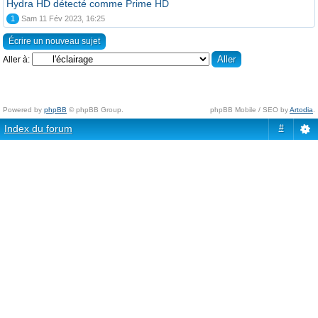
Hydra HD détecté comme Prime HD
1
Sam 11 Fév 2023, 16:25
Écrire un nouveau sujet
Aller à:
Powered by
phpBB
© phpBB Group.
phpBB Mobile / SEO by
Artodia
.
Index du forum
#