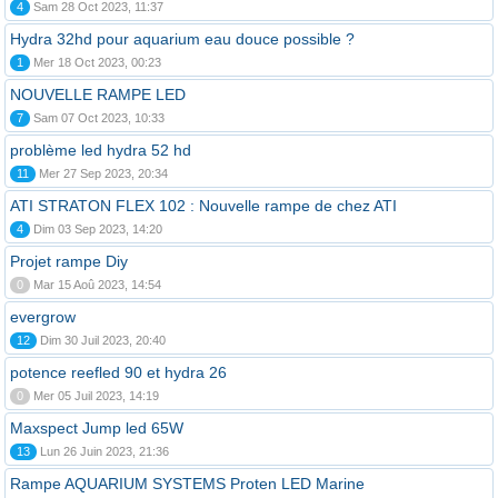
4
Sam 28 Oct 2023, 11:37
Hydra 32hd pour aquarium eau douce possible ?
1
Mer 18 Oct 2023, 00:23
NOUVELLE RAMPE LED
7
Sam 07 Oct 2023, 10:33
problème led hydra 52 hd
11
Mer 27 Sep 2023, 20:34
ATI STRATON FLEX 102 : Nouvelle rampe de chez ATI
4
Dim 03 Sep 2023, 14:20
Projet rampe Diy
0
Mar 15 Aoû 2023, 14:54
evergrow
12
Dim 30 Juil 2023, 20:40
potence reefled 90 et hydra 26
0
Mer 05 Juil 2023, 14:19
Maxspect Jump led 65W
13
Lun 26 Juin 2023, 21:36
Rampe AQUARIUM SYSTEMS Proten LED Marine