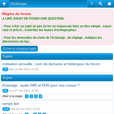
l'éclairage
#
Règles du forum
A LIRE AVANT DE POSER UNE QUESTION.
- Pour créer un sujet ne pas écrire en majuscule faire un titre simple , soyez
clair et précis , Contrôler les fautes d’orthographes.
- Pour les demandes du choix de l'éclairage , du réglage , indiquez les
dimensions du bac .
Écrire un nouveau sujet
Sujets
cotisation annuelle , nom de domaine et hébergeur du forum
13
Mar 16 Mai 2023, 21:38
Sujets
Eclairage : quels PAR et PUR pour nos coraux ?
60
Jeu 07 Jan 2021, 10:35
Aller à la page:
1
2
3
4
rampe led
129
Ven 28 Oct 2016, 14:25