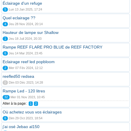
Éclairage d'un refuge
5
Lun 13 Jan 2025, 17:24
Quel eclairage ??
4
Jeu 28 Nov 2024, 20:14
Hauteur de lampe sur Shallow
1
Jeu 18 Juil 2024, 20:33
Rampe REEF FLARE PRO BLUE de REEF FACTORY
6
Jeu 14 Mar 2024, 23:45
Eclairage reef led popbloom
2
Mer 07 Fév 2024, 12:12
reefled50 redsea
0
Dim 03 Déc 2023, 14:28
Rampe Led - 120 litres
32
Mer 01 Nov 2023, 10:45
Aller à la page:
1
2
Où achetez vous vos éclairages
6
Dim 29 Oct 2023, 18:54
j'ai osé Jebao al150