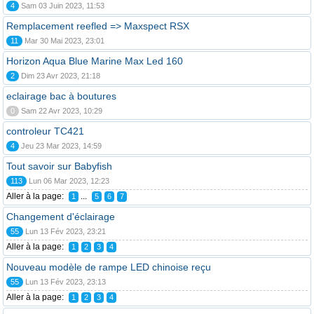
4
Sam 03 Juin 2023, 11:53
Remplacement reefled => Maxspect RSX
11
Mar 30 Mai 2023, 23:01
Horizon Aqua Blue Marine Max Led 160
2
Dim 23 Avr 2023, 21:18
eclairage bac à boutures
0
Sam 22 Avr 2023, 10:29
controleur TC421
4
Jeu 23 Mar 2023, 14:59
Tout savoir sur Babyfish
113
Lun 06 Mar 2023, 12:23
Aller à la page:
...
1
5
6
7
Changement d'éclairage
55
Lun 13 Fév 2023, 23:21
Aller à la page:
1
2
3
4
Nouveau modèle de rampe LED chinoise reçu
55
Lun 13 Fév 2023, 23:13
Aller à la page:
1
2
3
4