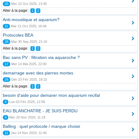
25
Mer 22 Oct 2025, 13:45
Aller à la page:
1
2
Anti-moustique et aquarium?
11
Mar 21 Oct 2025, 16:46
Protocoles BEA
28
Mar 30 Sep 2025, 21:16
Aller à la page:
1
2
Bac sans PV : filtration via aquaroche ?
17
Mer 14 Mai 2025, 22:00
demarrage avec des pierres mortes
26
Dim 23 Fév 2025, 18:32
Aller à la page:
1
2
besoin d'aide pour demarer mon aquarium recifal
4
Lun 03 Fév 2025, 12:58
EAU BLANCHATRE - JE SUIS PERDU
4
Mer 20 Nov 2024, 11:18
Balling : quel protocole / marque choisir
11
Jeu 14 Nov 2024, 11:40