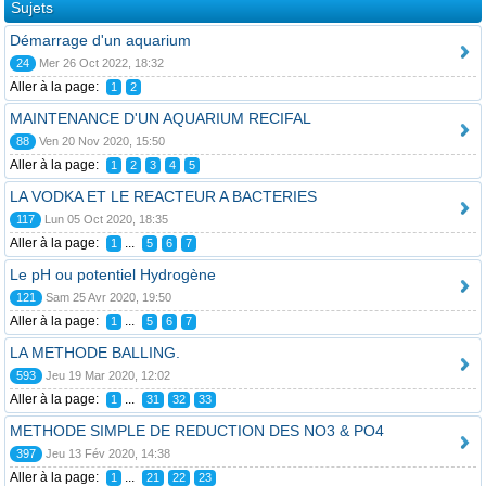
Sujets
Démarrage d'un aquarium
24
Mer 26 Oct 2022, 18:32
Aller à la page:
1
2
MAINTENANCE D'UN AQUARIUM RECIFAL
88
Ven 20 Nov 2020, 15:50
Aller à la page:
1
2
3
4
5
LA VODKA ET LE REACTEUR A BACTERIES
117
Lun 05 Oct 2020, 18:35
Aller à la page:
...
1
5
6
7
Le pH ou potentiel Hydrogène
121
Sam 25 Avr 2020, 19:50
Aller à la page:
...
1
5
6
7
LA METHODE BALLING.
593
Jeu 19 Mar 2020, 12:02
Aller à la page:
...
1
31
32
33
METHODE SIMPLE DE REDUCTION DES NO3 & PO4
397
Jeu 13 Fév 2020, 14:38
Aller à la page:
...
1
21
22
23