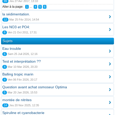
99
Jeu 27 Avr 2017, 13:10
Aller à la page:
...
1
4
5
6
la sédimentation.
12
Mar 25 Fév 2014, 14:54
Les NO3 et PO4:
8
Ven 21 Oct 2011, 17:31
Sujets
Eau trouble
6
Sam 25 Juil 2026, 12:16
Test et interprétation ??
4
Mar 10 Mar 2026, 20:20
Balling tropic marin
4
Ven 06 Fév 2026, 20:17
Question avant achat osmoseur Optima
5
Mar 20 Jan 2026, 15:53
montée de nitrites
14
Jeu 20 Nov 2025, 12:35
Spiruline et cyanobacterie