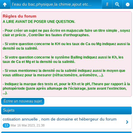
l'eau du bac,physique,la chimie,ajout etc...
#
Règles du forum
A LIRE AVANT DE POSER UNE QUESTION.
- Pour créer un sujet ne pas écrire en majuscule faire un titre simple , soyez
clair et précis , Contrôler les fautes d’orthographes.
- Si votre question concerne le KH ou les taux de Ca ou Mg indiquez aussi la
densité ou la salinité.
- Si votre question concerne le système Balling indiquez aussi le Kh, les
taux de Ca et Mg et la densité ou la salinité.
- Si vous mentionnez la densité ou la salinité indiquez aussi le moyen que
vous utilisez pour la mesurer (réfractomètre, aréomètre, ...).
- Indiquez la marque des tests et, pour le Kh et le pH, l'heure par rapport à la
photopériode (juste après allumage de l'éclairage, juste avant l'extinction,
...).
Écrire un nouveau sujet
Sujets
cotisation annuelle , nom de domaine et hébergeur du forum
13
Mar 16 Mai 2023, 21:38