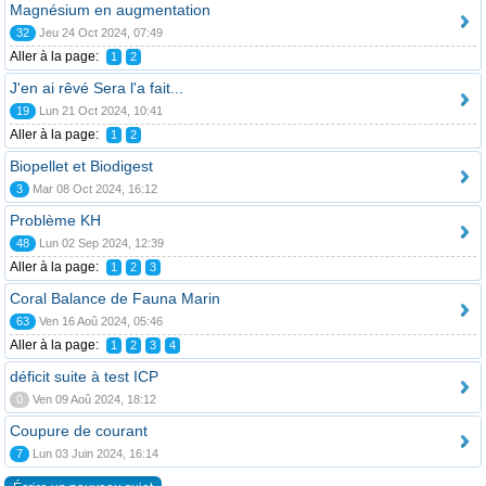
Magnésium en augmentation
32
Jeu 24 Oct 2024, 07:49
Aller à la page:
1
2
J'en ai rêvé Sera l'a fait...
19
Lun 21 Oct 2024, 10:41
Aller à la page:
1
2
Biopellet et Biodigest
3
Mar 08 Oct 2024, 16:12
Problème KH
48
Lun 02 Sep 2024, 12:39
Aller à la page:
1
2
3
Coral Balance de Fauna Marin
63
Ven 16 Aoû 2024, 05:46
Aller à la page:
1
2
3
4
déficit suite à test ICP
0
Ven 09 Aoû 2024, 18:12
Coupure de courant
7
Lun 03 Juin 2024, 16:14