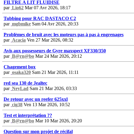
FILTRE A LIT FLUIDISE
par
Lio62
Mar 07 Avr 2026, 18:17
Tubbing pour RAC DASTACO C2
par
mgbmike
Sam 04 Avr 2026, 20:33
Problèmes de bruit avec les moteurs pas à pas à engrenages
par
Acacia
Ven 27 Mar 2026, 08:32
Avis aux possesseurs de Gyre maxspect XF330/350
par
B@rn@bo
Mar 24 Mar 2026, 20:12
Chagement box
par
osaka320
Sam 21 Mar 2026, 11:11
red sea 130 de Jealtec
par
NeyLad
Sam 21 Mar 2026, 03:33
De retour avec un reefer 625xxl
par
cig38
Ven 13 Mar 2026, 10:52
Test et interprétation ??
par
B@rn@bo
Mar 10 Mar 2026, 20:20
Question sur mon projet de récifal