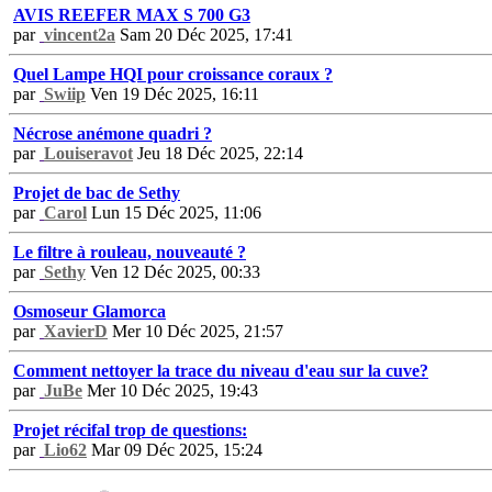
AVIS REEFER MAX S 700 G3
par
vincent2a
Sam 20 Déc 2025, 17:41
Quel Lampe HQI pour croissance coraux ?
par
Swiip
Ven 19 Déc 2025, 16:11
Nécrose anémone quadri ?
par
Louiseravot
Jeu 18 Déc 2025, 22:14
Projet de bac de Sethy
par
Carol
Lun 15 Déc 2025, 11:06
Le filtre à rouleau, nouveauté ?
par
Sethy
Ven 12 Déc 2025, 00:33
Osmoseur Glamorca
par
XavierD
Mer 10 Déc 2025, 21:57
Comment nettoyer la trace du niveau d'eau sur la cuve?
par
JuBe
Mer 10 Déc 2025, 19:43
Projet récifal trop de questions:
par
Lio62
Mar 09 Déc 2025, 15:24