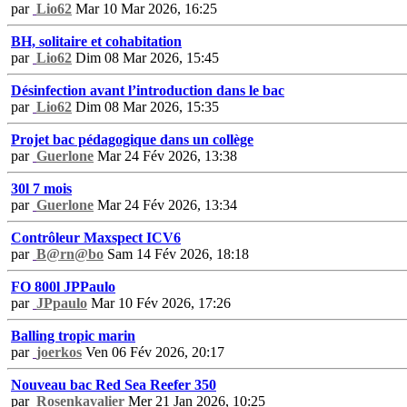
par
Lio62
Mar 10 Mar 2026, 16:25
BH, solitaire et cohabitation
par
Lio62
Dim 08 Mar 2026, 15:45
Désinfection avant l’introduction dans le bac
par
Lio62
Dim 08 Mar 2026, 15:35
Projet bac pédagogique dans un collège
par
Guerlone
Mar 24 Fév 2026, 13:38
30l 7 mois
par
Guerlone
Mar 24 Fév 2026, 13:34
Contrôleur Maxspect ICV6
par
B@rn@bo
Sam 14 Fév 2026, 18:18
FO 800l JPPaulo
par
JPpaulo
Mar 10 Fév 2026, 17:26
Balling tropic marin
par
joerkos
Ven 06 Fév 2026, 20:17
Nouveau bac Red Sea Reefer 350
par
Rosenkavalier
Mer 21 Jan 2026, 10:25