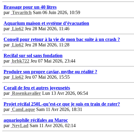
Brassage pour un 40 litres
par
Tovaritch
Sam 06 Juin 2026, 10:59
Aquarium maison et système d’évacuation
par
Lio62
Jeu 28 Mai 2026, 11:46
Conseil pour retour à la vie de mon bac suite à un crash ?
par
Lio62
Jeu 28 Mai 2026, 11:28
Recifal sur sol sans fondation
par
brbk722
Jeu 07 Mai 2026, 23:44
Produire son propre caviar, mythe ou réalité ?
par
Lio62
Jeu 07 Mai 2026, 15:55
Corail de feu et autres joyeusetés
par
Rosenkavalier
Lun 13 Avr 2026, 06:54
Projet récifal 250L-qu’est-ce que je suis en train de rater?
par
CamLaque
Sam 11 Avr 2026, 18:31
aquariophile récifales au Maroc
par
NeyLad
Sam 11 Avr 2026, 02:14