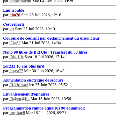
par
anaismartin
Mar 04 Aoû 2026, 00:28
Eau trouble
par
tito76
Sam 25 Juil 2026, 12:16
c'est reparti
par
dt
Sam 25 Juil 2026, 10:19
Coupure de courant par déclanchement du disjoncteur
par
Lio62
Mar 21 Juil 2026, 14:04
Nano 90 litres de Bid Ule - Transfert du 30 litres
par
Bid Ule
Sam 18 Juil 2026, 17:14
xor232 10 ans plus tard
par
hoya77
Mar 30 Juin 2026, 16:49
Alimentation électrique de secours
par
Réciphael
Jeu 25 Juin 2026, 05:52
Envahissement d'ophiures
par
B@rn@bo
Mar 16 Juin 2026, 18:56
Programmation rampe aquarius 90 aquamedic
par
raphaell
Mar 16 Juin 2026, 09:21