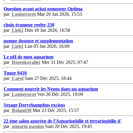
Question avant achat osmoseur Optima
par
Louiseravot
Mar 20 Jan 2026, 15:53
choix écumeur reefer 250
par
Lio62
Dim 18 Jan 2026, 16:58
pompe doseuse et supplementation
par
Lio62
Lun 05 Jan 2026, 16:09
Le pH de mon aquarium
par
Rosenkavalier
Mer 31 Déc 2025, 07:47
Tunze 9410
par
Carol
Sam 27 Déc 2025, 18:44
Comment nourrir les Neons dans un aquarium
par
Louiseravot
Ven 26 Déc 2025, 19:09
Sexage Doryrhamphus excisus
par
Roland30
Mar 23 Déc 2025, 15:57
22 éme salon azuréen de l'Aquariophilie et terrariophilie d'
par
aquario-passion
Sam 20 Déc 2025, 19:45