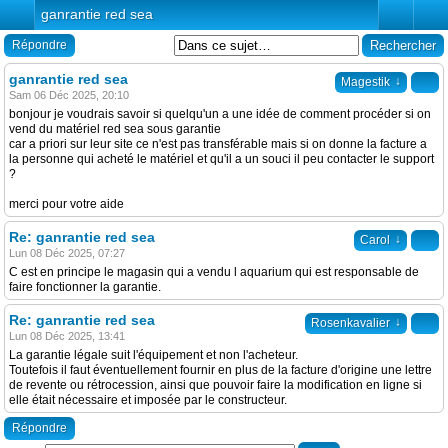
ganrantie red sea
Répondre
ganrantie red sea
↓
Magestik
Sam 06 Déc 2025, 20:10
bonjour je voudrais savoir si quelqu'un a une idée de comment procéder si on
vend du matériel red sea sous garantie
car a priori sur leur site ce n'est pas transférable mais si on donne la facture a
la personne qui acheté le matériel et qu'il a un souci il peu contacter le support
?
merci pour votre aide
Re: ganrantie red sea
↓
Carol
Lun 08 Déc 2025, 07:27
C est en principe le magasin qui a vendu l aquarium qui est responsable de
faire fonctionner la garantie.
Re: ganrantie red sea
↓
Rosenkavalier
Lun 08 Déc 2025, 13:41
La garantie légale suit l'équipement et non l'acheteur.
Toutefois il faut éventuellement fournir en plus de la facture d'origine une lettre
de revente ou rétrocession, ainsi que pouvoir faire la modification en ligne si
elle était nécessaire et imposée par le constructeur.
Répondre