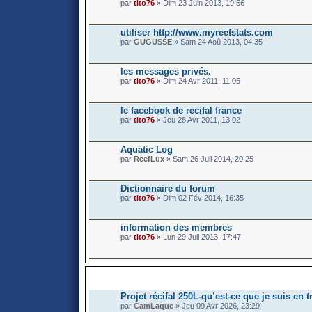
par
tito76
» Dim 23 Juin 2013, 19:56
utiliser http://www.myreefstats.com
par
GUGUSSE
» Sam 24 Aoû 2013, 04:35
les messages privés.
par
tito76
» Dim 24 Avr 2011, 11:05
le facebook de recifal france
par
tito76
» Jeu 28 Avr 2011, 13:02
Aquatic Log
par
ReefLux
» Sam 26 Juil 2014, 20:25
Dictionnaire du forum
par
tito76
» Dim 02 Fév 2014, 16:35
information des membres
par
tito76
» Lun 29 Juil 2013, 17:47
SUJETS ACTIFS
Projet récifal 250L-qu’est-ce que je suis en t
par
CamLaque
» Jeu 09 Avr 2026, 23:29