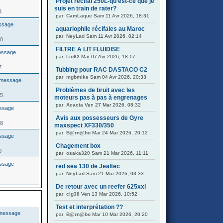
Projet récifal 250L-qu’est-ce que je
suis en train de rater?
3
par
CamLaque
Sam 11 Avr 2026, 18:31
aquariophile récifales au Maroc
par
NeyLad
Sam 11 Avr 2026, 02:14
40
FILTRE A LIT FLUIDISE
par
Lio62
Mar 07 Avr 2026, 18:17
7
Tubbing pour RAC DASTACO C2
par
mgbmike
Sam 04 Avr 2026, 20:33
Problèmes de bruit avec les
55
moteurs pas à pas à engrenages
par
Acacia
Ven 27 Mar 2026, 08:32
Avis aux possesseurs de Gyre
08
maxspect XF330/350
par
B@rn@bo
Mar 24 Mar 2026, 20:12
Chagement box
0
par
osaka320
Sam 21 Mar 2026, 11:11
red sea 130 de Jealtec
par
NeyLad
Sam 21 Mar 2026, 03:33
De retour avec un reefer 625xxl
par
cig38
Ven 13 Mar 2026, 10:52
Test et interprétation ??
par
B@rn@bo
Mar 10 Mar 2026, 20:20