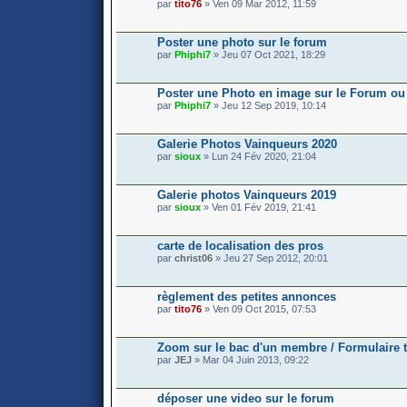
par
tito76
» Ven 09 Mar 2012, 11:59
Poster une photo sur le forum
par
Phiphi7
» Jeu 07 Oct 2021, 18:29
Poster une Photo en image sur le Forum ou
par
Phiphi7
» Jeu 12 Sep 2019, 10:14
Galerie Photos Vainqueurs 2020
par
sioux
» Lun 24 Fév 2020, 21:04
Galerie photos Vainqueurs 2019
par
sioux
» Ven 01 Fév 2019, 21:41
carte de localisation des pros
par
christ06
» Jeu 27 Sep 2012, 20:01
règlement des petites annonces
par
tito76
» Ven 09 Oct 2015, 07:53
Zoom sur le bac d'un membre / Formulaire 
par
JEJ
» Mar 04 Juin 2013, 09:22
déposer une video sur le forum