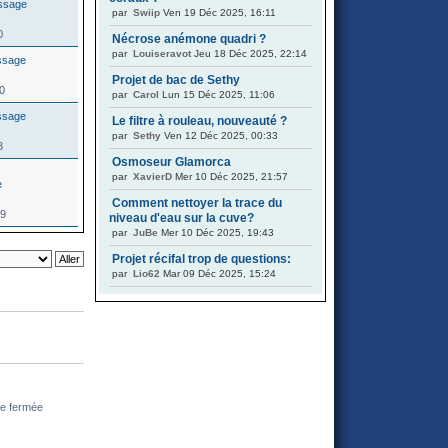
par
Swiip
Ven 19 Déc 2025, 16:11
0
Nécrose anémone quadri ?
par
Louiseravot
Jeu 18 Déc 2025, 22:14
Projet de bac de Sethy
90
par
Carol
Lun 15 Déc 2025, 11:06
Le filtre à rouleau, nouveauté ?
par
Sethy
Ven 12 Déc 2025, 00:33
8
Osmoseur Glamorca
par
XavierD
Mer 10 Déc 2025, 21:57
Comment nettoyer la trace du
59
niveau d'eau sur la cuve?
par
JuBe
Mer 10 Déc 2025, 19:43
Projet récifal trop de questions:
par
Lio62
Mar 09 Déc 2025, 15:24
ue fermée