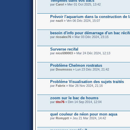
Tempetes dans vos bacs
par
Carol
» Mer 01 Oct 2025, 13:42
Prévoir l'aquarium dans la construction de 
par
nazli
» Ven 06 Déc 2024, 15:07
besoin d'info pour démarrage d'un bac récif
par
ricoalex76
» Mar 03 Déc 2024, 23:15
Surverse recifal
par
nico590003
» Mar 24 Déc 2024, 12:13
Problème Chelmon rostratus
par
Doumssss
» Lun 23 Déc 2024, 21:42
Probléme Visualisation des sujets traités
par
Fabrix
» Mar 26 Nov 2024, 21:16
zoom sur le bac de houms
par
tito76
» Dim 14 Sep 2014, 12:04
quel couleur de néon pour mon aqua
par
Romyptt
» Jeu 21 Mar 2024, 14:42