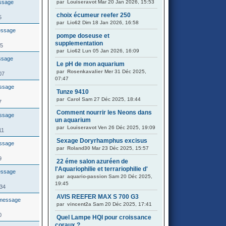
par
Louiseravot
Mar 20 Jan 2026, 15:53
choix écumeur reefer 250
5
par
Lio62
Dim 18 Jan 2026, 16:58
pompe doseuse et
supplementation
85
par
Lio62
Lun 05 Jan 2026, 16:09
Le pH de mon aquarium
par
Rosenkavalier
Mer 31 Déc 2025,
07
07:47
Tunze 9410
par
Carol
Sam 27 Déc 2025, 18:44
7
Comment nourrir les Neons dans
un aquarium
par
Louiseravot
Ven 26 Déc 2025, 19:09
11
Sexage Doryrhamphus excisus
par
Roland30
Mar 23 Déc 2025, 15:57
9
22 éme salon azuréen de
l'Aquariophilie et terrariophilie d'
par
aquario-passion
Sam 20 Déc 2025,
19:45
434
AVIS REEFER MAX S 700 G3
par
vincent2a
Sam 20 Déc 2025, 17:41
0
Quel Lampe HQI pour croissance
coraux ?