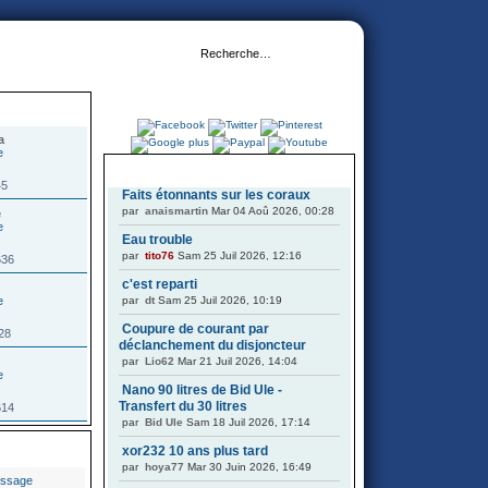
a
DERNIERS SUJETS
45
Faits étonnants sur les coraux
par
anaismartin
Mar 04 Aoû 2026, 00:28
e
Eau trouble
par
tito76
Sam 25 Juil 2026, 12:16
636
c'est reparti
par
dt
Sam 25 Juil 2026, 10:19
Coupure de courant par
628
déclanchement du disjoncteur
par
Lio62
Mar 21 Juil 2026, 14:04
Nano 90 litres de Bid Ule -
Transfert du 30 litres
614
par
Bid Ule
Sam 18 Juil 2026, 17:14
xor232 10 ans plus tard
par
hoya77
Mar 30 Juin 2026, 16:49