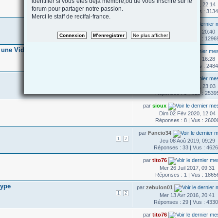
identifier si vous etes deja membre,ou de vous inscrire sur le
...
1
45
46
47
Mar 14 Nov 2023, 22:14
forum pour partager notre passion.
Réponses : 845 | Vus : 313
Merci le staff de recifal-france.
par
B@rn@bo
Jeu 07 Oct 2021, 20:40
Réponses : 1 | Vus : 1296
 une Vidéo
par
val30
Jeu 23 Sep 2021, 16:28
Réponses : 13 | Vus : 248
par
sioux
Mer 04 Nov 2020, 23:03
Réponses : 9 | Vus : 2539
par
sioux
Dim 02 Fév 2020, 12:04
Réponses : 8 | Vus : 2600
par
Fancio34
1
2
Jeu 08 Aoû 2019, 09:29
Réponses : 33 | Vus : 462
par
tito76
Mer 26 Juil 2017, 09:31
Réponses : 1 | Vus : 1865
type
par
zebulon01
1
2
Mer 13 Avr 2016, 20:41
Réponses : 29 | Vus : 433
par
tito76