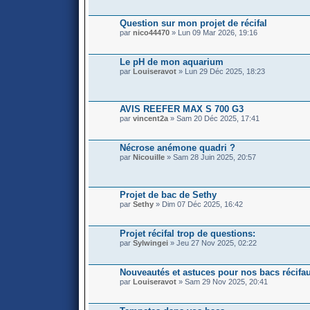
Question sur mon projet de récifal
par
nico44470
» Lun 09 Mar 2026, 19:16
Le pH de mon aquarium
par
Louiseravot
» Lun 29 Déc 2025, 18:23
AVIS REEFER MAX S 700 G3
par
vincent2a
» Sam 20 Déc 2025, 17:41
Nécrose anémone quadri ?
par
Nicouille
» Sam 28 Juin 2025, 20:57
Projet de bac de Sethy
par
Sethy
» Dim 07 Déc 2025, 16:42
Projet récifal trop de questions:
par
Sylwingei
» Jeu 27 Nov 2025, 02:22
Nouveautés et astuces pour nos bacs récifa
par
Louiseravot
» Sam 29 Nov 2025, 20:41