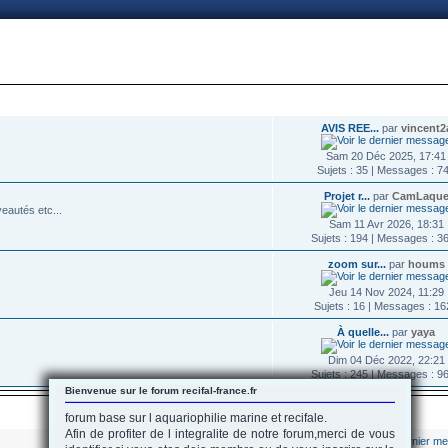
nnexion
DERNIER MESSAGE
AVIS REE...
par
vincent2
Sam 20 Déc 2025, 17:41
Sujets : 35 | Messages : 7
Projet r...
par
CamLaqu
eautés etc...
Sam 11 Avr 2026, 18:31
Sujets : 194 | Messages : 3
zoom sur...
par
houms
Jeu 14 Nov 2024, 11:29
Sujets : 16 | Messages : 1
À quelle...
par
yaya
Dim 04 Déc 2022, 22:21
Sujets : 245 | Messages : 9
Bienvenue sur le forum recifal-france.fr
DERNIER MESSAGE
forum base sur l aquariophilie marine et recifale.
Afin de profiter de l integralite de notre forum,merci de vous
m
par
ariond