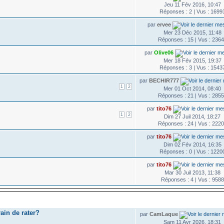
Jeu 11 Fév 2016, 10:47
Réponses : 2 | Vus : 1699
par
ervee
Mer 23 Déc 2015, 11:48
Réponses : 15 | Vus : 236
par
Olive06
Mer 18 Fév 2015, 19:37
Réponses : 3 | Vus : 1543
par
BECHIR777
1
2
Mer 01 Oct 2014, 08:40
Réponses : 21 | Vus : 285
par
tito76
1
2
Dim 27 Juil 2014, 18:27
Réponses : 24 | Vus : 222
par
tito76
Dim 02 Fév 2014, 16:35
Réponses : 0 | Vus : 1220
par
tito76
Mar 30 Juil 2013, 11:38
Réponses : 4 | Vus : 9588
DERNIER MESSAGE
rain de rater?
par
CamLaque
Sam 11 Avr 2026, 18:31