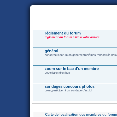
portail
forum
faq
m'enregister
co
FORUM
règlement du forum
règlement du forum à lire à votre arrivée
général
concerne le forum en général,problèmes rencontrés,nouv
zoom sur le bac d'un membre
description d'un bac
sondages,concours photos
créer,participer à un sondage c'est ici
POST-ITS
Carte de localisation des membres du foru