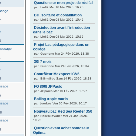
Question sur mon projet de récifal
3
par
Lio62
Mar 10 Mar 2026, 16:25
BH, solitaire et cohabitation
par
Lio62
Dim 08 Mar 2026, 15:45
7
Désinfection avant l’introduction
dans le bac
par
Lio62
Dim 08 Mar 2026, 15:35
3
Projet bac pédagogique dans un
collège
par
Guerlone
Mar 24 Fév 2026, 13:38
1
30l 7 mois
par
Guerlone
Mar 24 Fév 2026, 13:34
Contrôleur Maxspect ICV6
4
par
B@rn@bo
Sam 14 Fév 2026, 18:18
FO 800l JPPaulo
par
JPpaulo
Mar 10 Fév 2026, 17:26
5
Balling tropic marin
par
joerkos
Ven 06 Fév 2026, 20:17
Nouveau bac Red Sea Reefer 350
88
par
Rosenkavalier
Mer 21 Jan 2026,
10:25
Question avant achat osmoseur
4
Optima