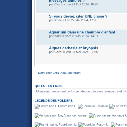
messages annulés ?
par
Carol
» Lun 21 Oct 2024, 16:20
Si vous deviez citer UNE chose ?
par lirone » Lun 27 Mai 2024, 17:03
Aquarium dans une chambre d'enfant
par
nazli
» Sam 25 Mai 2024, 14:01
Algues derbesia et bryopsis
par
Carol
» Ven 03 Mai 2024, 12:05
Retourner vers Index du forum
QUI EST EN LIGNE
Utilisateurs parcourant ce forum : Aucun utilisateur enregistré et 8 i
LEGENDE DES FOLDERS
Forum non lu
Forum lu
Annonce non lue
Annonce 
Post-it non lu
Post-it lu