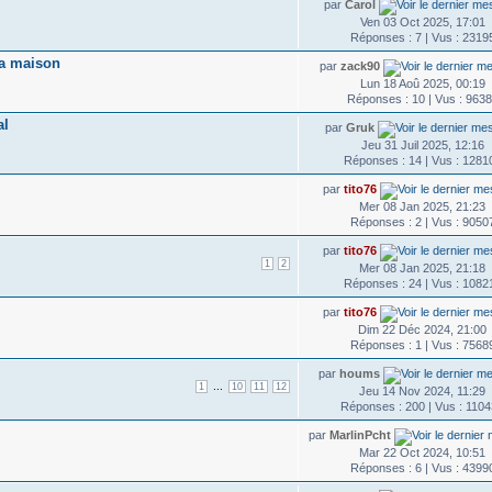
par
Carol
Ven 03 Oct 2025, 17:01
Réponses : 7 | Vus : 2319
la maison
par
zack90
Lun 18 Aoû 2025, 00:19
Réponses : 10 | Vus : 963
al
par
Gruk
Jeu 31 Juil 2025, 12:16
Réponses : 14 | Vus : 1281
par
tito76
Mer 08 Jan 2025, 21:23
Réponses : 2 | Vus : 9050
par
tito76
1
2
Mer 08 Jan 2025, 21:18
Réponses : 24 | Vus : 1082
par
tito76
Dim 22 Déc 2024, 21:00
Réponses : 1 | Vus : 7568
par
houms
...
1
10
11
12
Jeu 14 Nov 2024, 11:29
Réponses : 200 | Vus : 110
par
MarlinPcht
Mar 22 Oct 2024, 10:51
Réponses : 6 | Vus : 4399