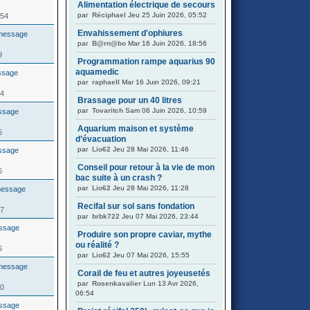
Alimentation électrique de secours
par
Réciphael
Jeu 25 Juin 2026, 05:52
454
Envahissement d'ophiures
par
B@rn@bo
Mar 16 Juin 2026, 18:56
9
Programmation rampe aquarius 90
aquamedic
par
raphaell
Mar 16 Juin 2026, 09:21
44
Brassage pour un 40 litres
par
Tovaritch
Sam 06 Juin 2026, 10:59
Aquarium maison et système
5
d’évacuation
par
Lio62
Jeu 28 Mai 2026, 11:46
Conseil pour retour à la vie de mon
6
bac suite à un crash ?
par
Lio62
Jeu 28 Mai 2026, 11:28
Recifal sur sol sans fondation
67
par
brbk722
Jeu 07 Mai 2026, 23:44
Produire son propre caviar, mythe
ou réalité ?
6
par
Lio62
Jeu 07 Mai 2026, 15:55
Corail de feu et autres joyeusetés
par
Rosenkavalier
Lun 13 Avr 2026,
00
06:54