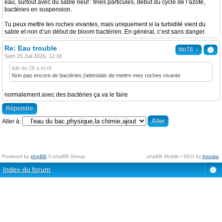
eau, surtout avec du sable neuf : fines particules, début du cycle de l’azote,
bactéries en suspension.
Tu peux mettre tes roches vivantes, mais uniquement si la turbidité vient du
sable et non d’un début de bloom bactérien. En général, c’est sans danger.
Re: Eau trouble
↓
tito76
Sam 25 Juil 2026, 12:16
lolo du 28 a écrit:
Non pas encore de bactéries j'attendais de mettre mes roches vivante
normalement avec des bactéries ça va le faire
Répondre
Aller à:
Powered by
phpBB
© phpBB Group.
phpBB Mobile / SEO by
Artodia
.
Index du forum