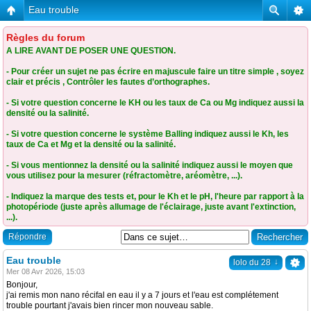
Eau trouble
Règles du forum
A LIRE AVANT DE POSER UNE QUESTION.
- Pour créer un sujet ne pas écrire en majuscule faire un titre simple , soyez
clair et précis , Contrôler les fautes d’orthographes.
- Si votre question concerne le KH ou les taux de Ca ou Mg indiquez aussi la
densité ou la salinité.
- Si votre question concerne le système Balling indiquez aussi le Kh, les
taux de Ca et Mg et la densité ou la salinité.
- Si vous mentionnez la densité ou la salinité indiquez aussi le moyen que
vous utilisez pour la mesurer (réfractomètre, aréomètre, ...).
- Indiquez la marque des tests et, pour le Kh et le pH, l'heure par rapport à la
photopériode (juste après allumage de l'éclairage, juste avant l'extinction,
...).
Répondre
Eau trouble
↓
lolo du 28
Mer 08 Avr 2026, 15:03
Bonjour,
j'ai remis mon nano récifal en eau il y a 7 jours et l'eau est complétement
trouble pourtant j'avais bien rincer mon nouveau sable.