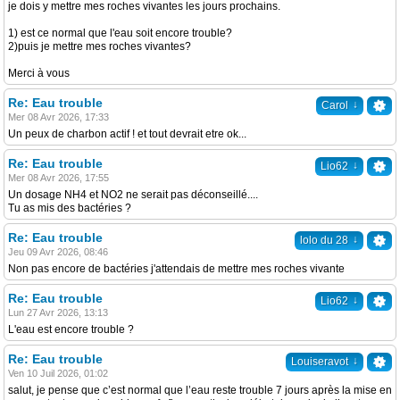
je dois y mettre mes roches vivantes les jours prochains.
1) est ce normal que l'eau soit encore trouble?
2)puis je mettre mes roches vivantes?
Merci à vous
Re: Eau trouble
↓
Carol
Mer 08 Avr 2026, 17:33
Un peux de charbon actif ! et tout devrait etre ok...
Re: Eau trouble
↓
Lio62
Mer 08 Avr 2026, 17:55
Un dosage NH4 et NO2 ne serait pas déconseillé....
Tu as mis des bactéries ?
Re: Eau trouble
↓
lolo du 28
Jeu 09 Avr 2026, 08:46
Non pas encore de bactéries j'attendais de mettre mes roches vivante
Re: Eau trouble
↓
Lio62
Lun 27 Avr 2026, 13:13
L'eau est encore trouble ?
Re: Eau trouble
↓
Louiseravot
Ven 10 Juil 2026, 01:02
salut, je pense que c’est normal que l’eau reste trouble 7 jours après la mise en