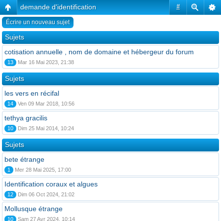
demande d'identification
#
Écrire un nouveau sujet
Sujets
cotisation annuelle , nom de domaine et hébergeur du forum
13
Mar 16 Mai 2023, 21:38
Sujets
les vers en récifal
14
Ven 09 Mar 2018, 10:56
tethya gracilis
10
Dim 25 Mai 2014, 10:24
Sujets
bete étrange
1
Mer 28 Mai 2025, 17:00
Identification coraux et algues
12
Dim 06 Oct 2024, 21:02
Mollusque étrange
10
Sam 27 Avr 2024, 10:14