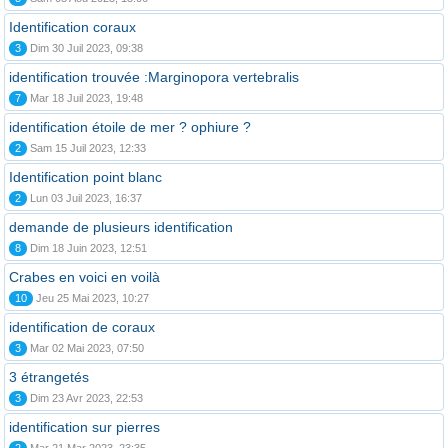
Identification coraux
3
Dim 30 Juil 2023, 09:38
identification trouvée :Marginopora vertebralis
7
Mar 18 Juil 2023, 19:48
identification étoile de mer ? ophiure ?
2
Sam 15 Juil 2023, 12:33
Identification point blanc
2
Lun 03 Juil 2023, 16:37
demande de plusieurs identification
8
Dim 18 Juin 2023, 12:51
Crabes en voici en voilà
10
Jeu 25 Mai 2023, 10:27
identification de coraux
3
Mar 02 Mai 2023, 07:50
3 étrangetés
3
Dim 23 Avr 2023, 22:53
identification sur pierres