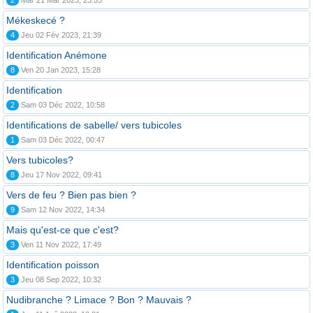
2
Mar 21 Mar 2023, 23:35
Mékeskecé ?
4
Jeu 02 Fév 2023, 21:39
Identification Anémone
8
Ven 20 Jan 2023, 15:28
Identification
2
Sam 03 Déc 2022, 10:58
Identifications de sabelle/ vers tubicoles
1
Sam 03 Déc 2022, 00:47
Vers tubicoles?
8
Jeu 17 Nov 2022, 09:41
Vers de feu ? Bien pas bien ?
9
Sam 12 Nov 2022, 14:34
Mais qu'est-ce que c'est?
3
Ven 11 Nov 2022, 17:49
Identification poisson
3
Jeu 08 Sep 2022, 10:32
Nudibranche ? Limace ? Bon ? Mauvais ?