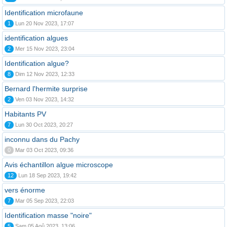
Identification microfaune
1
Lun 20 Nov 2023, 17:07
identification algues
2
Mer 15 Nov 2023, 23:04
Identification algue?
8
Dim 12 Nov 2023, 12:33
Bernard l'hermite surprise
2
Ven 03 Nov 2023, 14:32
Habitants PV
7
Lun 30 Oct 2023, 20:27
inconnu dans du Pachy
0
Mar 03 Oct 2023, 09:36
Avis échantillon algue microscope
12
Lun 18 Sep 2023, 19:42
vers énorme
7
Mar 05 Sep 2023, 22:03
Identification masse "noire"
5
Sam 05 Aoû 2023, 13:06