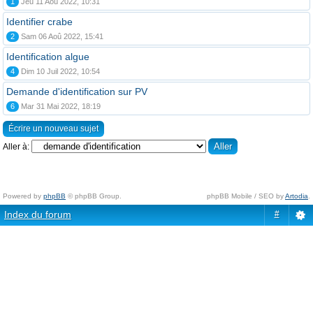
1
Jeu 11 Aoû 2022, 10:31
Identifier crabe
2
Sam 06 Aoû 2022, 15:41
Identification algue
4
Dim 10 Juil 2022, 10:54
Demande d'identification sur PV
6
Mar 31 Mai 2022, 18:19
Écrire un nouveau sujet
Aller à:
Powered by
phpBB
© phpBB Group.
phpBB Mobile / SEO by
Artodia
.
Index du forum
#