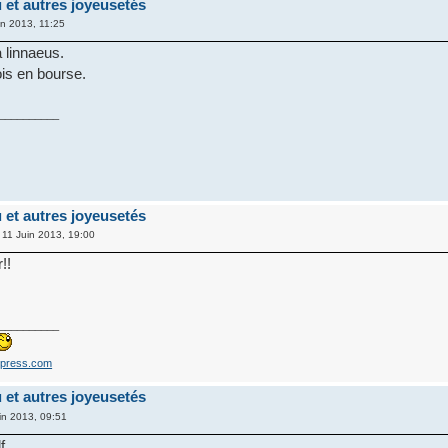
u et autres joyeusetés
in 2013, 11:25
a linnaeus.
ois en bourse.
__________
u et autres joyeusetés
 11 Juin 2013, 19:00
!!
__________
dpress.com
u et autres joyeusetés
in 2013, 09:51
f