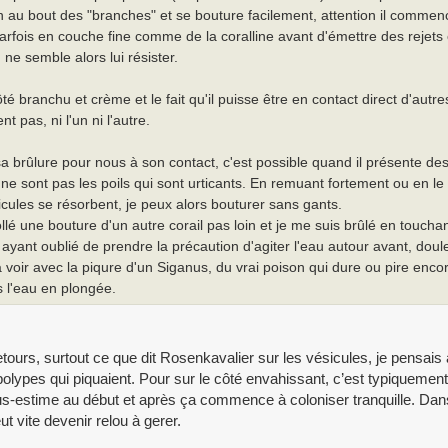
n au bout des "branches" et se bouture facilement, attention il commen
rfois en couche fine comme de la coralline avant d'émettre des rejets
 ne semble alors lui résister.
té branchu et crème et le fait qu'il puisse être en contact direct d'autr
nt pas, ni l'un ni l'autre.
 brûlure pour nous à son contact, c'est possible quand il présente des
 ne sont pas les poils qui sont urticants. En remuant fortement ou en le
sicules se résorbent, je peux alors bouturer sans gants.
collé une bouture d'un autre corail pas loin et je me suis brûlé en touchan
 ayant oublié de prendre la précaution d'agiter l'eau autour avant, doule
 à voir avec la piqure d'un Siganus, du vrai poison qui dure ou pire enc
 l'eau en plongée.
etours, surtout ce que dit Rosenkavalier sur les vésicules, je pensais
s polypes qui piquaient. Pour sur le côté envahissant, c’est typiquement
us-estime au début et après ça commence à coloniser tranquille. Da
t vite devenir relou à gerer.