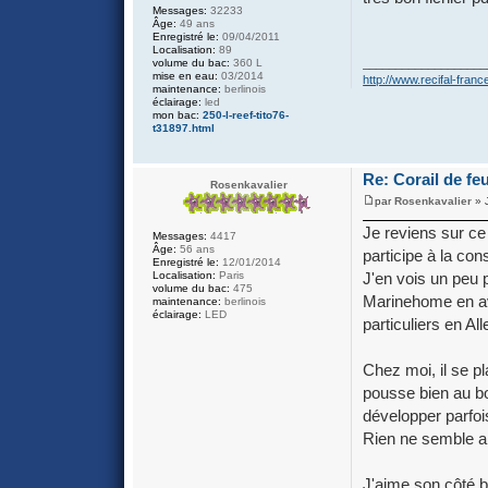
Messages:
32233
Âge:
49 ans
Enregistré le:
09/04/2011
Localisation:
89
volume du bac:
360 L
___________________
mise en eau:
03/2014
http://www.recifal-france
maintenance:
berlinois
éclairage:
led
mon bac:
250-l-reef-tito76-
t31897.html
Re: Corail de fe
Rosenkavalier
par
Rosenkavalier
» 
Je reviens sur ce 
Messages:
4417
Âge:
56 ans
participe à la con
Enregistré le:
12/01/2014
J'en vois un peu 
Localisation:
Paris
volume du bac:
475
Marinehome en ava
maintenance:
berlinois
éclairage:
LED
particuliers en A
Chez moi, il se pla
pousse bien au bo
développer parfoi
Rien ne semble alo
J'aime son côté br