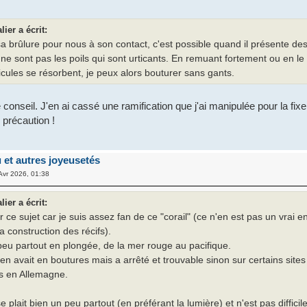
ier a écrit:
 brûlure pour nous à son contact, c'est possible quand il présente des
 ne sont pas les poils qui sont urticants. En remuant fortement ou en le
sicules se résorbent, je peux alors bouturer sans gants.
conseil. J'en ai cassé une ramification que j'ai manipulée pour la fixe
 précaution !
u et autres joyeusetés
Avr 2026, 01:38
ier a écrit:
r ce sujet car je suis assez fan de ce "corail" (ce n'en est pas un vrai en
 la construction des récifs).
peu partout en plongée, de la mer rouge au pacifique.
 avait en boutures mais a arrêté et trouvable sinon sur certains sites
rs en Allemagne.
e plait bien un peu partout (en préférant la lumière) et n'est pas difficile