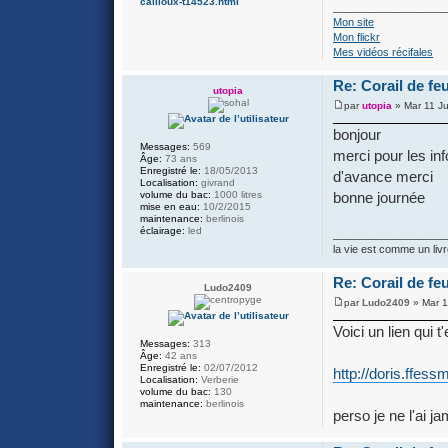
cailloux-t14523.html
___________________
Mon site
Mon flickr
Mes vidéos récifales
Re: Corail de fe
utopia
par
utopia
» Mar 11 Ju
bonjour
Messages:
569
merci pour les inf
Âge:
73 ans
Enregistré le:
18/05/2013
d'avance merci
Localisation:
givrand
bonne journée
volume du bac:
1000 litres
mise en eau:
10/2/2015
maintenance:
berlinois
éclairage:
led
___________________
la vie est comme un livr
Re: Corail de fe
Ludo2409
par
Ludo2409
» Mar 1
Voici un lien qui t
Messages:
313
Âge:
42 ans
Enregistré le:
02/07/2012
http://doris.ffes
Localisation:
Verberie
volume du bac:
130
maintenance:
berlinois
perso je ne l'ai j