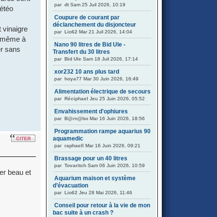
par
dt
Sam 25 Juil 2026, 10:19
météo
Coupure de courant par
déclanchement du disjoncteur
 vinaigre
par
Lio62
Mar 21 Juil 2026, 14:04
nt même à
Nano 90 litres de Bid Ule -
er sans
Transfert du 30 litres
par
Bid Ule
Sam 18 Juil 2026, 17:14
xor232 10 ans plus tard
par
hoya77
Mar 30 Juin 2026, 16:49
Alimentation électrique de secours
par
Réciphael
Jeu 25 Juin 2026, 05:52
Envahissement d'ophiures
par
B@rn@bo
Mar 16 Juin 2026, 18:56
Programmation rampe aquarius 90
aquamedic
par
raphaell
Mar 16 Juin 2026, 09:21
Brassage pour un 40 litres
par
Tovaritch
Sam 06 Juin 2026, 10:59
per beau et
Aquarium maison et système
d’évacuation
par
Lio62
Jeu 28 Mai 2026, 11:46
Conseil pour retour à la vie de mon
bac suite à un crash ?