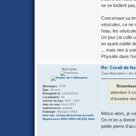
ne se brûlent pas, 
Concernant sa brû
vésicules, ce ne s
l'eau, les vésicul
Un jour j'ai collé
en ayant oublié de
... mais rien à vo
Physalis dans l'e
Re: Corail de fe
B@rn@bo
par
B@rn@bo
» Jeu 1
Rosenkaval
Messages:
1755
Âge:
48 ans
attention il
Enregistré le:
19/02/2021
Localisation:
64
d'émettre des
volume du bac:
600 + 200
mise en eau:
Aout 2021
maintenance:
jaubert
éclairage:
Maxspect RSX
Mince alors, je vai
mon bac:
le-bac-de-b-rn-bo-second-
depart-avec-600-l-200-l-t41201.html
On m'en a donné u
petite pierre d'acc