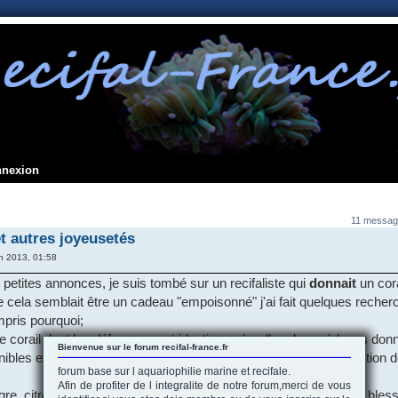
nnexion
11 messag
et autres joyeusetés
n 2013, 01:58
 petites annonces, je suis tombé sur un recifaliste qui
donnait
un cora
 cela semblait être un cadeau "empoisonné" j'ai fait quelques recher
mpris pourquoi;
er ce corail dont les défenses sont identiques à celles des méduses don
Bienvenue sur le forum recifal-france.fr
ibles et difficiles à guérir et dont les recettes de soins sont fonction d
forum base sur l aquariophilie marine et recifale.
Afin de profiter de l integralite de notre forum,merci de vous
igre, citron vert, pommades diverses, antibiotiques etc, et si ces bles