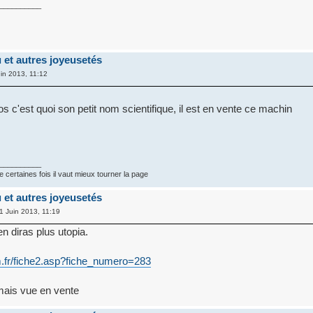
__________
u et autres joyeusetés
in 2013, 11:12
os c'est quoi son petit nom scientifique, il est en vente ce machin
__________
e certaines fois il vaut mieux tourner la page
u et autres joyeusetés
1 Juin 2013, 11:19
'en diras plus utopia.
sm.fr/fiche2.asp?fiche_numero=283
amais vue en vente