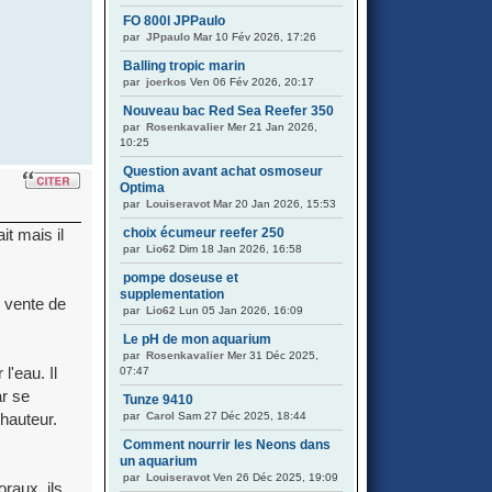
FO 800l JPPaulo
par
JPpaulo
Mar 10 Fév 2026, 17:26
Balling tropic marin
par
joerkos
Ven 06 Fév 2026, 20:17
Nouveau bac Red Sea Reefer 350
par
Rosenkavalier
Mer 21 Jan 2026,
10:25
Question avant achat osmoseur
Optima
par
Louiseravot
Mar 20 Jan 2026, 15:53
it mais il
choix écumeur reefer 250
par
Lio62
Dim 18 Jan 2026, 16:58
pompe doseuse et
supplementation
e vente de
par
Lio62
Lun 05 Jan 2026, 16:09
Le pH de mon aquarium
par
Rosenkavalier
Mer 31 Déc 2025,
l'eau. Il
07:47
ar se
Tunze 9410
hauteur.
par
Carol
Sam 27 Déc 2025, 18:44
Comment nourrir les Neons dans
un aquarium
par
Louiseravot
Ven 26 Déc 2025, 19:09
oraux, ils