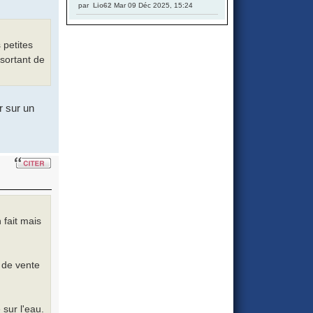
par
Lio62
Mar 09 Déc 2025, 15:24
 petites
 sortant de
r sur un
 fait mais
 de vente
 sur l'eau.