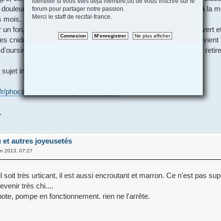
identifier si vous etes deja membre,ou de vous inscrire sur le
 douleurs et inflammations extremement douloureuses et liées à la 
forum pour partager notre passion.
Merci le staff de recifal-france.
s mois.
 un forum de médecins avec leurs tests et conclusions: Citron vert et
les cnidoblastes (cellules urticantes à venin), ce même vinaigre vie
 d'oursin, en les dissolvant ou ramollissant, ce qui permet de les retir
sujet intéressent: dangers divers et variés de la mer:
r/phocadownload/biolog ... edonie.pdf
.
u et autres joyeusetés
in 2013, 07:27
'il soit très urticant, il est aussi encroutant et marron. Ce n'est pas su
venir très chi....
pote, pompe en fonctionnement. rien ne l'arrête.