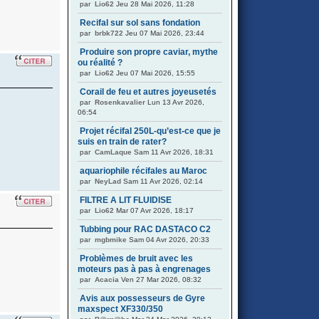
par
Lio62
Jeu 28 Mai 2026, 11:28
Recifal sur sol sans fondation
par
brbk722
Jeu 07 Mai 2026, 23:44
Produire son propre caviar, mythe
ou réalité ?
par
Lio62
Jeu 07 Mai 2026, 15:55
Corail de feu et autres joyeusetés
par
Rosenkavalier
Lun 13 Avr 2026,
06:54
Projet récifal 250L-qu’est-ce que je
suis en train de rater?
par
CamLaque
Sam 11 Avr 2026, 18:31
aquariophile récifales au Maroc
par
NeyLad
Sam 11 Avr 2026, 02:14
FILTRE A LIT FLUIDISE
par
Lio62
Mar 07 Avr 2026, 18:17
Tubbing pour RAC DASTACO C2
par
mgbmike
Sam 04 Avr 2026, 20:33
Problèmes de bruit avec les
moteurs pas à pas à engrenages
par
Acacia
Ven 27 Mar 2026, 08:32
Avis aux possesseurs de Gyre
maxspect XF330/350