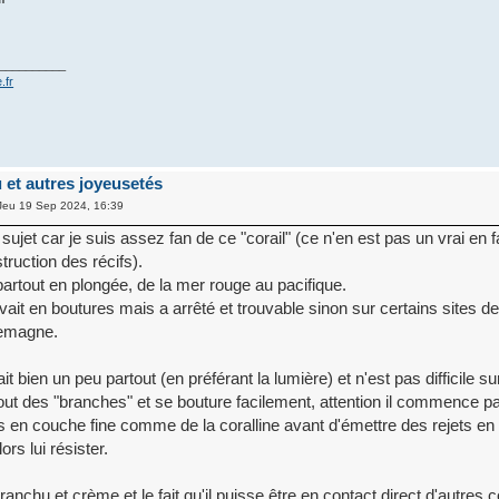
__________
.fr
u et autres joyeusetés
Jeu 19 Sep 2024, 16:39
sujet car je suis assez fan de ce "corail" (ce n'en est pas un vrai en fa
struction des récifs).
partout en plongée, de la mer rouge au pacifique.
it en boutures mais a arrêté et trouvable sinon sur certains sites d
llemagne.
it bien un peu partout (en préférant la lumière) et n'est pas difficile sur 
ut des "branches" et se bouture facilement, attention il commence p
s en couche fine comme de la coralline avant d'émettre des rejets en 
rs lui résister.
anchu et crème et le fait qu'il puisse être en contact direct d'autres c