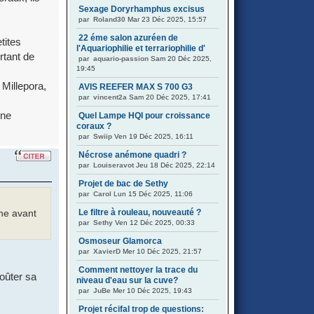
Sexage Doryrhamphus excisus
par
Roland30
Mar 23 Déc 2025, 15:57
22 éme salon azuréen de
tites
l'Aquariophilie et terrariophilie d'
rtant de
par
aquario-passion
Sam 20 Déc 2025,
19:45
 Millepora,
AVIS REEFER MAX S 700 G3
par
vincent2a
Sam 20 Déc 2025, 17:41
une
Quel Lampe HQI pour croissance
coraux ?
par
Swiip
Ven 19 Déc 2025, 16:11
Nécrose anémone quadri ?
par
Louiseravot
Jeu 18 Déc 2025, 22:14
Projet de bac de Sethy
par
Carol
Lun 15 Déc 2025, 11:06
Le filtre à rouleau, nouveauté ?
ine avant
par
Sethy
Ven 12 Déc 2025, 00:33
Osmoseur Glamorca
par
XavierD
Mer 10 Déc 2025, 21:57
Comment nettoyer la trace du
roûter sa
niveau d'eau sur la cuve?
par
JuBe
Mer 10 Déc 2025, 19:43
Projet récifal trop de questions: