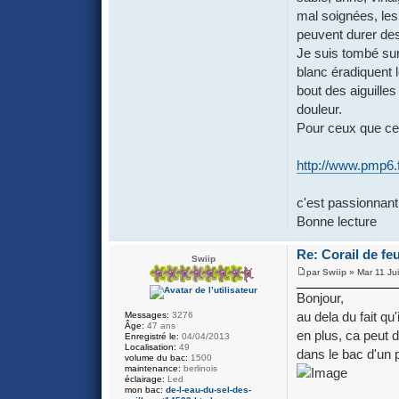
mal soignées, les
peuvent durer de
Je suis tombé sur
blanc éradiquent 
bout des aiguilles
douleur.
Pour ceux que ce 
http://www.pmp6.f
c'est passionnant
Bonne lecture
Re: Corail de fe
Swiip
par
Swiip
» Mar 11 Ju
Bonjour,
au dela du fait qu
Messages:
3276
Âge:
47 ans
en plus, ca peut de
Enregistré le:
04/04/2013
Localisation:
49
dans le bac d'un 
volume du bac:
1500
maintenance:
berlinois
éclairage:
Led
mon bac:
de-l-eau-du-sel-des-