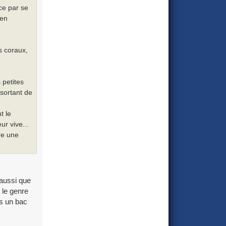
ce par se
 en
es coraux,
 petites
 sortant de
t le
ur vive...
ore une
 aussi que
 le genre
ns un bac