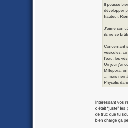
Il pousse bie
développer pa
hauteur. Rien
J'aime son cô
ils ne se brûle
Concernant sa
vésicules, ce
l'eau, les vé
Un jour j'ai 
Millepora, en
... mais rien
Physalis dans
Intéressant vos r
c’était “juste” le
de truc que tu so
bien chargé ça peu