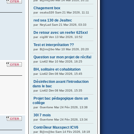
par
B@rn@bo
Mar 24 Mar 2026, 20:12
Chagement box
par
osaka320
Sam 21 Mar 2026, 11:11
red sea 130 de Jealtec
par
NeyLad
Sam 21 Mar 2026, 03:33
De retour avec un reefer 625xxl
par
cig38
Ven 13 Mar 2026, 10:52
Test et interprétation ??
par
B@rn@bo
Mar 10 Mar 2026, 20:20
Question sur mon projet de récifal
par
Lio62
Mar 10 Mar 2026, 16:25
BH, solitaire et cohabitation
par
Lio62
Dim 08 Mar 2026, 15:45
Désinfection avant l’introduction
dans le bac
par
Lio62
Dim 08 Mar 2026, 15:35
Projet bac pédagogique dans un
collège
par
Guerlone
Mar 24 Fév 2026, 13:38
30l 7 mois
par
Guerlone
Mar 24 Fév 2026, 13:34
Contrôleur Maxspect ICV6
par
B@rn@bo
Sam 14 Fév 2026, 18:18