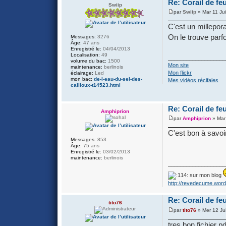
Re: Corail de fe
Swiip
par
Swiip
» Mar 11 Ju
C'est un millepor
On le trouve parf
Messages:
3276
Âge:
47 ans
Enregistré le:
04/04/2013
Localisation:
49
___________________
volume du bac:
1500
Mon site
maintenance:
berlinois
Mon flickr
éclairage:
Led
mon bac:
de-l-eau-du-sel-des-
Mes vidéos récifales
cailloux-t14523.html
Re: Corail de fe
Amphiprion
par
Amphiprion
» Mar
C'est bon à savoir
Messages:
853
Âge:
75 ans
Enregistré le:
03/02/2013
maintenance:
berlinois
___________________
sur mon blog
http://revedecume.wor
Re: Corail de fe
tito76
par
tito76
» Mer 12 Ju
tres bon fichier pd