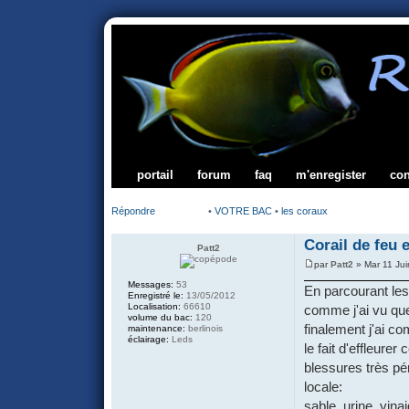
portail
forum
faq
m'enregister
co
Répondre
•
VOTRE BAC
•
les coraux
Corail de feu 
Patt2
par
Patt2
» Mar 11 Jui
Messages:
53
En parcourant les
Enregistré le:
13/05/2012
Localisation:
66610
comme j'ai vu que
volume du bac:
120
finalement j'ai co
maintenance:
berlinois
éclairage:
Leds
le fait d'effleur
blessures très pén
locale:
sable, urine, vina