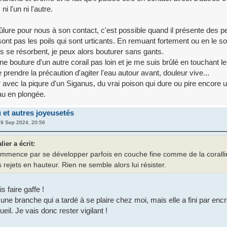
ni l'un ni l'autre.
lure pour nous à son contact, c'est possible quand il présente des pe
ont pas les poils qui sont urticants. En remuant fortement ou en le so
es se résorbent, je peux alors bouturer sans gants.
 une bouture d'un autre corail pas loin et je me suis brûlé en touchant le
 prendre la précaution d'agiter l'eau autour avant, douleur vive...
ir avec la piqure d'un Siganus, du vrai poison qui dure ou pire encore 
au en plongée.
u et autres joyeusetés
9 Sep 2024, 20:56
ier a écrit:
 commence par se développer parfois en couche fine comme de la corall
 rejets en hauteur. Rien ne semble alors lui résister.
s faire gaffe !
ne branche qui a tardé à se plaire chez moi, mais elle a fini par enc
ueil. Je vais donc rester vigilant !