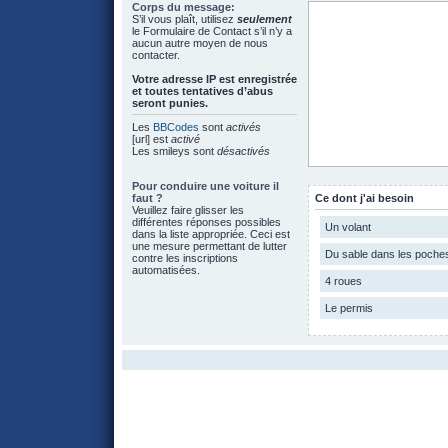
Corps du message:
S’il vous plaît, utilisez
seulement
le Formulaire de Contact s’il n’y a
aucun autre moyen de nous
contacter.
Votre adresse ΙΡ est enregistrée
et toutes tentatives d’abus
seront punies.
Les
BBCodes
sont
activés
[url] est
activé
Les smileys sont
désactivés
Pour conduire une voiture il
faut ?
Ce dont j'ai besoin
Veuillez faire glisser les
différentes réponses possibles
Un volant
dans la liste appropriée. Ceci est
une mesure permettant de lutter
Du sable dans les poche
contre les inscriptions
automatisées.
4 roues
Le permis