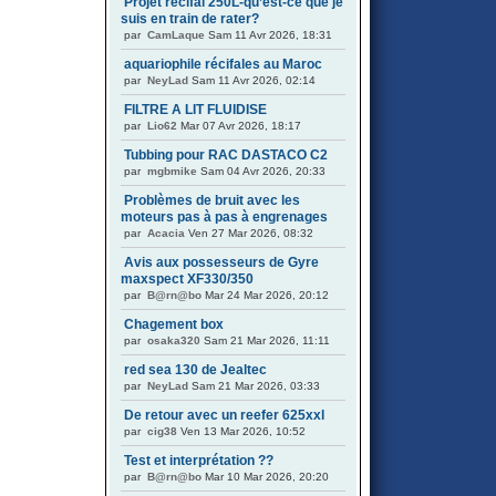
Projet récifal 250L-qu’est-ce que je
suis en train de rater?
par
CamLaque
Sam 11 Avr 2026, 18:31
aquariophile récifales au Maroc
par
NeyLad
Sam 11 Avr 2026, 02:14
FILTRE A LIT FLUIDISE
par
Lio62
Mar 07 Avr 2026, 18:17
Tubbing pour RAC DASTACO C2
par
mgbmike
Sam 04 Avr 2026, 20:33
Problèmes de bruit avec les
moteurs pas à pas à engrenages
par
Acacia
Ven 27 Mar 2026, 08:32
Avis aux possesseurs de Gyre
maxspect XF330/350
par
B@rn@bo
Mar 24 Mar 2026, 20:12
Chagement box
par
osaka320
Sam 21 Mar 2026, 11:11
red sea 130 de Jealtec
par
NeyLad
Sam 21 Mar 2026, 03:33
De retour avec un reefer 625xxl
par
cig38
Ven 13 Mar 2026, 10:52
Test et interprétation ??
par
B@rn@bo
Mar 10 Mar 2026, 20:20