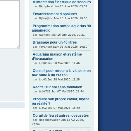
Alimentation électrique de secours
par
Réciphael
Jeu 25 Juin 2026, 05:52
Envahissement d'ophiures
par
B@rn@bo
Mar 16 Juin 2026, 18:56
Programmation rampe aquarius 90
aquamedic
par
raphaell
Mar 16 Juin 2026, 09:21
Brassage pour un 40 litres
par
Tovaritch
Sam 06 Juin 2026, 10:59
Aquarium maison et système
d’évacuation
par
Lio62
Jeu 28 Mai 2026, 11:46
Conseil pour retour à la vie de mon
bac suite à un crash ?
par
Lio62
Jeu 28 Mai 2026, 11:28
Recifal sur sol sans fondation
par
brbk722
Jeu 07 Mai 2026, 23:44
Produire son propre caviar, mythe
ou réalité ?
par
Lio62
Jeu 07 Mai 2026, 15:55
Corail de feu et autres joyeusetés
par
Rosenkavalier
Lun 13 Avr 2026,
06:54