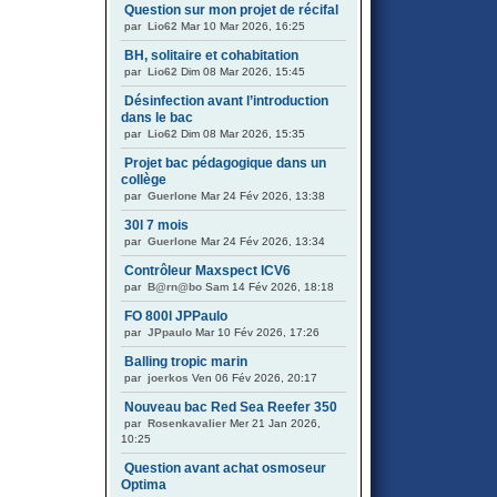
Question sur mon projet de récifal
par
Lio62
Mar 10 Mar 2026, 16:25
BH, solitaire et cohabitation
par
Lio62
Dim 08 Mar 2026, 15:45
Désinfection avant l’introduction
dans le bac
par
Lio62
Dim 08 Mar 2026, 15:35
Projet bac pédagogique dans un
collège
par
Guerlone
Mar 24 Fév 2026, 13:38
30l 7 mois
par
Guerlone
Mar 24 Fév 2026, 13:34
Contrôleur Maxspect ICV6
par
B@rn@bo
Sam 14 Fév 2026, 18:18
FO 800l JPPaulo
par
JPpaulo
Mar 10 Fév 2026, 17:26
Balling tropic marin
par
joerkos
Ven 06 Fév 2026, 20:17
Nouveau bac Red Sea Reefer 350
par
Rosenkavalier
Mer 21 Jan 2026,
10:25
Question avant achat osmoseur
Optima